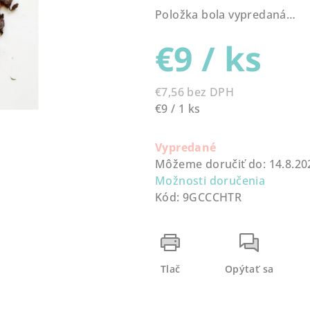
produktu
Položka bola vypredaná…
je
0,0
€9
/ ks
z
5
hviezdičiek.
€7,56 bez DPH
Jednotková
€9 / 1 ks
cena:
Vypredané
Môžeme doručiť do:
14.8.20
Možnosti doručenia
Kód:
9GCCCHTR
Tlač
Opýtať sa