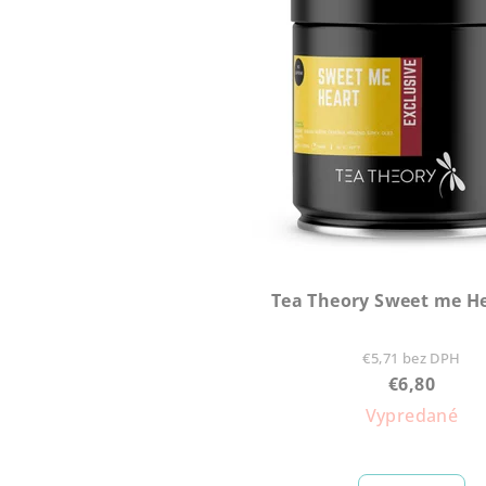
Tea Theory Sweet me He
€5,71 bez DPH
€6,80
Vypredané