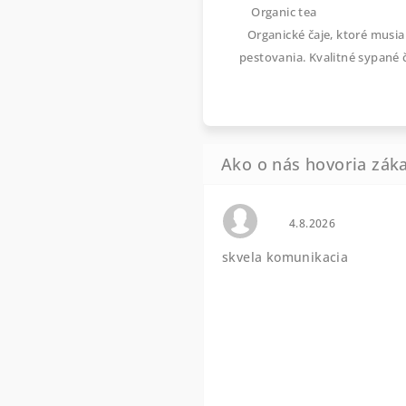
Organic tea
Organické čaje, ktoré musia
pestovania. Kvalitné sypané 
Hodnotenie obchod
4.8.2026
skvela komunikacia