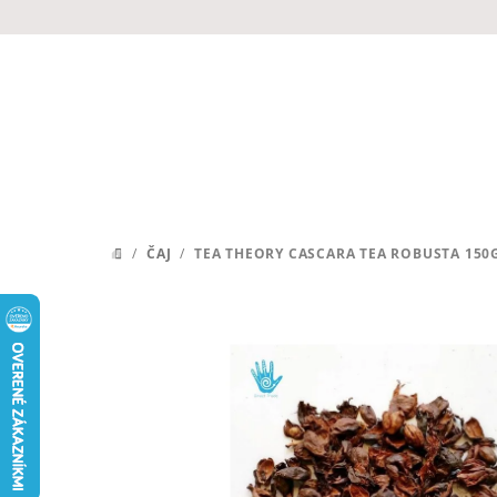
Prejsť
na
obsah
/
ČAJ
/
TEA THEORY CASCARA TEA ROBUSTA 150
DOMOV