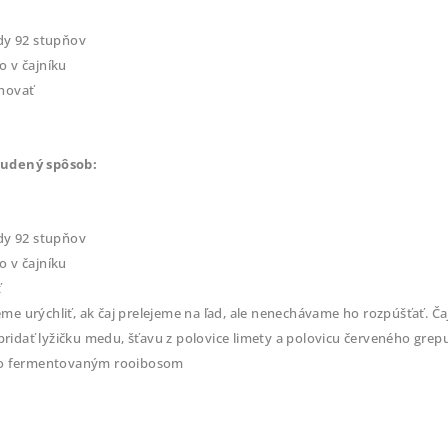
dy 92 stupňov
 v čajníku
úhovať
tudený spôsob:
dy 92 stupňov
 v čajníku
ť
urýchliť, ak čaj prelejeme na ľad, ale nenechávame ho rozpúšťať. Čaj
ať lyžičku medu, šťavu z polovice limety a polovicu červeného grepu.
ho fermentovaným rooibosom