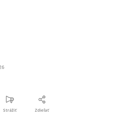
26
Strážiť
Zdieľať