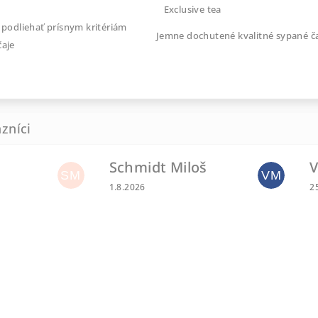
Exclusive tea
 podliehať prísnym kritériám
Jemne dochutené kvalitné 
čaje
Schmidt Miloš
V
u je 0 z 5 hviezdičiek.
SM
VM
Hodnotenie obchodu je 5 z 5 hviezdičiek.
H
1.8.2026
2