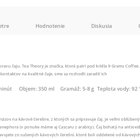
etre
Hodnotenie
Diskusia
pravu čaju. Tea Theory je značka, ktorá patrí pod krídla 9 Grams Coffee
 kontaktov na kvalitné čaje, sme sa rozhodli zaradiť ich
 minút
Objem: 350 ml
Gramáž: 5-8 g
Teplota vody: 92 
e názov na kávové čerešne, z ktorých sa pripravuje čaj. Je veľmi obľúb
anephora (v ponuke máme aj Cascaru z arabicy). Čaj bohatý na antioxi
pravujete zo sušených kávových čerešní, ktoré boli oddelené od kávový