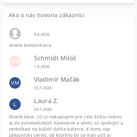
Hodnotenie obchodu je 0 z 5 hviezdičiek.
4.8.2026
skvela komunikacia
Schmidt Miloš
SM
Hodnotenie obchodu je 5 z 5 hviezdičiek.
1.8.2026
Vladimír Mačák
VM
Hodnotenie obchodu je 5 z 5 hviezdičiek.
25.7.2026
Laura Z.
L
Hodnotenie obchodu je 5 z 5 hviezdičiek.
24.7.2026
Skvelá káva. Už ju nakupujem pre celú širšiu rodinu
aj do automatických kávovarov a všetci sú spokojní a
nedočkaví na každé dalšie balenie. K tomu top
zákaznícky servis, od ktorého by sa mali učit aj