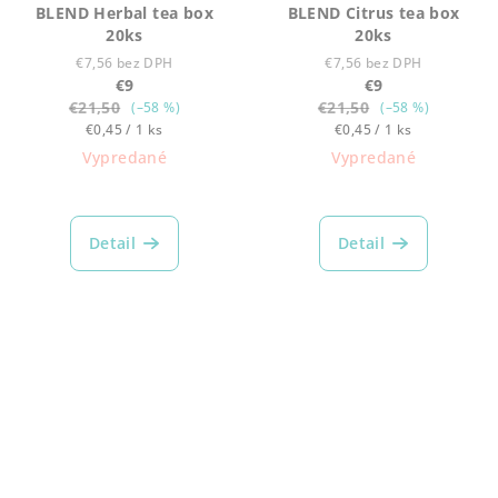
BLEND Herbal tea box
BLEND Citrus tea box
20ks
20ks
€7,56 bez DPH
€7,56 bez DPH
€9
€9
€21,50
€21,50
(–58 %)
(–58 %)
Jednotková
Jednotková
€0,45 / 1 ks
€0,45 / 1 ks
cena:
cena:
Vypredané
Vypredané
Detail
Detail