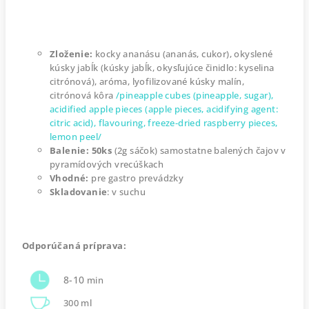
Zloženie:
kocky ananásu (ananás, cukor), okyslené
kúsky jabĺk (kúsky jabĺk, okysľujúce činidlo: kyselina
citrónová), aróma, lyofilizované kúsky malín,
citrónová kôra
/pineapple cubes (pineapple, sugar),
acidified apple pieces (apple pieces, acidifying agent:
citric acid), flavouring, freeze-dried raspberry pieces,
lemon peel/
Balenie: 50ks
(2g sáčok) samostatne balených čajov v
pyramídových vrecúškach
Vhodné:
pre gastro prevádzky
Skladovanie
: v suchu
Odporúčaná príprava:
8-10
min
300 ml