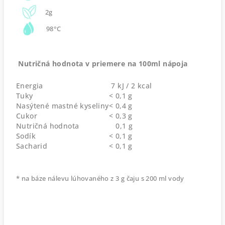
2g
98°C
Nutričná hodnota v priemere na 100ml nápoja
Energia
7 kJ / 2 kcal
Tuky
< 0,1 g
Nasýtené mastné kyseliny
< 0,4 g
Cukor
< 0,3 g
Nutričná hodnota
0,1 g
Sodík
< 0,1 g
Sacharid
< 0,1 g
* na báze nálevu lúhovaného z 3 g čaju s 200 ml vody