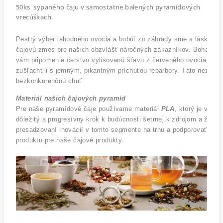
50ks sypaného čaju v samostatne balených pyramídových
vrecúškach.
Pestrý výber lahodného ovocia a bobúľ zo záhrady sme s láskou spo
čajovú zmes pre našich obzvlášť náročných zákazníkov. Bohatá a b
vám pripomenie čerstvo vylisovanú šťavu z červeného ovocia. V s
zušľachtili s jemným, pikantným príchuťou rebarbory. Táto nezab
bezkonkurenčnú chuť.
Materiál našich čajových pyramíd
Pre naše pyramídové čaje používame materiál 
PLA
, ktorý je vyro
dôležitý a progresívny krok k budúcnosti šetrnej k zdrojom a živo
presadzovaní inovácií v tomto segmente na trhu a podporovať ich 
produktu pre naše čajové produkty.