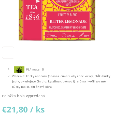
PLA materiál
Zloženie:
kocky ananásu (ananás, cukor), okyslené kúsky jabĺk (kúsky
jabĺk, okysľujúce činidlo: kyselina citrónová), aróma, lyofilizované
kúsky malín, citrónová kôra
Položka bola vypredaná…
€21,80
/ ks