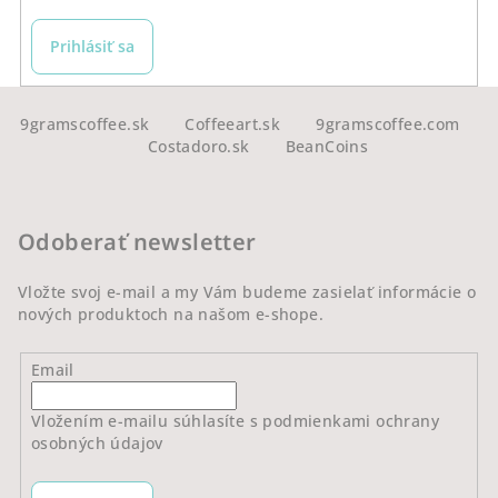
Prihlásiť sa
Z
á
9gramscoffee.sk
Coffeeart.sk
9gramscoffee.com
Costadoro.sk
BeanCoins
p
ä
t
Odoberať newsletter
i
e
Vložte svoj e-mail a my Vám budeme zasielať informácie o
nových produktoch na našom e-shope.
Email
Vložením e-mailu súhlasíte s
podmienkami ochrany
osobných údajov