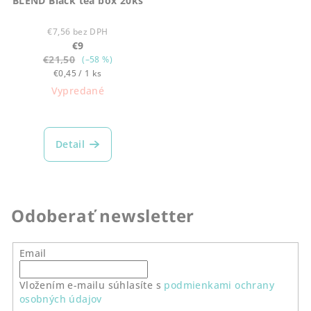
BLEND Black tea box 20ks
€7,56 bez DPH
€9
€21,50
(–58 %)
Jednotková
€0,45 / 1 ks
cena:
Vypredané
Detail
Odoberať newsletter
Email
Vložením e-mailu súhlasíte s
podmienkami ochrany
osobných údajov