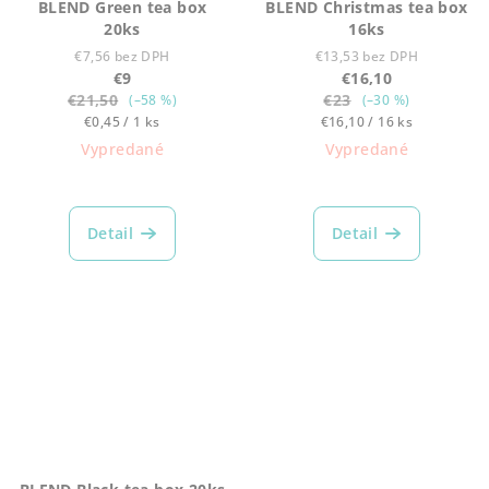
BLEND Green tea box
BLEND Christmas tea box
20ks
16ks
€7,56 bez DPH
€13,53 bez DPH
€9
€16,10
€21,50
€23
(–58 %)
(–30 %)
Jednotková
Jednotková
€0,45 / 1 ks
€16,10 / 16 ks
cena:
cena:
Vypredané
Vypredané
Detail
Detail