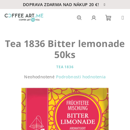
Prejsť
DOPRAVA ZDARMA NAD NÁKUP 20 €!
na
obsah
Nákupn
Hľadať
Prihlásenie
Tea 1836 Bitter lemonade
košík
50ks
TEA 1836
Priemerné
Neohodnotené
Podrobnosti hodnotenia
hodnotenie
produktu
je
0,0
z
5
hviezdičiek.