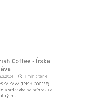
rish Coffee - Írska
káva
1 min čítanie
8.3.2024
RSKA KÁVA (IRISH COFFEE)
oja srdcovka na prípravu a
obrý, hr...