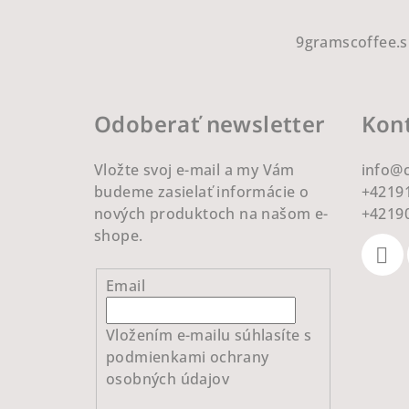
Z
á
9gramscoffee.s
p
ä
Odoberať newsletter
Kon
t
Vložte svoj e-mail a my Vám
info
@
i
budeme zasielať informácie o
+4219
e
nových produktoch na našom e-
+4219
shope.
Email
Vložením e-mailu súhlasíte s
podmienkami ochrany
osobných údajov