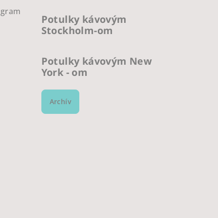
ogram
Potulky kávovým
Stockholm-om
Potulky kávovým New
York - om
Archív