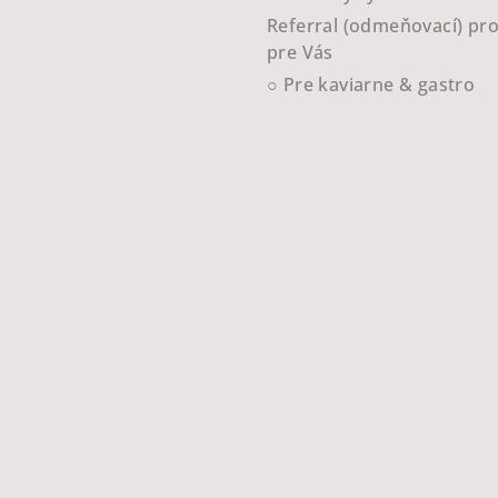
Referral (odmeňovací) pr
pre Vás
○ Pre kaviarne & gastro