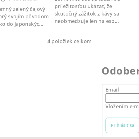
príležitosťou ukázať, že
skutočný zážitok z kávy sa
torý svojím pôvodom
neobmedzuje len na esp...
ko do japonskýc...
4
položiek celkom
O
v
l
Odober
á
d
a
Email
c
i
Vložením e-ma
e
p
Prihlásiť sa
r