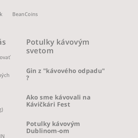
k
BeanCoins
ás
Potulky kávovým
svetom
ovať
Gin z "kávového odpadu"
ných
?
Ako sme kávovali na
Kávičkári Fest
g)
Potulky kávovým
Dublinom-om
IN