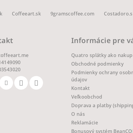
v
k
k
Coffeeart.sk
9gramscoffee.com
Costadoro.s
y
v
ý
takt
Informácie pre v
p
i
coffeeart.me
Quatro splátky ako nakup
s
14149090
Obchodné podmienky
u
03543020
Podmienky ochrany osob
údajov
Kontakt
Veľkoobchod
Doprava a platby (shippin
O nás
Reklamácie
Bonusový systém BeanCO