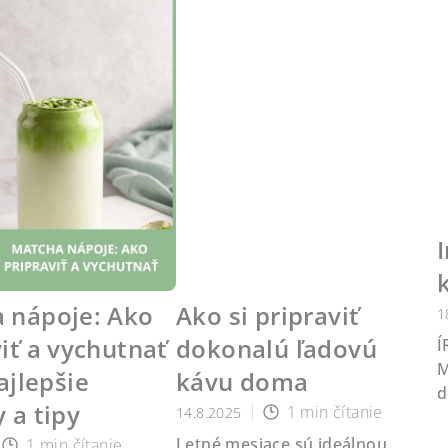
I
 nápoje: Ako
Ako si pripraviť
1
iť a vychutnať
dokonalú ľadovú
Í
M
najlepšie
kávu doma
d
 a tipy
1 min čítanie
14.8.2025
Letné mesiace sú ideálnou
1 min čítanie