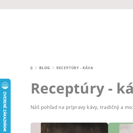
Prejsť
na
obsah
/
BLOG
/
RECEPTÚRY - KÁVA
DOMOV
Receptúry - k
Náš pohľad na prípravy kávy, tradičný a m
V