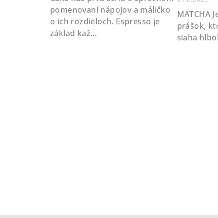
pomenovaní nápojov a máličko
MATCHA Jemný zelený čajový
o ich rozdieloch. Espresso je
prášok, k
základ kaž...
siaha hlbo