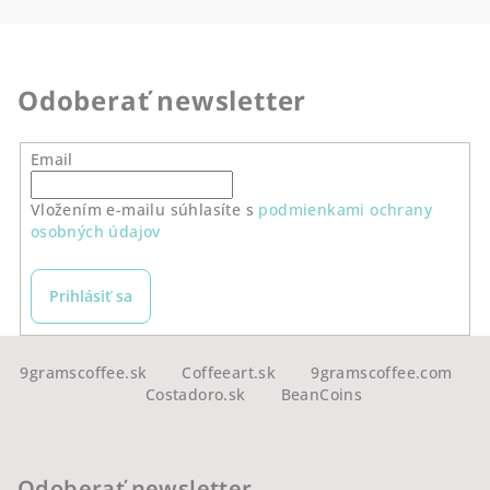
Odoberať newsletter
Email
Vložením e-mailu súhlasíte s
podmienkami ochrany
osobných údajov
Prihlásiť sa
Z
á
9gramscoffee.sk
Coffeeart.sk
9gramscoffee.com
Costadoro.sk
BeanCoins
p
ä
t
Odoberať newsletter