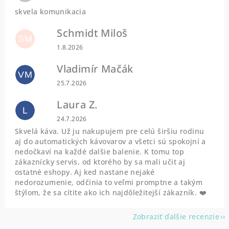
skvela komunikacia
Schmidt Miloš
SM
Hodnotenie obchodu je 5 z 5 hviezdičiek.
1.8.2026
Vladimír Mačák
VM
Hodnotenie obchodu je 5 z 5 hviezdičiek.
25.7.2026
Laura Z.
L
Hodnotenie obchodu je 5 z 5 hviezdičiek.
24.7.2026
Skvelá káva. Už ju nakupujem pre celú širšiu rodinu
aj do automatických kávovarov a všetci sú spokojní a
nedočkaví na každé dalšie balenie. K tomu top
zákaznícky servis, od ktorého by sa mali učit aj
ostatné eshopy. Aj ked nastane nejaké
nedorozumenie, odčinia to veľmi promptne a takým
štýlom, že sa cítite ako ich najdôležitejší zákazník. ❤️
Zobraziť ďalšie recenzie