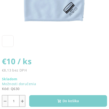
€10
/ ks
€8,13 bez DPH
Jednotková
Skladom
cena:
Možnosti doručenia
Kód:
Q630
−
+
Do košíka