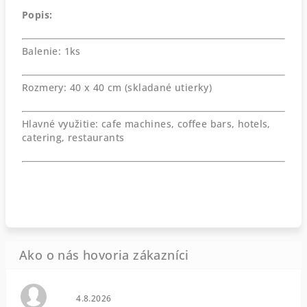
Popis:
Balenie: 1ks
Rozmery: 40 x 40 cm (skladané utierky)
Hlavné využitie: cafe machines, coffee bars, hotels,
catering, restaurants
Hodnotenie obchodu je 0 z 5 hviezdičiek.
4.8.2026