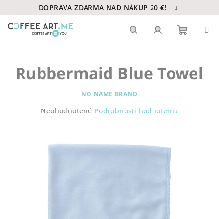
Prejsť
DOPRAVA ZDARMA NAD NÁKUP 20 €!
na
obsah
Nákupn
Hľadať
Prihlásenie
Rubbermaid Blue Towel
košík
NO NAME BRAND
Priemerné
Neohodnotené
Podrobnosti hodnotenia
hodnotenie
produktu
je
0,0
z
5
hviezdičiek.