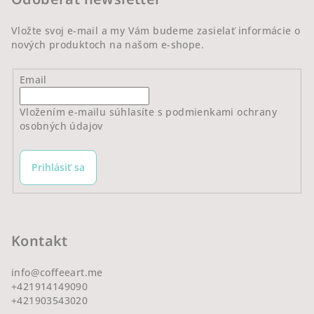
i
e
Vložte svoj e-mail a my Vám budeme zasielať informácie o
nových produktoch na našom e-shope.
Email
Vložením e-mailu súhlasíte s
podmienkami ochrany
osobných údajov
Prihlásiť sa
Kontakt
info
@
coffeeart.me
+421914149090
+421903543020