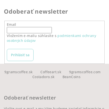
Odoberať newsletter
Email
Vložením e-mailu súhlasíte s
podmienkami ochrany
osobných údajov
Prihlásiť sa
Z
á
9gramscoffee.sk
Coffeeart.sk
9gramscoffee.com
Costadoro.sk
BeanCoins
p
ä
t
Odoberať newsletter
i
e
Vložte svoj e-mail a my Vám budeme zasielať informácie o