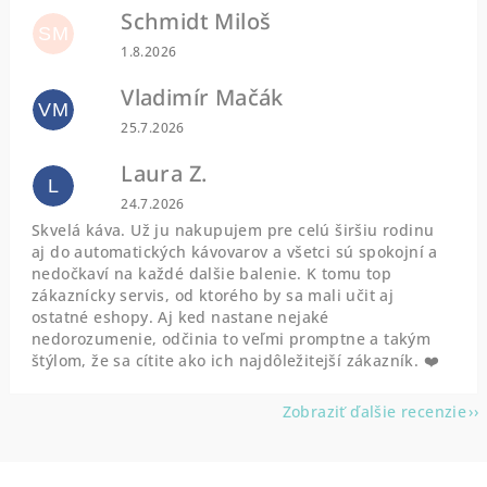
Schmidt Miloš
SM
Hodnotenie obchodu je 5 z 5 hviezdičiek.
1.8.2026
Vladimír Mačák
VM
Hodnotenie obchodu je 5 z 5 hviezdičiek.
25.7.2026
Laura Z.
L
Hodnotenie obchodu je 5 z 5 hviezdičiek.
24.7.2026
Skvelá káva. Už ju nakupujem pre celú širšiu rodinu
aj do automatických kávovarov a všetci sú spokojní a
nedočkaví na každé dalšie balenie. K tomu top
zákaznícky servis, od ktorého by sa mali učit aj
ostatné eshopy. Aj ked nastane nejaké
nedorozumenie, odčinia to veľmi promptne a takým
štýlom, že sa cítite ako ich najdôležitejší zákazník. ❤️
Zobraziť ďalšie recenzie