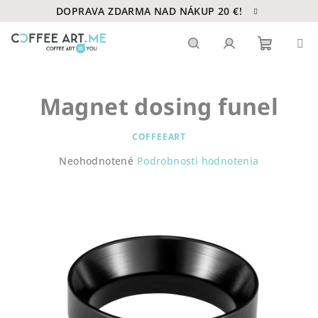
Prejsť
DOPRAVA ZDARMA NAD NÁKUP 20 €!
na
obsah
Nákupn
Hľadať
Prihlásenie
Magnet dosing funel
košík
COFFEEART
Priemerné
Neohodnotené
Podrobnosti hodnotenia
hodnotenie
produktu
je
0,0
z
5
hviezdičiek.