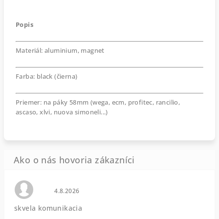
Popis
Materiál: aluminium, magnet
Farba: black (čierna)
Priemer: na páky 58mm (wega, ecm, profitec, rancilio,
ascaso, xlvi, nuova simoneli...)
Hodnotenie obchodu je 0 z 5 hviezdičiek.
4.8.2026
skvela komunikacia