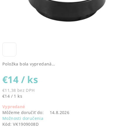
Položka bola vypredaná…
€14
/ ks
€11,38 bez DPH
Jednotková
€14 / 1 ks
cena:
Vypredané
Môžeme doručiť do:
14.8.2026
Možnosti doručenia
Kód:
VK1909008D