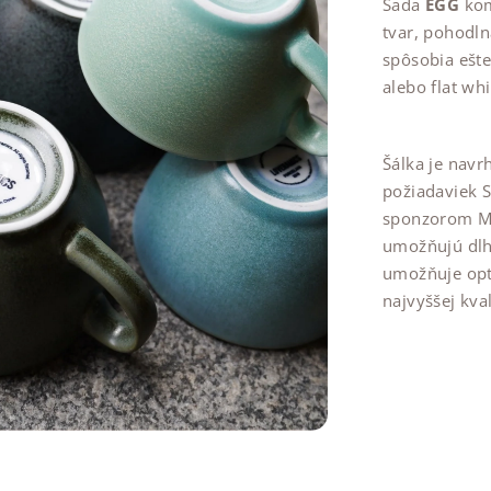
Sada
EGG
kom
tvar, pohodl
spôsobia ešte
alebo flat wh
Šálka je navr
požiadaviek S
sponzorom Maj
umožňujú dlhš
umožňuje opt
najvyššej kva