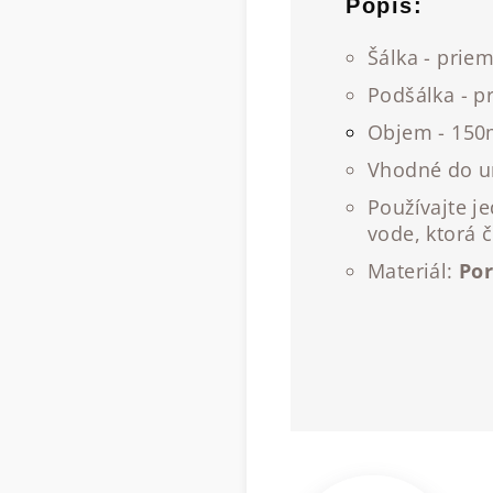
Popis:
Šálka - prie
Podšálka - p
Objem - 150
Vhodné do 
Používajte j
vode, ktorá č
Materiál:
Por