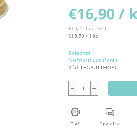
produktu
€16,90
/ 
je
0,0
z
€13,74 bez DPH
5
Jednotková
€16,90 / 1 ks
hviezdičiek.
cena:
Skladom
Možnosti doručenia
Kód:
LEGBUTTER150
−
+
Tlač
Opýtať sa