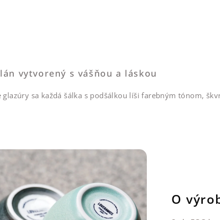
lán vytvorený s vášňou a láskou
e glazúry sa každá šálka s podšálkou líši farebným tónom, škv
O výro