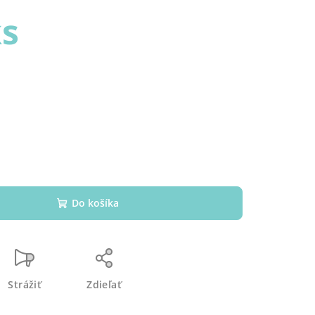
ks
Do košíka
Strážiť
Zdieľať