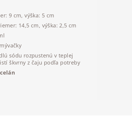
mer: 9 cm, výška: 5 cm
riemer: 14,5 cm, výška: 2,5 cm
ml
umývačky
edlú sódu rozpustenú v teplej
istí škvrny z čaju podľa potreby
celán