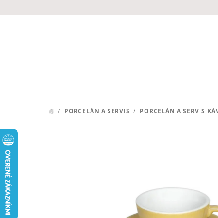
Prejsť
na
obsah
/
PORCELÁN A SERVIS
/
PORCELÁN A SERVIS KÁ
DOMOV