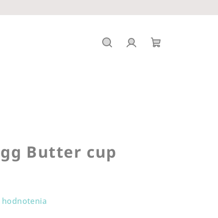
Hľadať
Prihlásenie
Nákupný
košík
gg Butter cup
 hodnotenia