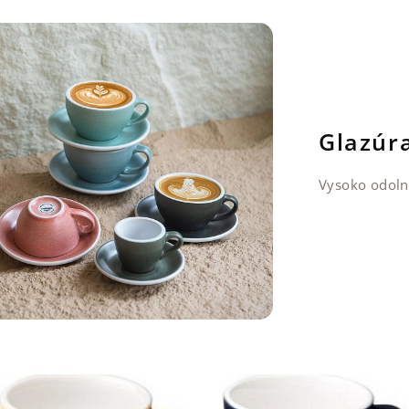
Glazúr
Vysoko odoln