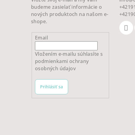
i
budeme zasielať informácie o
+4219
e
nových produktoch na našom e-
+4219
shope.
Email
Vložením e-mailu súhlasíte s
podmienkami ochrany
osobných údajov
Prihlásiť sa