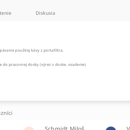
tenie
Diskusia
ávanie použitej kávy z portafiltra.
e do pracovnej dosky (výrez v doske, osadenie)
Schmidt Miloš
V