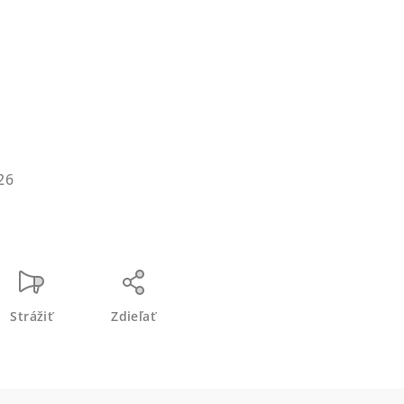
26
Strážiť
Zdieľať