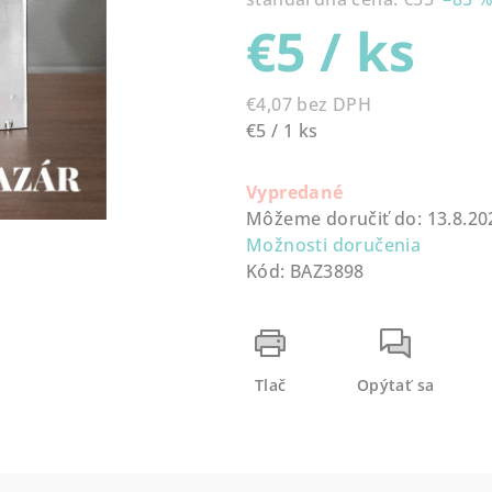
z
€5
/ ks
5
hviezdičiek.
€4,07 bez DPH
Jednotková
€5 / 1 ks
cena:
Vypredané
Môžeme doručiť do:
13.8.20
Možnosti doručenia
Kód:
BAZ3898
Tlač
Opýtať sa