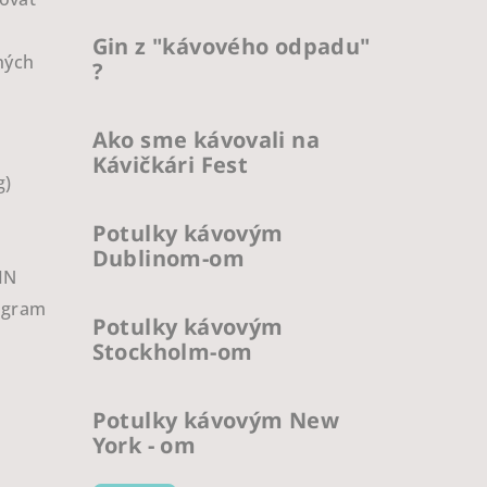
Gin z "kávového odpadu"
ných
?
Ako sme kávovali na
Kávičkári Fest
g)
Potulky kávovým
Dublinom-om
IN
ogram
Potulky kávovým
Stockholm-om
Potulky kávovým New
York - om