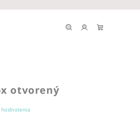
Hľadať
Prihlásenie
Nákupný
košík
ox otvorený
 hodnotenia
%