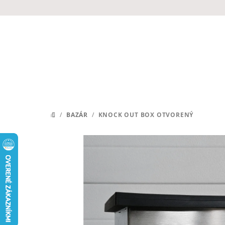
Prejsť
na
obsah
/
BAZÁR
/
KNOCK OUT BOX OTVORENÝ
DOMOV