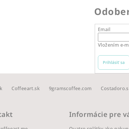
Odober
Email
Vložením e-ma
Prihlásiť sa
k
Coffeeart.sk
9gramscoffee.com
Costadoro.s
takt
Informácie pre v
coffeeart.me
Quatro splátky ako nakup