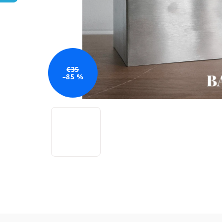
€35
–85 %