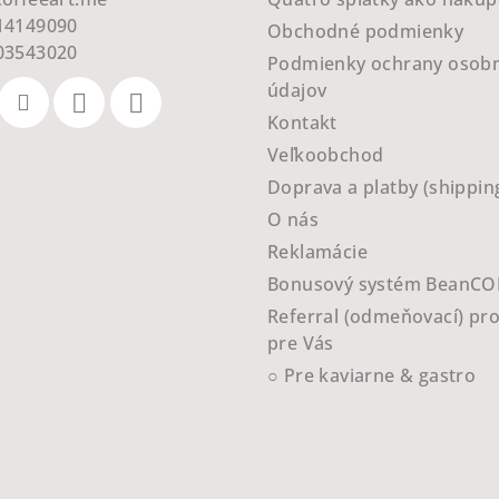
14149090
Obchodné podmienky
03543020
Podmienky ochrany osob
údajov
Kontakt
Veľkoobchod
Doprava a platby (shippin
O nás
Reklamácie
Bonusový systém BeanCO
Referral (odmeňovací) pr
pre Vás
○ Pre kaviarne & gastro