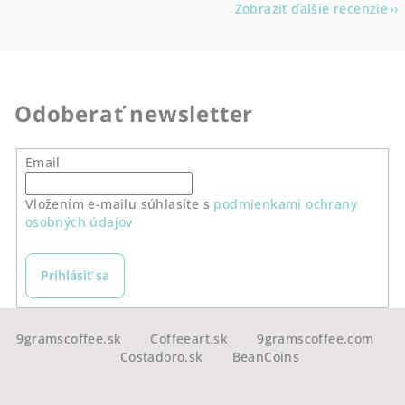
Zobraziť ďalšie recenzie
Odoberať newsletter
Email
Vložením e-mailu súhlasíte s
podmienkami ochrany
osobných údajov
Prihlásiť sa
Z
á
9gramscoffee.sk
Coffeeart.sk
9gramscoffee.com
Costadoro.sk
BeanCoins
p
ä