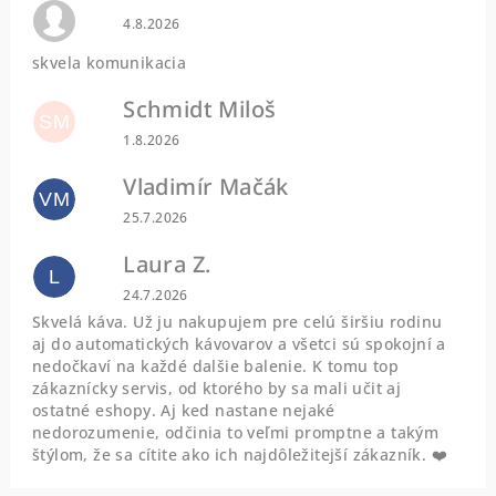
Hodnotenie obchodu je 0 z 5 hviezdičiek.
4.8.2026
skvela komunikacia
Schmidt Miloš
SM
Hodnotenie obchodu je 5 z 5 hviezdičiek.
1.8.2026
Vladimír Mačák
VM
Hodnotenie obchodu je 5 z 5 hviezdičiek.
25.7.2026
Laura Z.
L
Hodnotenie obchodu je 5 z 5 hviezdičiek.
24.7.2026
Skvelá káva. Už ju nakupujem pre celú širšiu rodinu
aj do automatických kávovarov a všetci sú spokojní a
nedočkaví na každé dalšie balenie. K tomu top
zákaznícky servis, od ktorého by sa mali učit aj
ostatné eshopy. Aj ked nastane nejaké
nedorozumenie, odčinia to veľmi promptne a takým
štýlom, že sa cítite ako ich najdôležitejší zákazník. ❤️