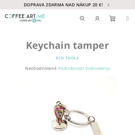
Prejsť
DOPRAVA ZDARMA NAD NÁKUP 20 €!
na
obsah
Nákupn
Hľadať
Prihlásenie
Keychain tamper
košík
ECO TOOLS
Priemerné
Neohodnotené
Podrobnosti hodnotenia
hodnotenie
produktu
je
0,0
z
5
hviezdičiek.