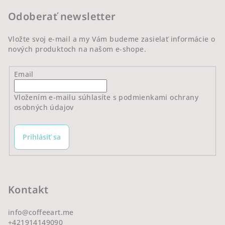
t
Odoberať newsletter
i
e
Vložte svoj e-mail a my Vám budeme zasielať informácie o
nových produktoch na našom e-shope.
Email
Vložením e-mailu súhlasíte s
podmienkami ochrany
osobných údajov
Prihlásiť sa
Kontakt
info
@
coffeeart.me
+421914149090