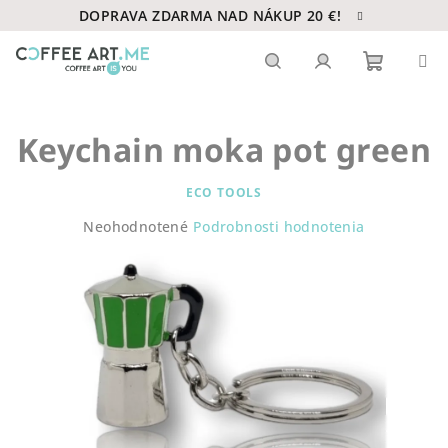
Prejsť
DOPRAVA ZDARMA NAD NÁKUP 20 €!
na
obsah
Nákupn
Hľadať
Prihlásenie
Keychain moka pot green
košík
ECO TOOLS
Priemerné
Neohodnotené
Podrobnosti hodnotenia
hodnotenie
produktu
je
0,0
z
5
hviezdičiek.