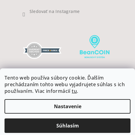
Sledovať na Instagrame
Tento web používa súbory cookie. Ďalším
prechádzaním tohto webu vyjadrujete súhlas s ich
používaním. Viac informácií
tu
.
Copyright 2026
COFFEEART
. Všetky práva vyhradené.
Upraviť nastavenie cookies
Nastavenie
Vytvoril Shoptet
Súhlasím
Odstúpiť od zmluvy