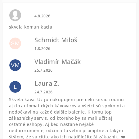
Hodnotenie obchodu je 0 z 5 hviezdičiek.
4.8.2026
skvela komunikacia
Schmidt Miloš
SM
Hodnotenie obchodu je 5 z 5 hviezdičiek.
1.8.2026
Vladimír Mačák
VM
Hodnotenie obchodu je 5 z 5 hviezdičiek.
25.7.2026
Laura Z.
L
Hodnotenie obchodu je 5 z 5 hviezdičiek.
24.7.2026
Skvelá káva. Už ju nakupujem pre celú širšiu rodinu
aj do automatických kávovarov a všetci sú spokojní a
nedočkaví na každé dalšie balenie. K tomu top
zákaznícky servis, od ktorého by sa mali učit aj
ostatné eshopy. Aj ked nastane nejaké
nedorozumenie, odčinia to veľmi promptne a takým
štýlom, že sa cítite ako ich najdôležitejší zákazník. ❤️