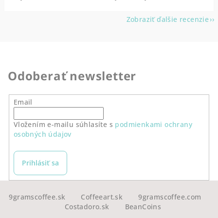
Zobraziť ďalšie recenzie
Odoberať newsletter
Email
Vložením e-mailu súhlasíte s
podmienkami ochrany
osobných údajov
Prihlásiť sa
Z
á
9gramscoffee.sk
Coffeeart.sk
9gramscoffee.com
Costadoro.sk
BeanCoins
p