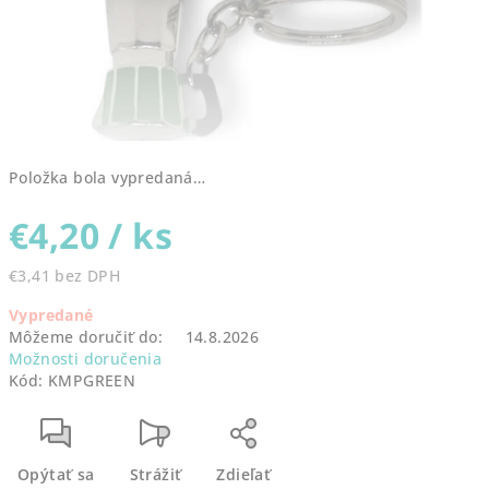
Položka bola vypredaná…
€4,20
/ ks
€3,41 bez DPH
Jednotková
Vypredané
cena:
Môžeme doručiť do:
14.8.2026
Možnosti doručenia
Kód:
KMPGREEN
Opýtať sa
Strážiť
Zdieľať