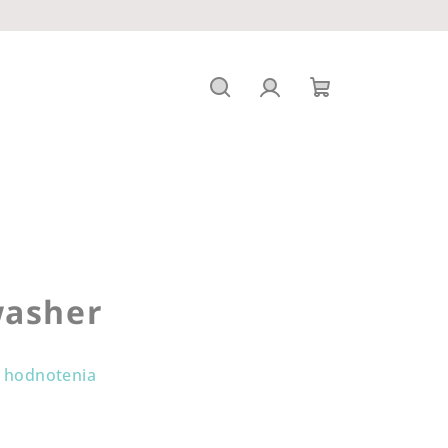
Hľadať
Prihlásenie
Nákupný
košík
washer
 hodnotenia