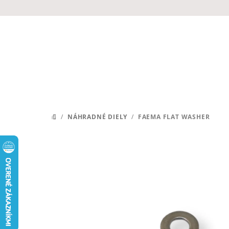
Prejsť
na
obsah
/
NÁHRADNÉ DIELY
/
FAEMA FLAT WASHER
DOMOV