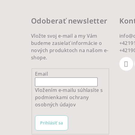
p
ä
Odoberať newsletter
Kon
t
Vložte svoj e-mail a my Vám
info
@
i
budeme zasielať informácie o
+4219
e
nových produktoch na našom e-
+4219
shope.
Email
Vložením e-mailu súhlasíte s
podmienkami ochrany
osobných údajov
Prihlásiť sa