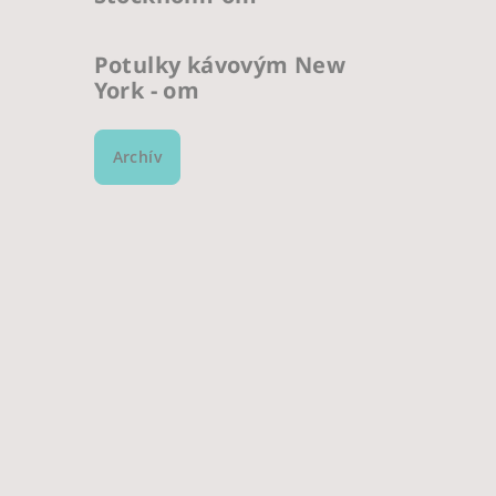
Potulky kávovým New
York - om
Archív