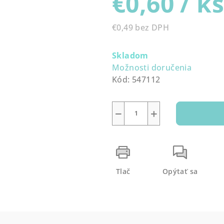
€0,60
/ k
0,0
z
€0,49 bez DPH
5
Jednotková
hviezdičiek.
cena:
Skladom
Možnosti doručenia
Kód:
547112
−
+
Tlač
Opýtať sa