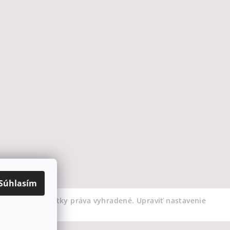
Súhlasím
COFFEEART
. Všetky práva vyhradené.
Upraviť nastavenie