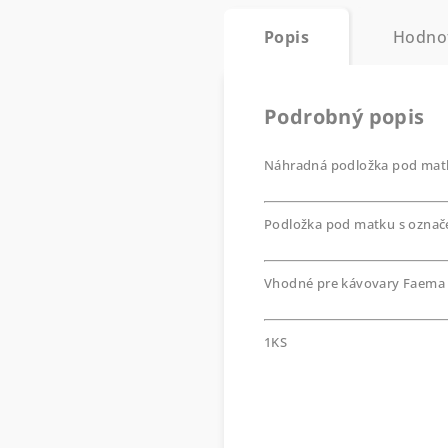
Popis
Hodno
Podrobný popis
Náhradná podložka pod mat
Podložka pod matku s označe
Vhodné pre kávovary Faema
1KS