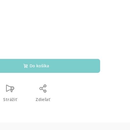
s
Do košíka
Strážiť
Zdieľať