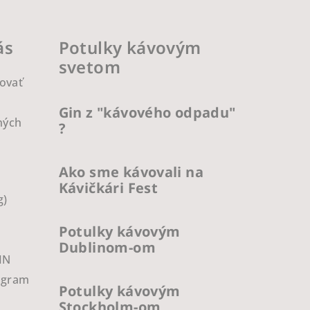
ás
Potulky kávovým
svetom
ovať
Gin z "kávového odpadu"
ných
?
Ako sme kávovali na
Kávičkári Fest
g)
Potulky kávovým
Dublinom-om
IN
ogram
Potulky kávovým
Stockholm-om