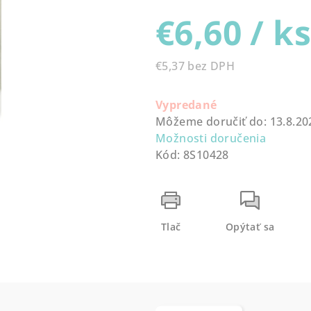
0,0
€6,60
/ k
z
5
hviezdičiek.
€5,37 bez DPH
Jednotková
cena:
Vypredané
Môžeme doručiť do:
13.8.20
Možnosti doručenia
Kód:
8S10428
Tlač
Opýtať sa