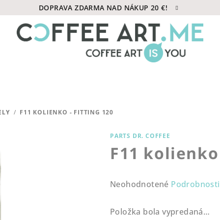
DOPRAVA ZDARMA NAD NÁKUP 20 €!
ELY
/
F11 KOLIENKO - FITTING 120
PARTS DR. COFFEE
F11 kolienko 
Priemerné
Neohodnotené
Podrobnosti
hodnotenie
produktu
Položka bola vypredaná…
je