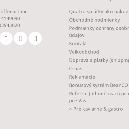
coffeeart.me
Quatro splátky ako nakup
14149090
Obchodné podmienky
03543020
Podmienky ochrany osob
údajov
Kontakt
Veľkoobchod
Doprava a platby (shippin
O nás
Reklamácie
Bonusový systém BeanCO
Referral (odmeňovací) pr
pre Vás
○ Pre kaviarne & gastro