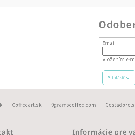
Odober
Email
Vložením e-ma
Prihlásiť sa
k
Coffeeart.sk
9gramscoffee.com
Costadoro.s
takt
Informácie pre v