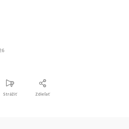
s
26
Strážiť
Zdieľať