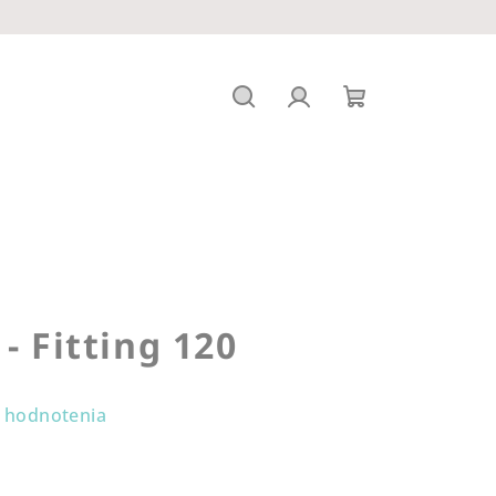
Hľadať
Prihlásenie
Nákupný
košík
- Fitting 120
 hodnotenia