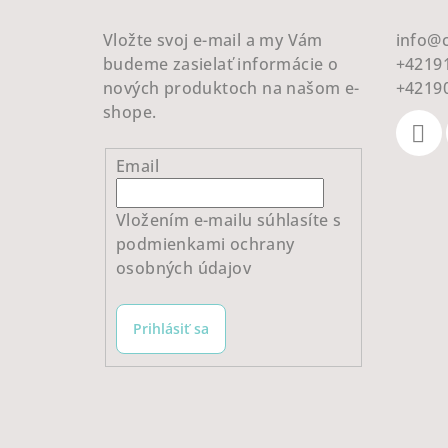
t
Vložte svoj e-mail a my Vám
info
@
i
budeme zasielať informácie o
+4219
e
nových produktoch na našom e-
+4219
shope.
Email
Vložením e-mailu súhlasíte s
podmienkami ochrany
osobných údajov
Prihlásiť sa