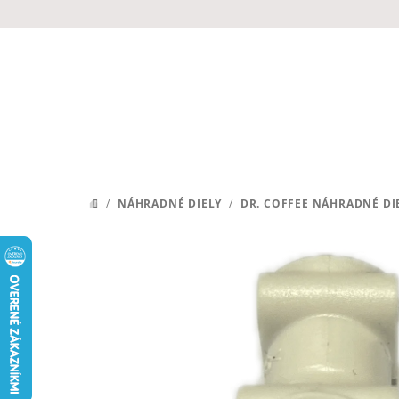
Prejsť
na
obsah
/
NÁHRADNÉ DIELY
/
DR. COFFEE NÁHRADNÉ DI
DOMOV