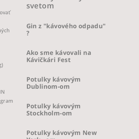
svetom
ovať
Gin z "kávového odpadu"
ných
?
Ako sme kávovali na
Kávičkári Fest
g)
Potulky kávovým
Dublinom-om
IN
ogram
Potulky kávovým
Stockholm-om
Potulky kávovým New