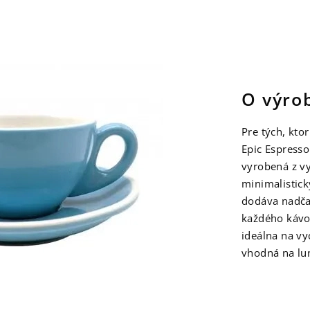
O výro
Pre tých, kto
Epic Espress
vyrobená z v
minimalistick
dodáva nadča
každého kávo
ideálna na vy
vhodná na lun