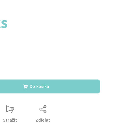
ks
Do košíka
Strážiť
Zdieľať