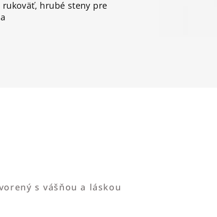
rukoväť, hrubé steny pre
la
tvorený s vášňou a láskou