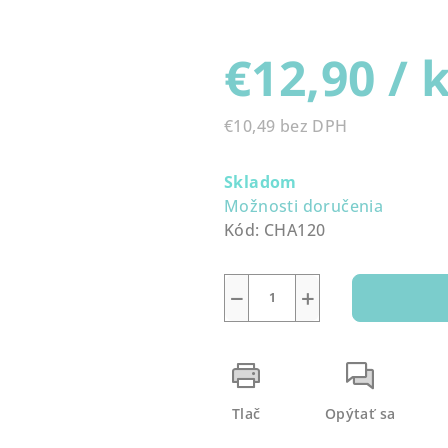
0,0
z
€12,90
/ 
5
hviezdičiek.
€10,49 bez DPH
Jednotková
cena:
Skladom
Možnosti doručenia
Kód:
CHA120
−
+
Tlač
Opýtať sa