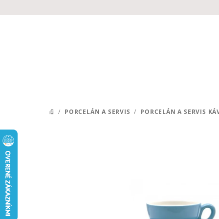
Prejsť
na
obsah
/
PORCELÁN A SERVIS
/
PORCELÁN A SERVIS KÁ
DOMOV