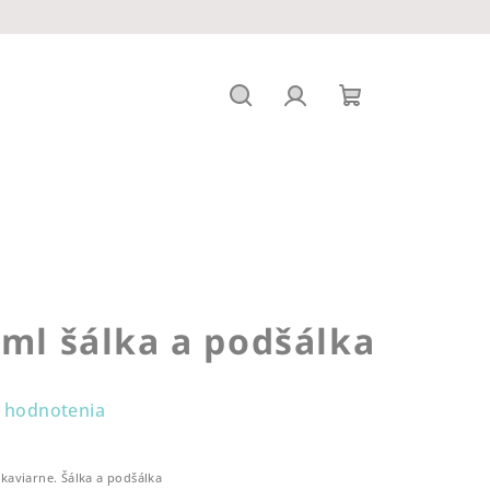
Hľadať
Prihlásenie
Nákupný
košík
0ml šálka a podšálka
 hodnotenia
aviarne. Šálka a podšálka