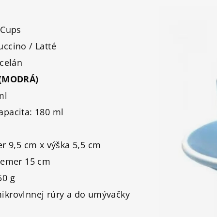
 Cups
ccino / Latté
rcelán
(MODRÁ)
ml
pacita: 180 ml
er 9,5 cm x výška 5,5 cm
iemer 15 cm
50 g
ikrovlnnej rúry a do umývačky