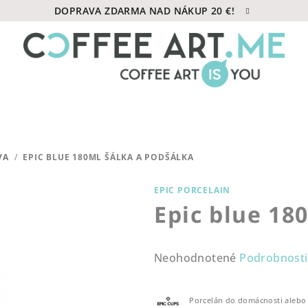
DOPRAVA ZDARMA NAD NÁKUP 20 €!
VA
/
EPIC BLUE 180ML ŠÁLKA A PODŠÁLKA
EPIC PORCELAIN
Epic blue 18
Priemerné
Neohodnotené
Podrobnosti
hodnotenie
produktu
Porcelán do domácnosti alebo k
je