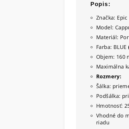
Popis:
Značka: Epic
Model: Cappu
Materiál: Po
Farba: BLUE
Objem: 160 
Maximálna ka
Rozmery:
Šálka: priem
Podšálka: pr
Hmotnosť: 2
Vhodné do m
riadu