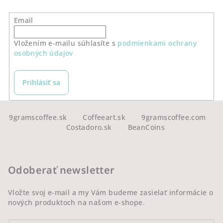
Email
Vložením e-mailu súhlasíte s
podmienkami ochrany
osobných údajov
Prihlásiť sa
Z
á
9gramscoffee.sk
Coffeeart.sk
9gramscoffee.com
Costadoro.sk
BeanCoins
p
ä
t
Odoberať newsletter
i
e
Vložte svoj e-mail a my Vám budeme zasielať informácie o
nových produktoch na našom e-shope.