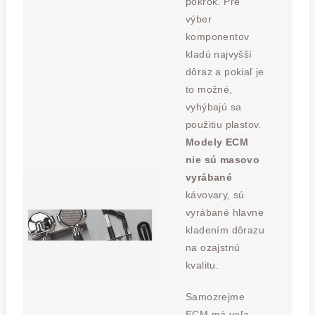
pokrok. Pre
výber
komponentov
kladú najvyšší
dôraz a pokiaľ je
to možné,
vyhýbajú sa
použitiu plastov.
Modely ECM
nie sú masovo
vyrábané
kávovary, sú
vyrábané hlavne
kladením dôrazu
na ozajstnú
kvalitu.
Samozrejme
ECM má veľa