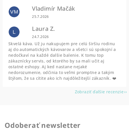
Vladimír Mačák
VM
Hodnotenie obchodu je 5 z 5 hviezdičiek.
25.7.2026
Laura Z.
L
Hodnotenie obchodu je 5 z 5 hviezdičiek.
24.7.2026
Skvelá káva. Už ju nakupujem pre celú širšiu rodinu
aj do automatických kávovarov a všetci sú spokojní a
nedočkaví na každé dalšie balenie. K tomu top
zákaznícky servis, od ktorého by sa mali učit aj
ostatné eshopy. Aj ked nastane nejaké
nedorozumenie, odčinia to veľmi promptne a takým
štýlom, že sa cítite ako ich najdôležitejší zákazník. ❤️
Zobraziť ďalšie recenzie
Odoberať newsletter