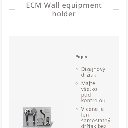
ECM Wall equipment
holder
Popis
Dizajnový
držiak
Majte
všetko
pod
kontrolou
V cene je
len
samostatný
držiak bez