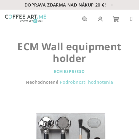
Prejsť
DOPRAVA ZDARMA NAD NÁKUP 20 €!
na
obsah
Nákupn
Hľadať
Prihlásenie
ECM Wall equipment
košík
holder
ECM ESPRESSO
Priemerné
Neohodnotené
Podrobnosti hodnotenia
hodnotenie
produktu
je
0,0
z
5
hviezdičiek.