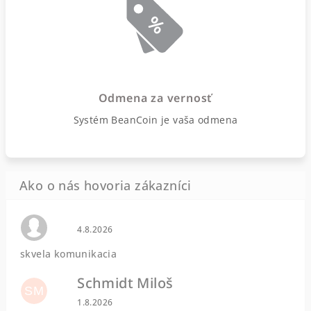
Odmena za vernosť
Systém BeanCoin je vaša odmena
Hodnotenie obchodu je 0 z 5 hviezdičiek.
4.8.2026
skvela komunikacia
Schmidt Miloš
SM
Hodnotenie obchodu je 5 z 5 hviezdičiek.
1.8.2026