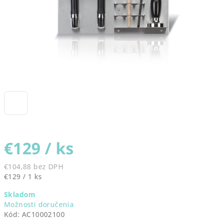
€129
/ ks
€104,88 bez DPH
Jednotková
€129 / 1 ks
cena:
Skladom
Možnosti doručenia
Kód:
AC10002100