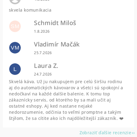
skvela komunikacia
Schmidt Miloš
SM
Hodnotenie obchodu je 5 z 5 hviezdičiek.
1.8.2026
Vladimír Mačák
VM
Hodnotenie obchodu je 5 z 5 hviezdičiek.
25.7.2026
Laura Z.
L
Hodnotenie obchodu je 5 z 5 hviezdičiek.
24.7.2026
Skvelá káva. Už ju nakupujem pre celú širšiu rodinu
aj do automatických kávovarov a všetci sú spokojní a
nedočkaví na každé dalšie balenie. K tomu top
zákaznícky servis, od ktorého by sa mali učit aj
ostatné eshopy. Aj ked nastane nejaké
nedorozumenie, odčinia to veľmi promptne a takým
štýlom, že sa cítite ako ich najdôležitejší zákazník. ❤️
Zobraziť ďalšie recenzie