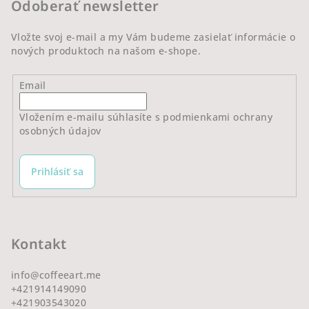
Odoberať newsletter
i
e
Vložte svoj e-mail a my Vám budeme zasielať informácie o
nových produktoch na našom e-shope.
Email
Vložením e-mailu súhlasíte s
podmienkami ochrany
osobných údajov
Prihlásiť sa
Kontakt
info
@
coffeeart.me
+421914149090
+421903543020