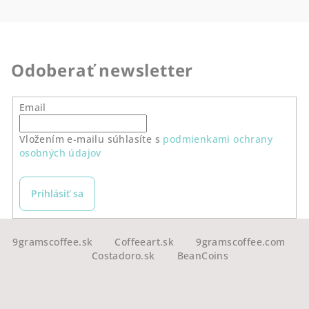
Odoberať newsletter
Email
Vložením e-mailu súhlasíte s
podmienkami ochrany
osobných údajov
Prihlásiť sa
Z
á
9gramscoffee.sk
Coffeeart.sk
9gramscoffee.com
Costadoro.sk
BeanCoins
p
ä
t