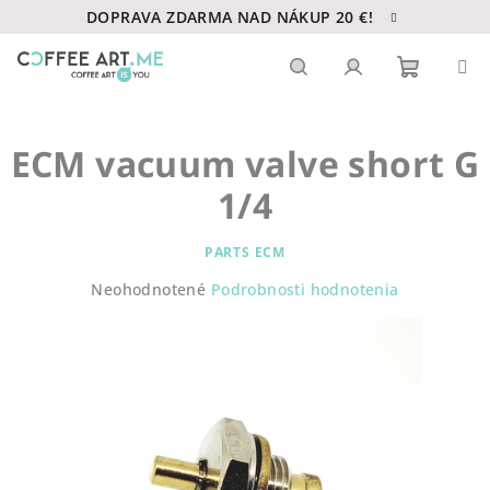
Prejsť
DOPRAVA ZDARMA NAD NÁKUP 20 €!
na
obsah
Nákupn
Hľadať
Prihlásenie
ECM vacuum valve short G
košík
1/4
PARTS ECM
Priemerné
Neohodnotené
Podrobnosti hodnotenia
hodnotenie
produktu
je
0,0
z
5
hviezdičiek.