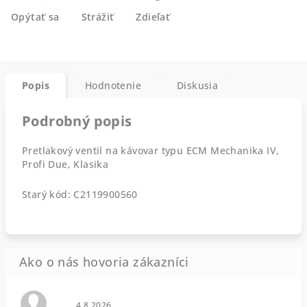
Opýtať sa
Strážiť
Zdieľať
Popis
Hodnotenie
Diskusia
Podrobný popis
Pretlakový ventil na kávovar typu ECM Mechanika IV,
Profi Due, Klasika
Starý kód: C2119900560
Hodnotenie obchodu je 0 z 5 hviezdičiek.
4.8.2026