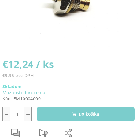
€12,24
/ ks
€9,95 bez DPH
Jednotková
Skladom
cena:
Možnosti doručenia
Kód:
EM10004000
−
+
Do košíka