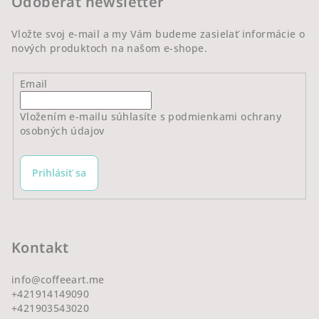
Odoberať newsletter
i
e
Vložte svoj e-mail a my Vám budeme zasielať informácie o
nových produktoch na našom e-shope.
Email
Vložením e-mailu súhlasíte s
podmienkami ochrany
osobných údajov
Prihlásiť sa
Kontakt
info
@
coffeeart.me
+421914149090
+421903543020