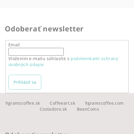
Odoberať newsletter
Email
Vložením e-mailu súhlasíte s
podmienkami ochrany
osobných údajov
Prihlásiť sa
Z
á
9gramscoffee.sk
Coffeeart.sk
9gramscoffee.com
Costadoro.sk
BeanCoins
p
ä
t