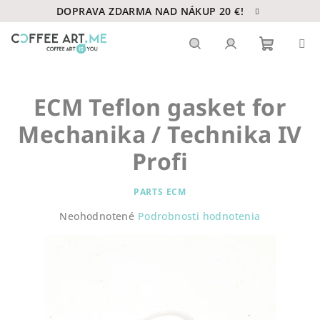
Prejsť
DOPRAVA ZDARMA NAD NÁKUP 20 €!
na
obsah
Nákupn
Hľadať
Prihlásenie
ECM Teflon gasket for
košík
Mechanika / Technika IV
Profi
PARTS ECM
Priemerné
Neohodnotené
Podrobnosti hodnotenia
hodnotenie
produktu
je
0,0
z
5
hviezdičiek.