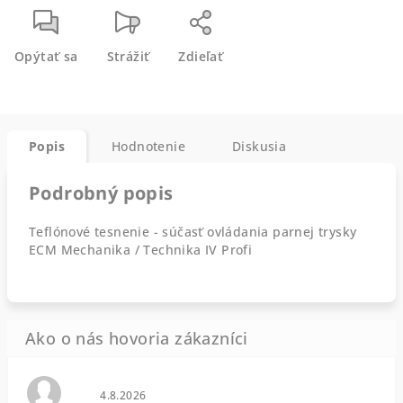
Opýtať sa
Strážiť
Zdieľať
Popis
Hodnotenie
Diskusia
Podrobný popis
Teflónové tesnenie - súčasť ovládania parnej trysky
ECM Mechanika / Technika IV Profi
Hodnotenie obchodu je 0 z 5 hviezdičiek.
4.8.2026