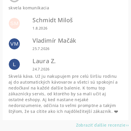
skvela komunikacia
Schmidt Miloš
SM
Hodnotenie obchodu je 5 z 5 hviezdičiek.
1.8.2026
Vladimír Mačák
VM
Hodnotenie obchodu je 5 z 5 hviezdičiek.
25.7.2026
Laura Z.
L
Hodnotenie obchodu je 5 z 5 hviezdičiek.
24.7.2026
Skvelá káva. Už ju nakupujem pre celú širšiu rodinu
aj do automatických kávovarov a všetci sú spokojní a
nedočkaví na každé dalšie balenie. K tomu top
zákaznícky servis, od ktorého by sa mali učit aj
ostatné eshopy. Aj ked nastane nejaké
nedorozumenie, odčinia to veľmi promptne a takým
štýlom, že sa cítite ako ich najdôležitejší zákazník. ❤️
Zobraziť ďalšie recenzie