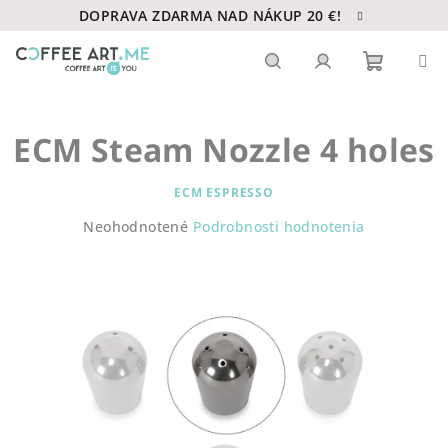
Prejsť
DOPRAVA ZDARMA NAD NÁKUP 20 €!
na
obsah
Nákupn
Hľadať
Prihlásenie
ECM Steam Nozzle 4 holes
košík
ECM ESPRESSO
Priemerné
Neohodnotené
Podrobnosti hodnotenia
hodnotenie
produktu
je
0,0
z
5
hviezdičiek.