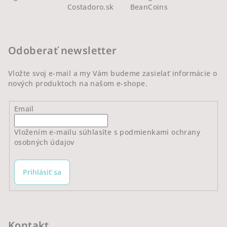
á
Costadoro.sk
BeanCoins
p
ä
t
Odoberať newsletter
i
e
Vložte svoj e-mail a my Vám budeme zasielať informácie o
nových produktoch na našom e-shope.
Email
Vložením e-mailu súhlasíte s
podmienkami ochrany
osobných údajov
Prihlásiť sa
Kontakt