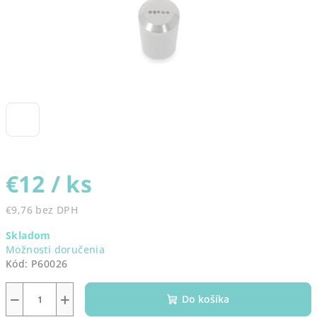
€12
/ ks
€9,76 bez DPH
Jednotková
Skladom
cena:
Možnosti doručenia
Kód:
P60026
−
+
Do košíka