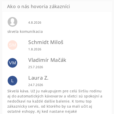
Hodnotenie obchodu je 0 z 5 hviezdičiek.
4.8.2026
skvela komunikacia
Schmidt Miloš
SM
Hodnotenie obchodu je 5 z 5 hviezdičiek.
1.8.2026
Vladimír Mačák
VM
Hodnotenie obchodu je 5 z 5 hviezdičiek.
25.7.2026
Laura Z.
L
Hodnotenie obchodu je 5 z 5 hviezdičiek.
24.7.2026
Skvelá káva. Už ju nakupujem pre celú širšiu rodinu
aj do automatických kávovarov a všetci sú spokojní a
nedočkaví na každé dalšie balenie. K tomu top
zákaznícky servis, od ktorého by sa mali učit aj
ostatné eshopy. Aj ked nastane nejaké