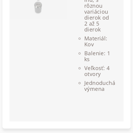
rôznou
variáciou
dierok od
2 až 5
dierok
Materiál:
Kov
Balenie: 1
ks
Veľkosť: 4
otvory
Jednoduchá
výmena