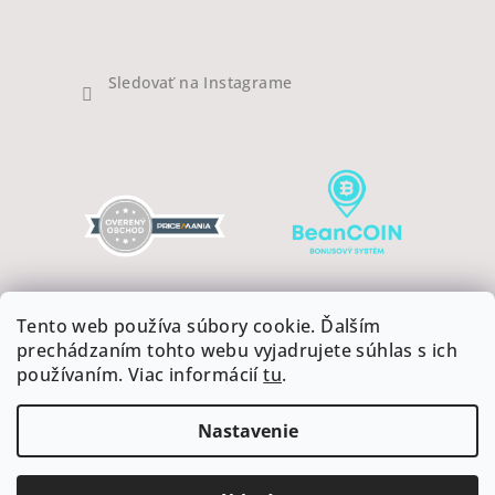
Sledovať na Instagrame
Tento web používa súbory cookie. Ďalším
prechádzaním tohto webu vyjadrujete súhlas s ich
používaním. Viac informácií
tu
.
Copyright 2026
COFFEEART
. Všetky práva vyhradené.
Upraviť nastavenie cookies
Nastavenie
Vytvoril Shoptet