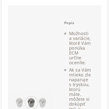
Popis
Možnosti
a variácie,
ktoré Vám
ponúka
ECM
určite
oceníte.
Ak sa Vám
mlieko zle
naparuje
s tryskou,
ktorú
máte,
môžete si
dokúpiť
inú, s