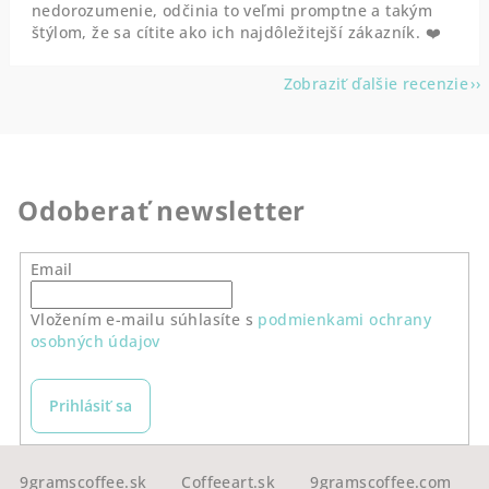
nedorozumenie, odčinia to veľmi promptne a takým
štýlom, že sa cítite ako ich najdôležitejší zákazník. ❤️
Zobraziť ďalšie recenzie
Odoberať newsletter
Email
Vložením e-mailu súhlasíte s
podmienkami ochrany
osobných údajov
Prihlásiť sa
Z
9gramscoffee.sk
Coffeeart.sk
9gramscoffee.com