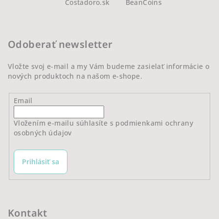
Costadoro.sk
BeanCoins
p
ä
t
Odoberať newsletter
i
e
Vložte svoj e-mail a my Vám budeme zasielať informácie o
nových produktoch na našom e-shope.
Email
Vložením e-mailu súhlasíte s
podmienkami ochrany
osobných údajov
Prihlásiť sa
Kontakt