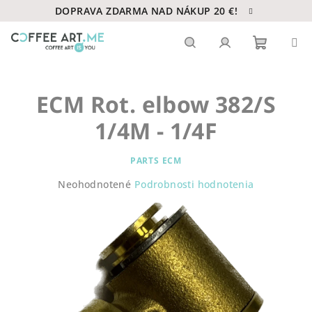
Prejsť
DOPRAVA ZDARMA NAD NÁKUP 20 €!
na
obsah
Nákupn
Hľadať
Prihlásenie
ECM Rot. elbow 382/S
košík
1/4M - 1/4F
PARTS ECM
Priemerné
Neohodnotené
Podrobnosti hodnotenia
hodnotenie
produktu
je
0,0
z
5
hviezdičiek.