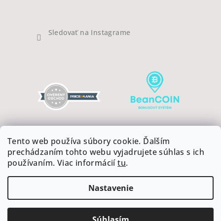
Sledovať na Instagrame
Tento web používa súbory cookie. Ďalším
prechádzaním tohto webu vyjadrujete súhlas s ich
používaním. Viac informácií
tu
.
Copyright 2026
COFFEEART
. Všetky práva vyhradené.
Upraviť nastavenie cookies
Nastavenie
Vytvoril Shoptet
Súhlasím