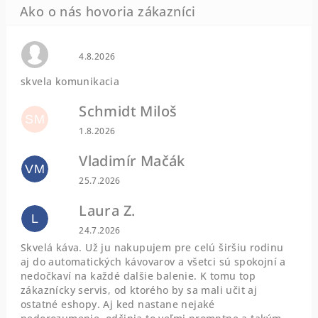
Hodnotenie obchodu je 0 z 5 hviezdičiek.
4.8.2026
skvela komunikacia
Schmidt Miloš
SM
Hodnotenie obchodu je 5 z 5 hviezdičiek.
1.8.2026
Vladimír Mačák
VM
Hodnotenie obchodu je 5 z 5 hviezdičiek.
25.7.2026
Laura Z.
L
Hodnotenie obchodu je 5 z 5 hviezdičiek.
24.7.2026
Skvelá káva. Už ju nakupujem pre celú širšiu rodinu
aj do automatických kávovarov a všetci sú spokojní a
nedočkaví na každé dalšie balenie. K tomu top
zákaznícky servis, od ktorého by sa mali učit aj
ostatné eshopy. Aj ked nastane nejaké