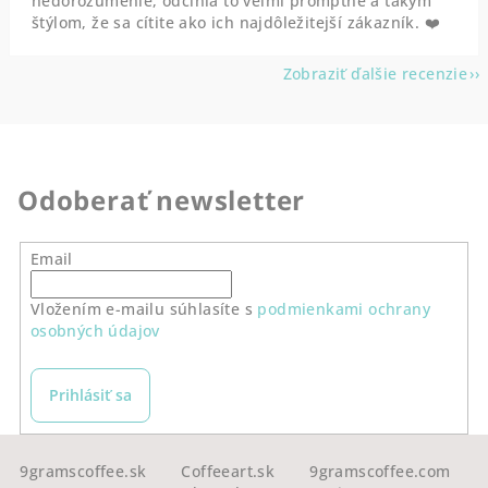
nedorozumenie, odčinia to veľmi promptne a takým
štýlom, že sa cítite ako ich najdôležitejší zákazník. ❤️
Zobraziť ďalšie recenzie
Odoberať newsletter
Email
Vložením e-mailu súhlasíte s
podmienkami ochrany
osobných údajov
Prihlásiť sa
Z
á
9gramscoffee.sk
Coffeeart.sk
9gramscoffee.com