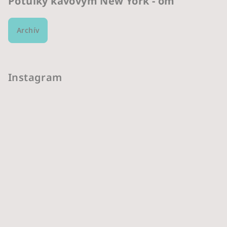
Potulky kávovým New York - om
Archív
Instagram