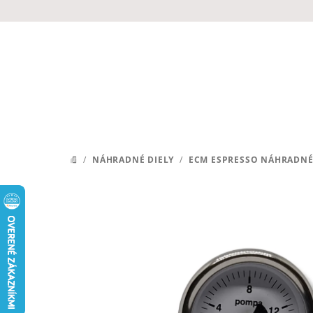
Prejsť
na
obsah
/
NÁHRADNÉ DIELY
/
ECM ESPRESSO NÁHRADNÉ
DOMOV