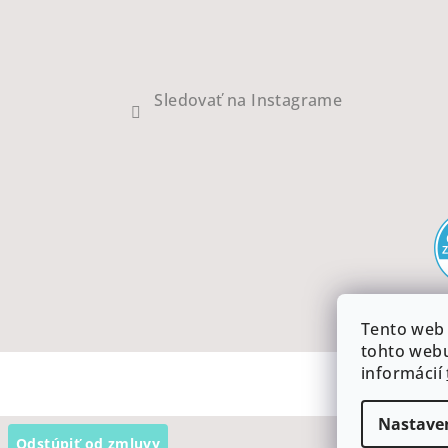
Sledovať na Instagrame
Tento web 
tohto webu
informácií
Nastave
Odstúpiť od zmluvy