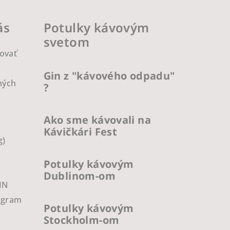
ás
Potulky kávovým
svetom
ovať
Gin z "kávového odpadu"
ných
?
Ako sme kávovali na
Kávičkári Fest
g)
Potulky kávovým
Dublinom-om
IN
ogram
Potulky kávovým
Stockholm-om