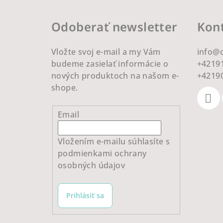
p
ä
Odoberať newsletter
Kon
t
Vložte svoj e-mail a my Vám
info
@
i
budeme zasielať informácie o
+4219
e
nových produktoch na našom e-
+4219
shope.
Email
Vložením e-mailu súhlasíte s
podmienkami ochrany
osobných údajov
Prihlásiť sa