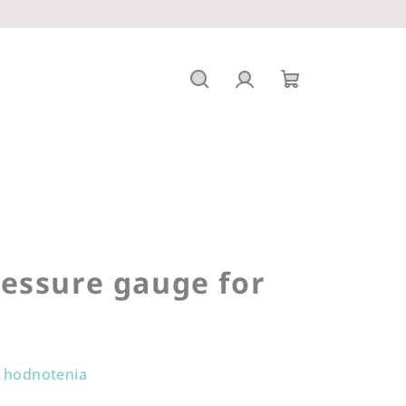
Hľadať
Prihlásenie
Nákupný
košík
essure gauge for
 hodnotenia