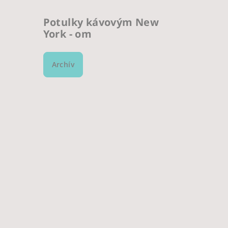
Potulky kávovým New
York - om
Archív