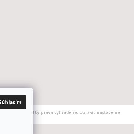
Súhlasím
COFFEEART
. Všetky práva vyhradené.
Upraviť nastavenie