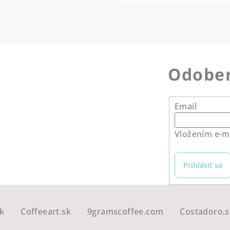
Odober
Email
Vložením e-ma
Prihlásiť sa
k
Coffeeart.sk
9gramscoffee.com
Costadoro.s