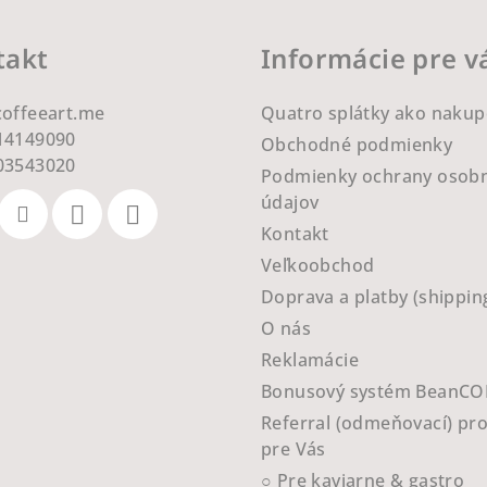
takt
Informácie pre v
coffeeart.me
Quatro splátky ako nakup
14149090
Obchodné podmienky
03543020
Podmienky ochrany osob
údajov
Kontakt
Veľkoobchod
Doprava a platby (shippin
O nás
Reklamácie
Bonusový systém BeanCO
Referral (odmeňovací) pr
pre Vás
○ Pre kaviarne & gastro