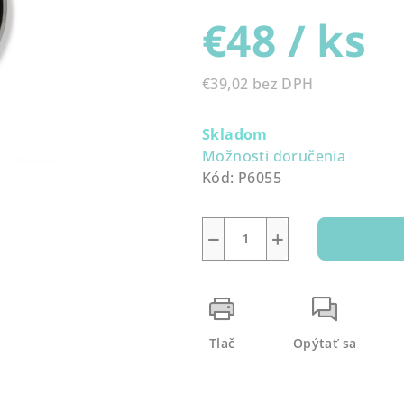
produktu
€48
/ ks
je
0,0
z
€39,02 bez DPH
5
Jednotková
hviezdičiek.
cena:
Skladom
Možnosti doručenia
Kód:
P6055
−
+
Tlač
Opýtať sa