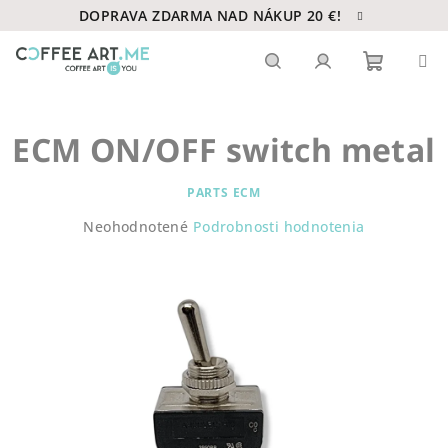
Prejsť
DOPRAVA ZDARMA NAD NÁKUP 20 €!
na
obsah
Nákupn
Hľadať
Prihlásenie
ECM ON/OFF switch metal
košík
PARTS ECM
Priemerné
Neohodnotené
Podrobnosti hodnotenia
hodnotenie
produktu
je
0,0
z
5
hviezdičiek.