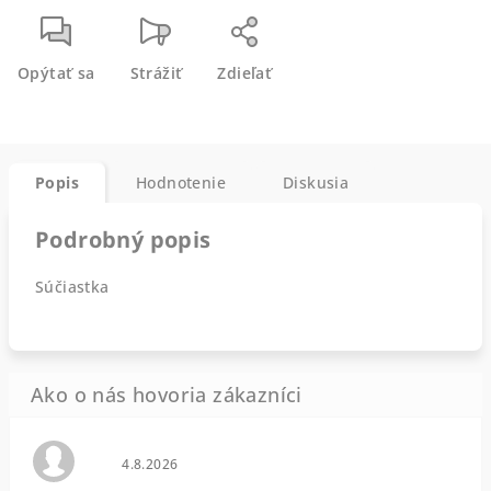
Opýtať sa
Strážiť
Zdieľať
Popis
Hodnotenie
Diskusia
Podrobný popis
Súčiastka
Hodnotenie obchodu je 0 z 5 hviezdičiek.
4.8.2026