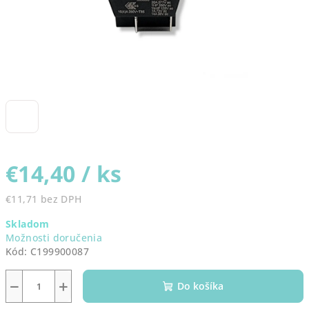
€14,40
/ ks
€11,71 bez DPH
Jednotková
Skladom
cena:
Možnosti doručenia
Kód:
C199900087
−
+
Do košíka