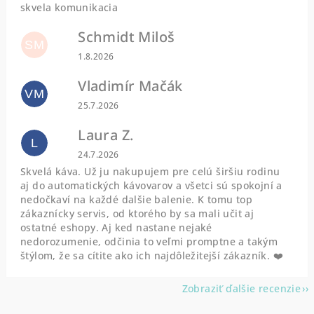
skvela komunikacia
Schmidt Miloš
SM
Hodnotenie obchodu je 5 z 5 hviezdičiek.
1.8.2026
Vladimír Mačák
VM
Hodnotenie obchodu je 5 z 5 hviezdičiek.
25.7.2026
Laura Z.
L
Hodnotenie obchodu je 5 z 5 hviezdičiek.
24.7.2026
Skvelá káva. Už ju nakupujem pre celú širšiu rodinu
aj do automatických kávovarov a všetci sú spokojní a
nedočkaví na každé dalšie balenie. K tomu top
zákaznícky servis, od ktorého by sa mali učit aj
ostatné eshopy. Aj ked nastane nejaké
nedorozumenie, odčinia to veľmi promptne a takým
štýlom, že sa cítite ako ich najdôležitejší zákazník. ❤️
Zobraziť ďalšie recenzie