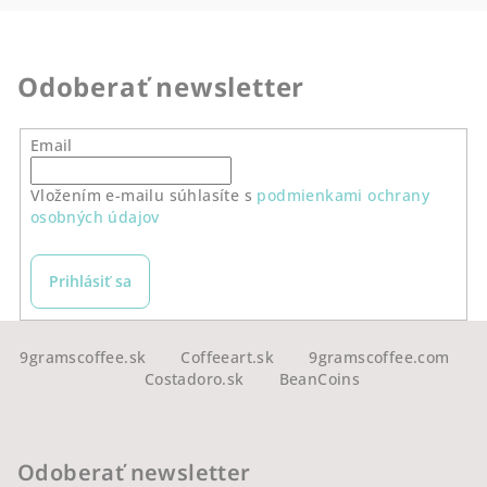
Odoberať newsletter
Email
Vložením e-mailu súhlasíte s
podmienkami ochrany
osobných údajov
Prihlásiť sa
Z
á
9gramscoffee.sk
Coffeeart.sk
9gramscoffee.com
Costadoro.sk
BeanCoins
p
ä
t
Odoberať newsletter
i