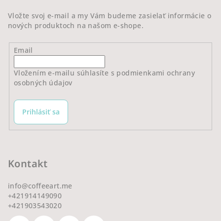
e
Vložte svoj e-mail a my Vám budeme zasielať informácie o
nových produktoch na našom e-shope.
Email
Vložením e-mailu súhlasíte s
podmienkami ochrany
osobných údajov
Prihlásiť sa
Kontakt
info
@
coffeeart.me
+421914149090
+421903543020