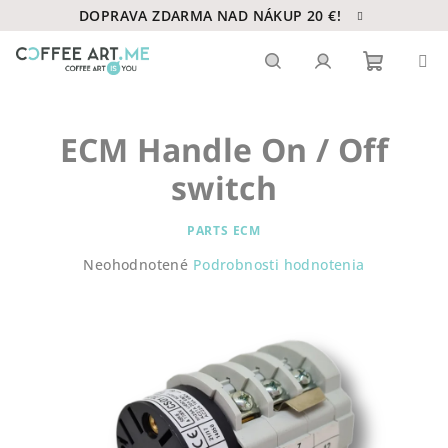
Prejsť
DOPRAVA ZDARMA NAD NÁKUP 20 €!
na
obsah
Nákupn
Hľadať
Prihlásenie
ECM Handle On / Off
košík
switch
PARTS ECM
Priemerné
Neohodnotené
Podrobnosti hodnotenia
hodnotenie
produktu
je
0,0
z
5
hviezdičiek.