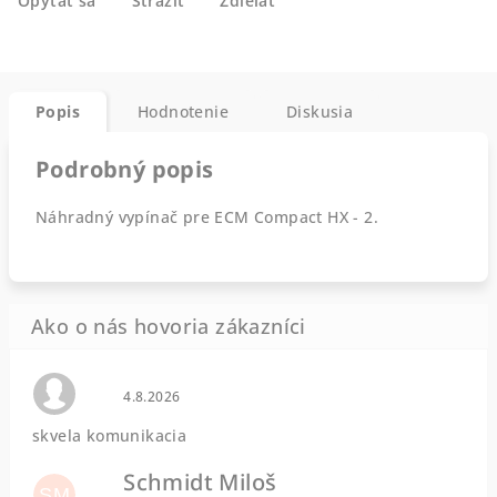
Opýtať sa
Strážiť
Zdieľať
Popis
Hodnotenie
Diskusia
Podrobný popis
Náhradný vypínač pre ECM Compact HX - 2.
Hodnotenie obchodu je 0 z 5 hviezdičiek.
4.8.2026
skvela komunikacia
Schmidt Miloš
SM