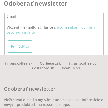
Odoberať newsletter
Email
Vložením e-mailu súhlasíte s
podmienkami ochrany
osobných údajov
Prihlásiť sa
Z
á
9gramscoffee.sk
Coffeeart.sk
9gramscoffee.com
Costadoro.sk
BeanCoins
p
ä
t
Odoberať newsletter
i
e
Vložte svoj e-mail a my Vám budeme zasielať informácie o
nových produktoch na našom e-shope.