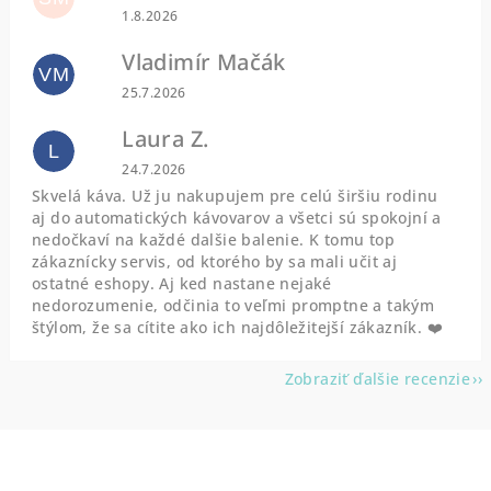
Hodnotenie obchodu je 5 z 5 hviezdičiek.
1.8.2026
Vladimír Mačák
VM
Hodnotenie obchodu je 5 z 5 hviezdičiek.
25.7.2026
Laura Z.
L
Hodnotenie obchodu je 5 z 5 hviezdičiek.
24.7.2026
Skvelá káva. Už ju nakupujem pre celú širšiu rodinu
aj do automatických kávovarov a všetci sú spokojní a
nedočkaví na každé dalšie balenie. K tomu top
zákaznícky servis, od ktorého by sa mali učit aj
ostatné eshopy. Aj ked nastane nejaké
nedorozumenie, odčinia to veľmi promptne a takým
štýlom, že sa cítite ako ich najdôležitejší zákazník. ❤️
Zobraziť ďalšie recenzie