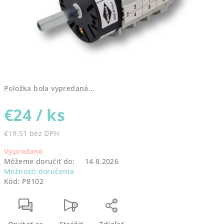
Položka bola vypredaná…
€24
/ ks
€19,51 bez DPH
Jednotková
Vypredané
cena:
Môžeme doručiť do:
14.8.2026
Možnosti doručenia
Kód:
P8102