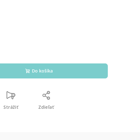
s
Do košíka
Strážiť
Zdieľať