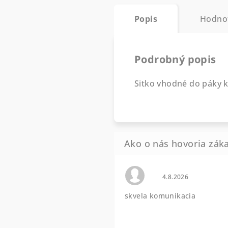
Popis
Hodno
Podrobný popis
Sitko vhodné do páky
Hodnotenie obchod
4.8.2026
skvela komunikacia