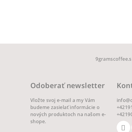
Z
á
9gramscoffee.s
p
ä
Odoberať newsletter
Kon
t
Vložte svoj e-mail a my Vám
info
@
i
budeme zasielať informácie o
+4219
e
nových produktoch na našom e-
+4219
shope.