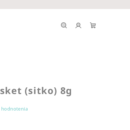
Hľadať
Prihlásenie
Nákupný
košík
sket (sitko) 8g
 hodnotenia