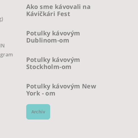
Ako sme kávovali na
Kávičkári Fest
g)
Potulky kávovým
Dublinom-om
IN
ogram
Potulky kávovým
Stockholm-om
Potulky kávovým New
York - om
Archív