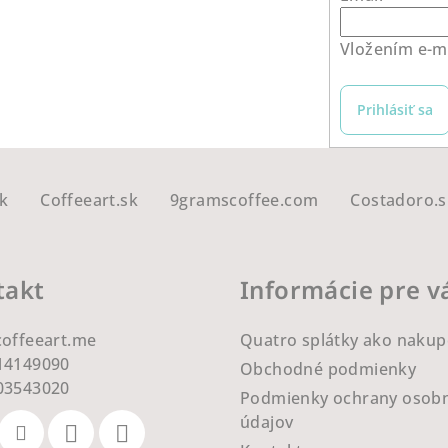
Vložením e-ma
Prihlásiť sa
k
Coffeeart.sk
9gramscoffee.com
Costadoro.s
takt
Informácie pre v
coffeeart.me
Quatro splátky ako nakup
14149090
Obchodné podmienky
03543020
Podmienky ochrany osob
údajov