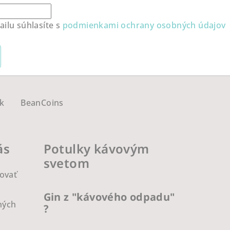
ilu súhlasíte s
podmienkami ochrany osobných údajov
k
BeanCoins
ás
Potulky kávovým
svetom
ovať
Gin z "kávového odpadu"
ných
?