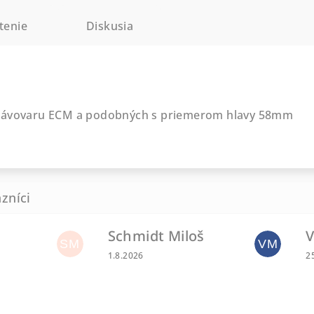
tenie
Diskusia
 kávovaru ECM a podobných s priemerom hlavy 58mm
Schmidt Miloš
V
u je 0 z 5 hviezdičiek.
SM
VM
Hodnotenie obchodu je 5 z 5 hviezdičiek.
H
1.8.2026
2