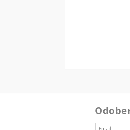
Odober
Email