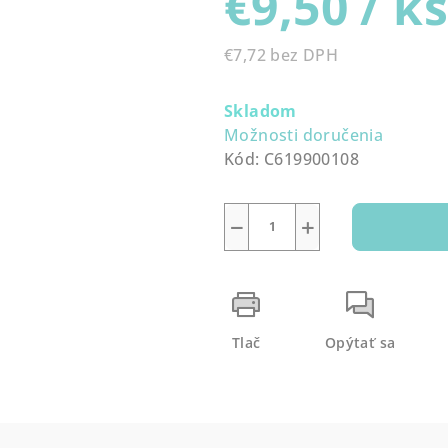
€9,50
/ k
0,0
z
€7,72 bez DPH
5
Jednotková
hviezdičiek.
cena:
Skladom
Možnosti doručenia
Kód:
C619900108
−
+
Tlač
Opýtať sa