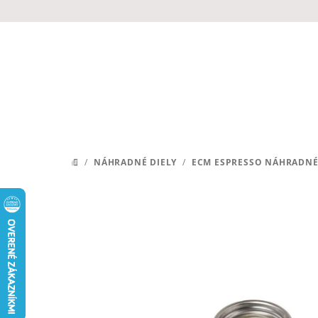
Prejsť
na
obsah
/
NÁHRADNÉ DIELY
/
ECM ESPRESSO NÁHRADNÉ
DOMOV