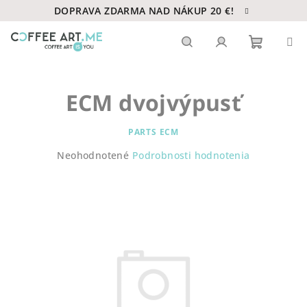
Prejsť
DOPRAVA ZDARMA NAD NÁKUP 20 €!
na
obsah
Nákupn
Hľadať
Prihlásenie
ECM dvojvýpusť
košík
PARTS ECM
Priemerné
Neohodnotené
Podrobnosti hodnotenia
hodnotenie
produktu
je
0,0
z
5
hviezdičiek.