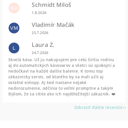
Schmidt Miloš
SM
Hodnotenie obchodu je 5 z 5 hviezdičiek.
1.8.2026
Vladimír Mačák
VM
Hodnotenie obchodu je 5 z 5 hviezdičiek.
25.7.2026
Laura Z.
L
Hodnotenie obchodu je 5 z 5 hviezdičiek.
24.7.2026
Skvelá káva. Už ju nakupujem pre celú širšiu rodinu
aj do automatických kávovarov a všetci sú spokojní a
nedočkaví na každé dalšie balenie. K tomu top
zákaznícky servis, od ktorého by sa mali učit aj
ostatné eshopy. Aj ked nastane nejaké
nedorozumenie, odčinia to veľmi promptne a takým
štýlom, že sa cítite ako ich najdôležitejší zákazník. ❤️
Zobraziť ďalšie recenzie