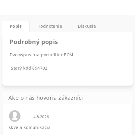
Popis
Hodnotenie
Diskusia
Podrobný popis
Dvojvýpusť na portafilter ECM
Starý kód 894702
Hodnotenie obchodu je 0 z 5 hviezdičiek.
4.8.2026
skvela komunikacia