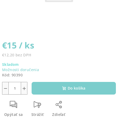
€15
/ ks
€12,20 bez DPH
Jednotková
Skladom
cena:
Možnosti doručenia
Kód:
90390
−
+
Do košíka
Opýtať sa
Strážiť
Zdieľať