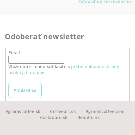
Zobraziť ďalšie recenzie
Odoberať newsletter
Email
Vložením e-mailu súhlasíte s
podmienkami ochrany
osobných údajov
Prihlásiť sa
Z
á
9gramscoffee.sk
Coffeeart.sk
9gramscoffee.com
Costadoro.sk
BeanCoins
p
ä