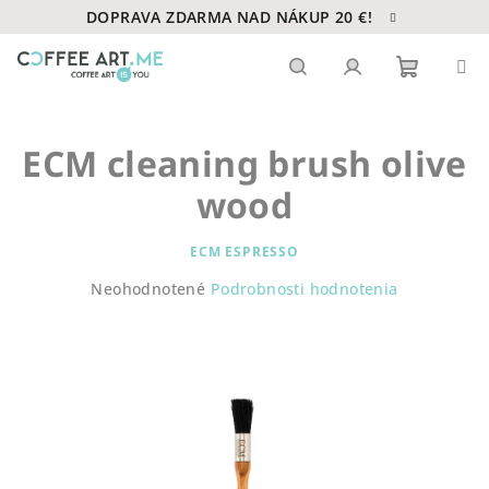
Prejsť
DOPRAVA ZDARMA NAD NÁKUP 20 €!
na
obsah
Nákupn
Hľadať
Prihlásenie
ECM cleaning brush olive
košík
wood
ECM ESPRESSO
Priemerné
Neohodnotené
Podrobnosti hodnotenia
hodnotenie
produktu
je
0,0
z
5
hviezdičiek.