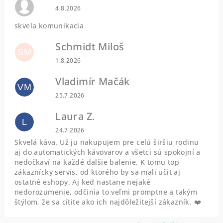
Hodnotenie obchodu je 0 z 5 hviezdičiek.
4.8.2026
skvela komunikacia
Schmidt Miloš
SM
Hodnotenie obchodu je 5 z 5 hviezdičiek.
1.8.2026
Vladimír Mačák
VM
Hodnotenie obchodu je 5 z 5 hviezdičiek.
25.7.2026
Laura Z.
L
Hodnotenie obchodu je 5 z 5 hviezdičiek.
24.7.2026
Skvelá káva. Už ju nakupujem pre celú širšiu rodinu
aj do automatických kávovarov a všetci sú spokojní a
nedočkaví na každé dalšie balenie. K tomu top
zákaznícky servis, od ktorého by sa mali učit aj
ostatné eshopy. Aj ked nastane nejaké
nedorozumenie, odčinia to veľmi promptne a takým
štýlom, že sa cítite ako ich najdôležitejší zákazník. ❤️