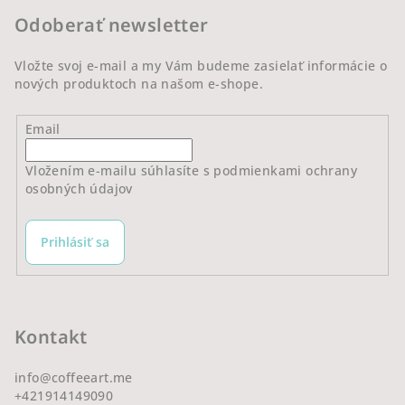
t
Odoberať newsletter
i
e
Vložte svoj e-mail a my Vám budeme zasielať informácie o
nových produktoch na našom e-shope.
Email
Vložením e-mailu súhlasíte s
podmienkami ochrany
osobných údajov
Prihlásiť sa
Kontakt
info
@
coffeeart.me
+421914149090