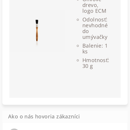
drevo,
logo ECM
Odolnosť:
nevhodné
do
umývačky
Balenie: 1
ks
Hmotnosť:
30 g