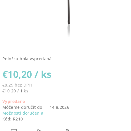
Položka bola vypredaná…
€10,20
/ ks
€8,29 bez DPH
Jednotková
€10,20 / 1 ks
cena:
Vypredané
Môžeme doručiť do:
14.8.2026
Možnosti doručenia
Kód:
R210