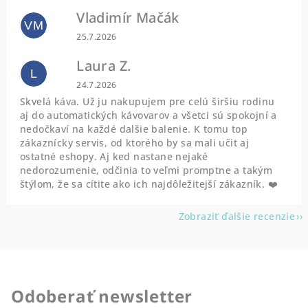
Vladimír Mačák
VM
Hodnotenie obchodu je 5 z 5 hviezdičiek.
25.7.2026
Laura Z.
L
Hodnotenie obchodu je 5 z 5 hviezdičiek.
24.7.2026
Skvelá káva. Už ju nakupujem pre celú širšiu rodinu
aj do automatických kávovarov a všetci sú spokojní a
nedočkaví na každé dalšie balenie. K tomu top
zákaznícky servis, od ktorého by sa mali učit aj
ostatné eshopy. Aj ked nastane nejaké
nedorozumenie, odčinia to veľmi promptne a takým
štýlom, že sa cítite ako ich najdôležitejší zákazník. ❤️
Zobraziť ďalšie recenzie
Odoberať newsletter