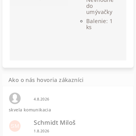
do
umývačky
Balenie: 1
ks
Hodnotenie obchodu je 0 z 5 hviezdičiek.
4.8.2026
skvela komunikacia
Schmidt Miloš
SM
Hodnotenie obchodu je 5 z 5 hviezdičiek.
1.8.2026