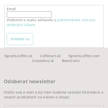
Email
Vložením e-mailu súhlasíte s
podmienkami ochrany
osobných údajov
Prihlásiť sa
Z
á
9gramscoffee.sk
Coffeeart.sk
9gramscoffee.com
Costadoro.sk
BeanCoins
p
ä
t
Odoberať newsletter
i
e
Vložte svoj e-mail a my Vám budeme zasielať informácie o
nových produktoch na našom e-shope.