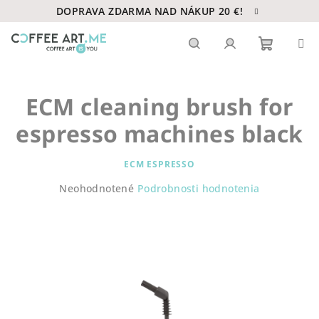
Prejsť
DOPRAVA ZDARMA NAD NÁKUP 20 €!
na
obsah
Nákupn
Hľadať
Prihlásenie
ECM cleaning brush for
košík
espresso machines black
ECM ESPRESSO
Priemerné
Neohodnotené
Podrobnosti hodnotenia
hodnotenie
produktu
je
0,0
z
5
hviezdičiek.