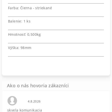
Farba: Čierna - striekané
Balenie: 1 ks
Hmotnosť: 0,500kg
Výška: 98mm
Hodnotenie obchodu je 0 z 5 hviezdičiek.
4.8.2026
skvela komunikacia