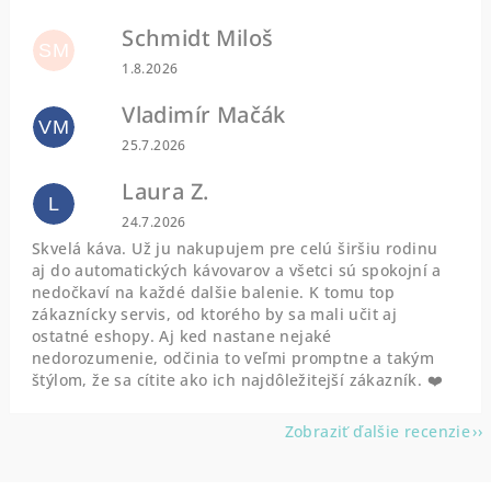
Schmidt Miloš
SM
Hodnotenie obchodu je 5 z 5 hviezdičiek.
1.8.2026
Vladimír Mačák
VM
Hodnotenie obchodu je 5 z 5 hviezdičiek.
25.7.2026
Laura Z.
L
Hodnotenie obchodu je 5 z 5 hviezdičiek.
24.7.2026
Skvelá káva. Už ju nakupujem pre celú širšiu rodinu
aj do automatických kávovarov a všetci sú spokojní a
nedočkaví na každé dalšie balenie. K tomu top
zákaznícky servis, od ktorého by sa mali učit aj
ostatné eshopy. Aj ked nastane nejaké
nedorozumenie, odčinia to veľmi promptne a takým
štýlom, že sa cítite ako ich najdôležitejší zákazník. ❤️
Zobraziť ďalšie recenzie