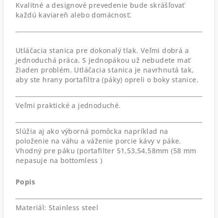
Kvalitné a designové prevedenie bude skrášľovať
každú kaviareň alebo domácnosť.
Utláčacia stanica pre dokonalý tlak. Veľmi dobrá a
jednoduchá práca. S jednopákou už nebudete mať
žiaden problém. Utláčacia stanica je navrhnutá tak,
aby ste hrany portafiltra (páky) opreli o boky stanice.
Veľmi praktické a jednoduché.
Slúžia aj ako výborná pomôcka napríklad na
položenie na váhu a váženie porcie kávy v páke.
Vhodný pre páku (portafilter 51,53,54,58mm (58 mm
nepasuje na bottomless )
Popis
Materiál: Stainless steel