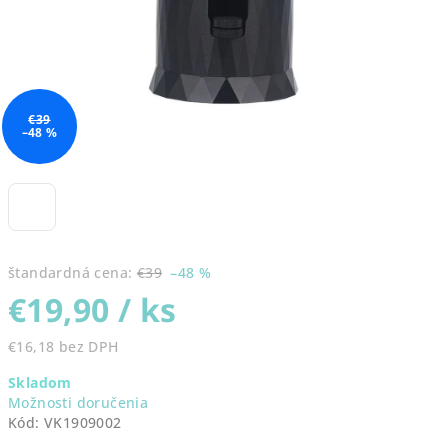
€39
–48 %
štandardná cena:
€39
–48 %
€19,90
/ ks
€16,18 bez DPH
Jednotková
Skladom
cena:
Možnosti doručenia
Kód:
VK1909002