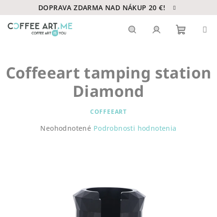
Prejsť
DOPRAVA ZDARMA NAD NÁKUP 20 €!
na
obsah
Nákupn
Hľadať
Prihlásenie
Coffeeart tamping station
košík
Diamond
COFFEEART
Priemerné
Neohodnotené
Podrobnosti hodnotenia
hodnotenie
produktu
je
0,0
z
5
hviezdičiek.