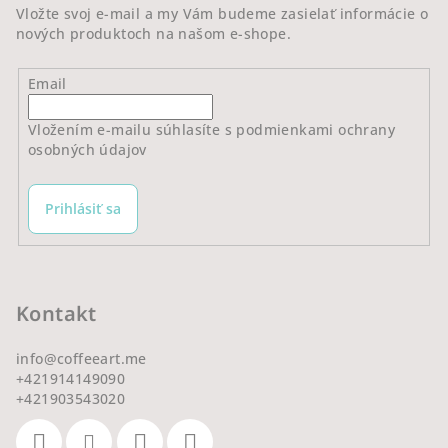
e
Vložte svoj e-mail a my Vám budeme zasielať informácie o
nových produktoch na našom e-shope.
Email
Vložením e-mailu súhlasíte s
podmienkami ochrany
osobných údajov
Prihlásiť sa
Kontakt
info
@
coffeeart.me
+421914149090
+421903543020