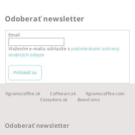
Odoberať newsletter
Email
Vložením e-mailu súhlasíte s
podmienkami ochrany
osobných údajov
Prihlásiť sa
Z
á
9gramscoffee.sk
Coffeeart.sk
9gramscoffee.com
Costadoro.sk
BeanCoins
p
ä
t
Odoberať newsletter
i