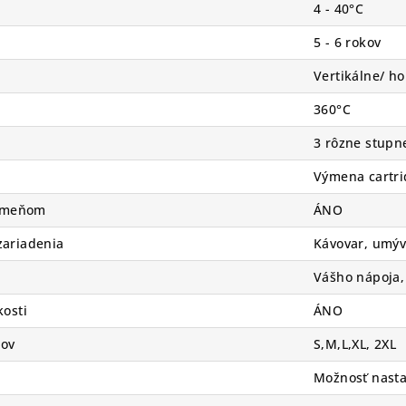
4 - 40°C
5 - 6 rokov
Vertikálne/ ho
360°C
3 rôzne stupn
Výmena cartri
ameňom
ÁNO
zariadenia
Kávovar, umýva
Vášho nápoja, 
kosti
ÁNO
čov
S,M,L,XL, 2XL
Možnosť nasta