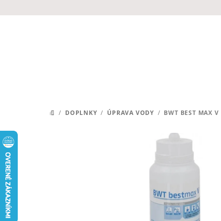
Prejsť
na
obsah
/
DOPLNKY
/
ÚPRAVA VODY
/
BWT BEST MAX V
DOMOV