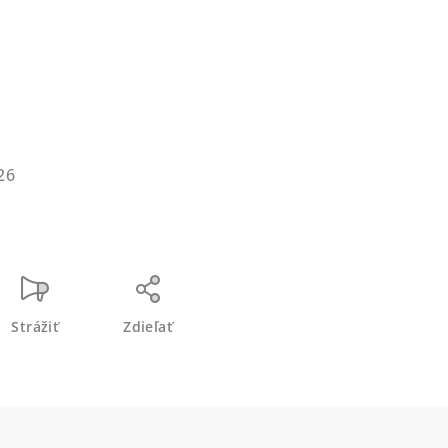
26
Strážiť
Zdieľať