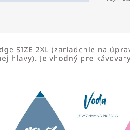
idge SIZE 2XL (zariadenie na úpr
čnej hlavy). Je vhodný pre kávovar