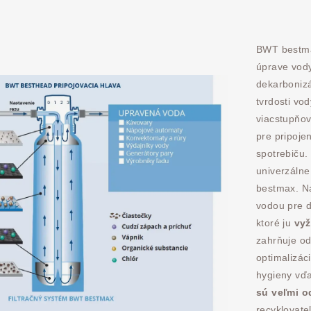
BWT bestmax
úprave vody
dekarbonizá
tvrdosti vo
viacstupňové
pre pripoj
spotrebiču.
univerzálne 
bestmax. Na
vodou pre d
ktoré ju
vyž
zahrňuje o
optimalizác
hygieny vďa
sú veľmi o
recyklovate