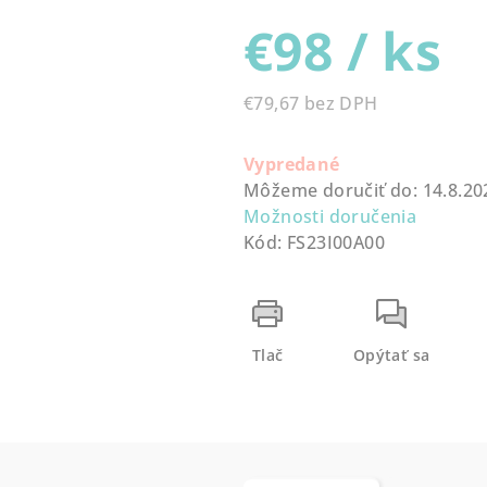
0,0
€98
/ ks
z
5
hviezdičiek.
€79,67 bez DPH
Jednotková
cena:
Vypredané
Môžeme doručiť do:
14.8.20
Možnosti doručenia
Kód:
FS23I00A00
Tlač
Opýtať sa