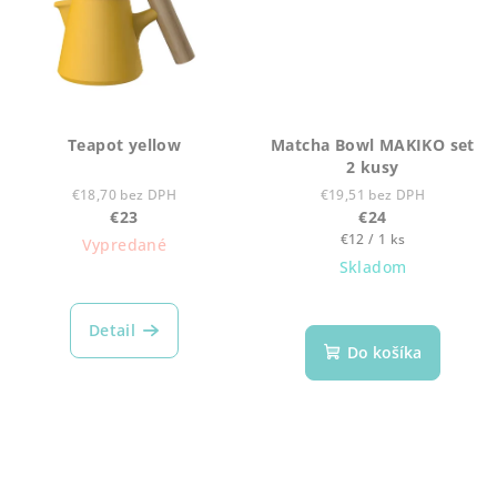
Teapot yellow
Matcha Bowl MAKIKO set
2 kusy
€18,70 bez DPH
€19,51 bez DPH
€23
€24
Jednotková
€12 / 1 ks
Vypredané
cena:
Skladom
Detail
Do košíka