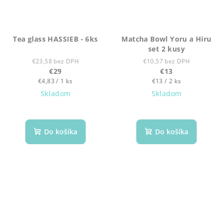
Tea glass HASSIEB - 6ks
Matcha Bowl Yoru a Hiru
set 2 kusy
€23,58 bez DPH
€10,57 bez DPH
€29
€13
Jednotková
Jednotková
€4,83 / 1 ks
€13 / 2 ks
cena:
cena:
Skladom
Skladom
Do košíka
Do košíka