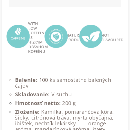
WITH
LOW
COFFEINE
NATURAL
NOT
- S
PRODUCT
FLAVOURED
NÍZKYM
OBSAHOM
KOFEÍNU
Balenie:
100 ks samostatne balených
čajov
Skladovanie:
V suchu
Hmotnosť netto:
200 g
Zloženie:
Kamilka, pomarančová kôra,
šípky, citrónová tráva, myrta obyčajná,
ibištek, nechtík lekársky orange
aróma, mandarínková aróma, kvety