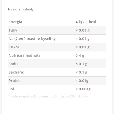
Nutričné hodnoty:
Energia
4 kJ / 1 kcal
Tuky
< 0,01 g
Nasýtené mastné kyseliny
< 0,01 g
Cukor
< 0,01 g
Nutričná hodnota
0,4 g
Sodík
< 0,1 g
Sacharid
< 0,1 g
Proteín
< 0.01g
Soľ
< 0.001g
* na báze nálevu lúhovaného z 3 g čaju s 200 ml vody