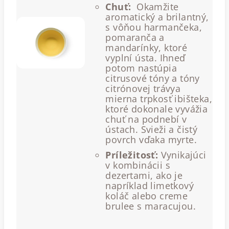
Chuť:
Okamžite
aromatický a brilantný,
s vôňou harmančeka,
pomaranča a
mandarínky, ktoré
vyplní ústa. Ihneď
potom nastúpia
citrusové tóny a tóny
citrónovej trávya
mierna trpkosť ibišteka,
ktoré dokonale vyvážia
chuť na podnebí v
ústach. Svieži a čistý
povrch vďaka myrte.
Príležitosť:
Vynikajúci
v kombinácii s
dezertami, ako je
napríklad limetkový
koláč alebo creme
brulee s maracujou.