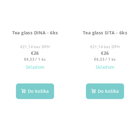
Tea glass DINA - 6ks
Tea glass SITA - 6ks
€21,14 bez DPH
€21,14 bez DPH
€26
€26
Jednotková
Jednotková
€4,33 / 1 ks
€4,33 / 1 ks
cena:
cena:
Skladom
Skladom
Do košíka
Do košíka