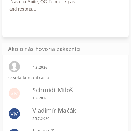
Navona Suite, QC Terme - spas
and resorts...
Hodnotenie obchodu je 0 z 5 hviezdičiek.
4.8.2026
skvela komunikacia
Schmidt Miloš
SM
Hodnotenie obchodu je 5 z 5 hviezdičiek.
1.8.2026
Vladimír Mačák
VM
Hodnotenie obchodu je 5 z 5 hviezdičiek.
25.7.2026
Laura Z.