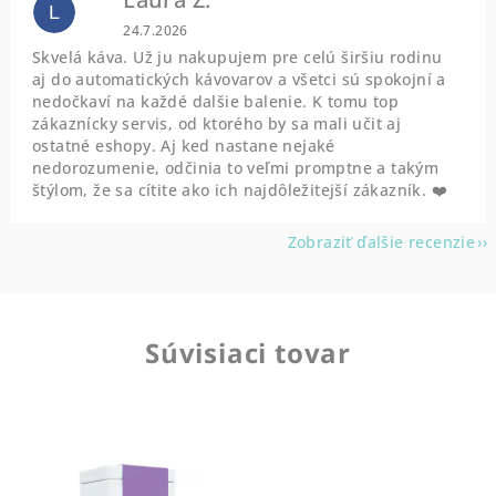
L
Hodnotenie obchodu je 5 z 5 hviezdičiek.
24.7.2026
Skvelá káva. Už ju nakupujem pre celú širšiu rodinu
aj do automatických kávovarov a všetci sú spokojní a
nedočkaví na každé dalšie balenie. K tomu top
zákaznícky servis, od ktorého by sa mali učit aj
ostatné eshopy. Aj ked nastane nejaké
nedorozumenie, odčinia to veľmi promptne a takým
štýlom, že sa cítite ako ich najdôležitejší zákazník. ❤️
Zobraziť ďalšie recenzie
Súvisiaci tovar