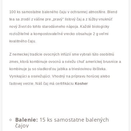
100 ks samostatne baleného čaju v ochrannej atmosfére. Blend
tea sa zrodil z vášne pre „pravý“ listový čaj a z túžby vnuknúť
nový život do tohto starodávneho nápoja. Každé biologicky
rozložiteľné a kompostovateľné vrecko obsahuje 2 g veľmi
kvalitného čaju.
Z nemeckej tradície ovocných infúzií sme vybrali túto osobitnú
zmes, ktorá kombinuje ovocnú a sviežu chuť americkej brusnice a
kombinuje ju so sladkosťou jablka a trieslovinou ibišteka.
Vynikajúci a osviežujúci. Vhodný na prípravu horúcej alebo
ľadovej verzie. Náš čaj má certifikáciu
Kosher
Balenie:
15 ks samostatne balených
čajov