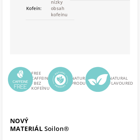
nízky
Kofeín:
obsah
kofeínu
FREE
CAFFEINE
NATURAL
NATURAL
- BEZ
PRODUCT
FLAVOURED
KOFEÍNU
NOVÝ
MATERIÁL
Soilon®