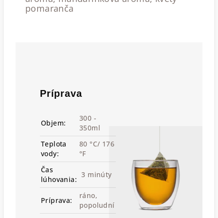
pomaranča
Príprava
300 -
Objem:
350ml
Teplota
80 °C/ 176
vody:
°F
Čas
3 minúty
lúhovania:
ráno,
Príprava:
popoludní