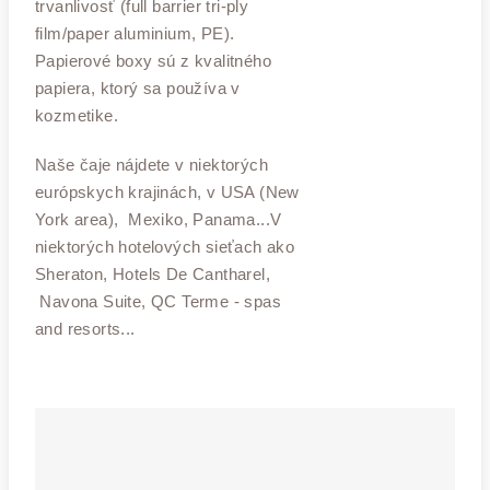
trvanlivosť (full barrier tri-ply
film/paper aluminium, PE).
Papierové boxy sú z kvalitného
papiera, ktorý sa používa v
kozmetike.
Naše čaje nájdete v niektorých
európskych krajinách, v USA (New
York area), Mexiko, Panama...V
niektorých hotelových sieťach ako
Sheraton, Hotels De Cantharel,
Navona Suite, QC Terme - spas
and resorts...