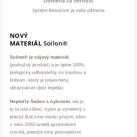
Odmena za vernosť
Systém BeanCoin je vaša odmena
NOVÝ
MATERIÁL
Soilon®
Soilon® je sójový materiál
(podružný produkt) a je úplne 100%
biologicky odbúrateľný so šnúrkou a
štítkom, ktorý je pripevnený
ultrazvukom (bez lepidla)
Nepleťte Soilon s nylonom
, nie je
to to isté vôbec: nylon je vyrobený z
plastu! Boli sme medzi prvými, ktorí
v roku 2003 uviedli pyramídové
vrecká, pretože sme presvedčení,