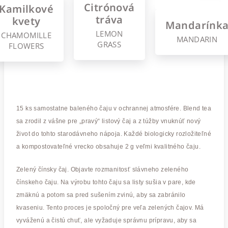
Citrónová
Kamilkové
tráva
kvety
Mandarínk
LEMON
CHAMOMILLE
MANDARIN
GRASS
FLOWERS
15 ks samostatne baleného čaju v ochrannej atmosfére. Blend tea
sa zrodil z vášne pre „pravý“ listový čaj a z túžby vnuknúť nový
život do tohto starodávneho nápoja. Každé biologicky rozložiteľné
a kompostovateľné vrecko obsahuje 2 g veľmi kvalitného čaju.
Zelený čínsky čaj. Objavte rozmanitosť slávneho zeleného
čínskeho čaju. Na výrobu tohto čaju sa listy sušia v pare, kde
zmäknú a potom sa pred sušením zvinú, aby sa zabránilo
kvaseniu. Tento proces je spoločný pre veľa zelených čajov. Má
vyváženú a čistú chuť, ale vyžaduje správnu prípravu, aby sa