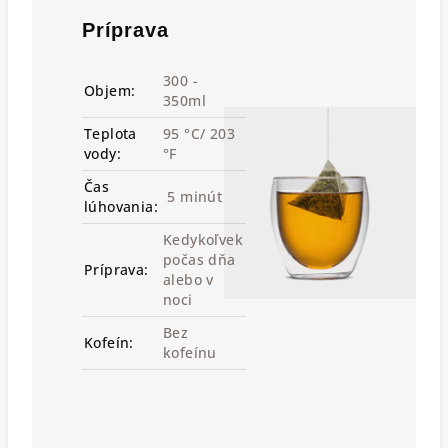
Príprava
300 -
Objem:
350ml
Teplota
95 °C/ 203
vody:
°F
Čas
5 minút
lúhovania:
Kedykoľvek
počas dňa
Príprava:
alebo v
noci
Bez
Kofeín:
kofeínu