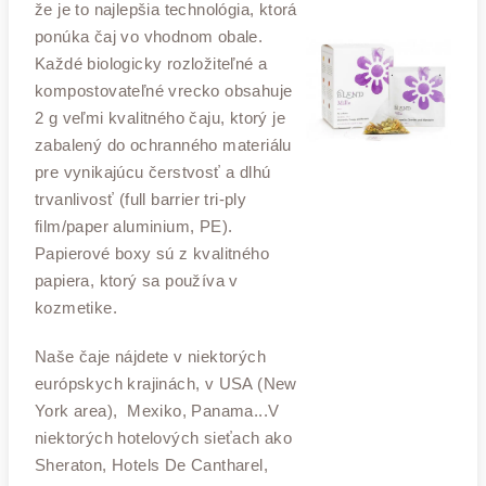
že je to najlepšia technológia, ktorá
ponúka čaj vo vhodnom obale.
Každé biologicky rozložiteľné a
kompostovateľné vrecko obsahuje
2 g veľmi kvalitného čaju, ktorý je
zabalený do ochranného materiálu
pre vynikajúcu čerstvosť a dlhú
trvanlivosť (full barrier tri-ply
film/paper aluminium, PE).
Papierové boxy sú z kvalitného
papiera, ktorý sa používa v
kozmetike.
Naše čaje nájdete v niektorých
európskych krajinách, v USA (New
York area), Mexiko, Panama...V
niektorých hotelových sieťach ako
Sheraton, Hotels De Cantharel,