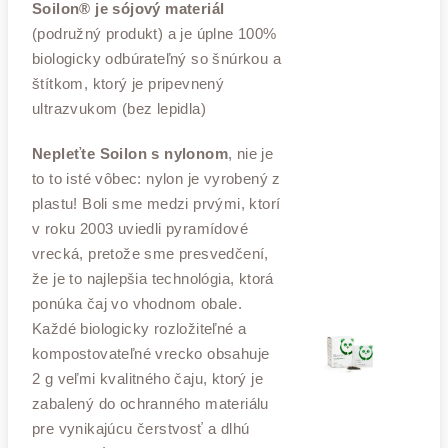
Soilon® je sójový materiál
(podružný produkt) a je úplne 100%
biologicky odbúrateľný so šnúrkou a
štítkom, ktorý je pripevnený
ultrazvukom (bez lepidla)
Nepleťte Soilon s nylonom
, nie je
to to isté vôbec: nylon je vyrobený z
plastu! Boli sme medzi prvými, ktorí
v roku 2003 uviedli pyramídové
vrecká, pretože sme presvedčení,
že je to najlepšia technológia, ktorá
ponúka čaj vo vhodnom obale.
Každé biologicky rozložiteľné a
kompostovateľné vrecko obsahuje
2 g veľmi kvalitného čaju, ktorý je
zabalený do ochranného materiálu
pre vynikajúcu čerstvosť a dlhú