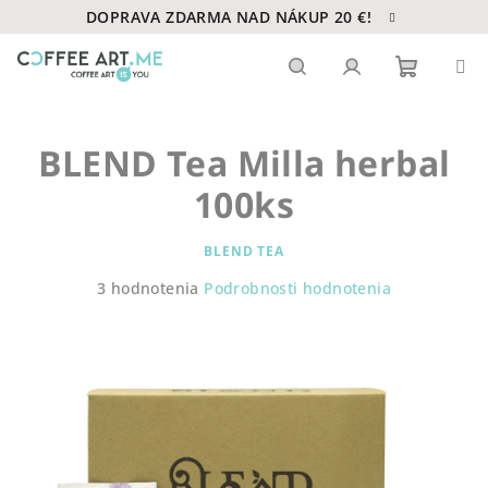
Prejsť
DOPRAVA ZDARMA NAD NÁKUP 20 €!
na
obsah
Nákupn
Hľadať
Prihlásenie
BLEND Tea Milla herbal
košík
100ks
BLEND TEA
Priemerné
3 hodnotenia
Podrobnosti hodnotenia
hodnotenie
produktu
je
4,7
z
5
hviezdičiek.