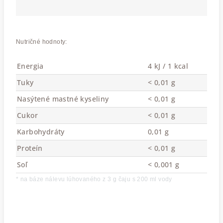
Nutričné hodnoty:
Energia
4 kJ / 1 kcal
Tuky
< 0,01 g
Nasýtené mastné kyseliny
< 0,01 g
Cukor
< 0,01 g
Karbohydráty
0,01 g
Proteín
< 0,01 g
Soľ
< 0,001 g
* na báze nálevu lúhovaného z 3 g čaju s 200 ml vody