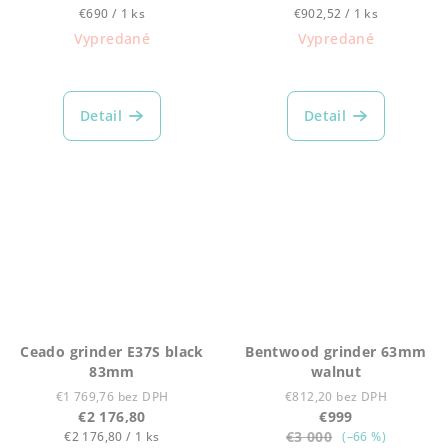
Jednotková
Jednotková
€690 / 1 ks
€902,52 / 1 ks
cena:
cena:
Vypredané
Vypredané
Detail
Detail
Ceado grinder E37S black
Bentwood grinder 63mm
83mm
walnut
€1 769,76 bez DPH
€812,20 bez DPH
€2 176,80
€999
Jednotková
€3 000
€2 176,80 / 1 ks
(–66 %)