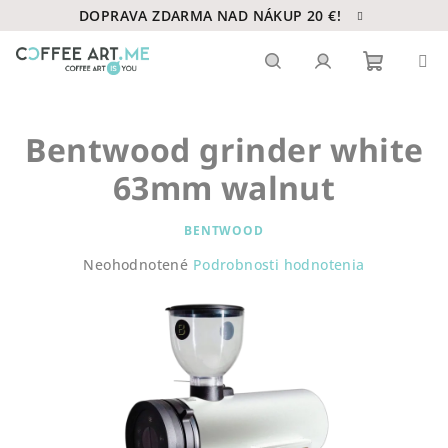
Prejsť
DOPRAVA ZDARMA NAD NÁKUP 20 €!
na
obsah
Nákupn
Hľadať
Prihlásenie
Bentwood grinder white
košík
63mm walnut
BENTWOOD
Priemerné
Neohodnotené
Podrobnosti hodnotenia
hodnotenie
produktu
je
0,0
z
5
hviezdičiek.