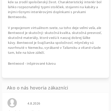
kde sa zrodil spoločenský život. Charakteristický interiér bol
ľahko rozpoznateľný typmi stoličiek, stojanmi na kabáty a
inými rôznymi interiérovými doplnkami s prvkami
Bentwoodu.
V prepojenom virtuálnom svete, sa toho deje veľmi veľa, ale
Bentwood je skutočný: skutočná kvalita, skutočná presnosť,
skutočné materiály, ktoré vedú k naozaj dobrej šálke
kávy. Bentwood je švajčiarska spoločnosť, mlynčeky sú
navrhnuté v Nemecku, vyrábané v Taliansku a vítané všade
tam, kde na káve záleží.
Bentwood - inšpirované kávou
Hodnotenie obchodu je 0 z 5 hviezdičiek.
4.8.2026