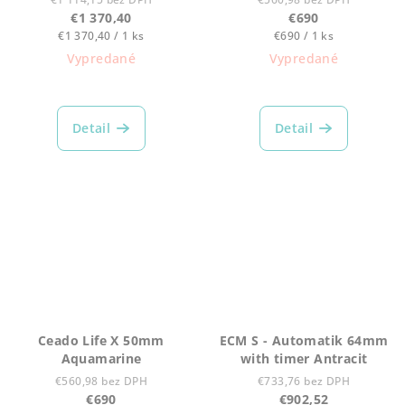
€1 370,40
€690
Jednotková
Jednotková
€1 370,40 / 1 ks
€690 / 1 ks
cena:
cena:
Vypredané
Vypredané
Detail
Detail
Ceado Life X 50mm
ECM S - Automatik 64mm
Aquamarine
with timer Antracit
€560,98 bez DPH
€733,76 bez DPH
€690
€902,52