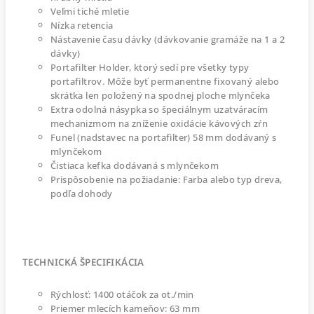
Veľmi tiché mletie
Nízka retencia
Nástavenie času dávky (dávkovanie gramáže na 1 a 2
dávky)
Portafilter Holder, ktorý sedí pre všetky typy
portafiltrov. Môže byť permanentne fixovaný alebo
skrátka len položený na spodnej ploche mlynčeka
Extra odolná násypka so špeciálnym uzatváracím
mechanizmom na zníženie oxidácie kávových zŕn
Funel (nadstavec na portafilter) 58 mm dodávaný s
mlynčekom
Čistiaca kefka dodávaná s mlynčekom
Prispôsobenie na požiadanie: Farba alebo typ dreva,
podľa dohody
TECHNICKÁ ŠPECIFIKÁCIA
Rýchlosť: 1400 otáčok za ot./min
Priemer mlecích kameňov: 63 mm