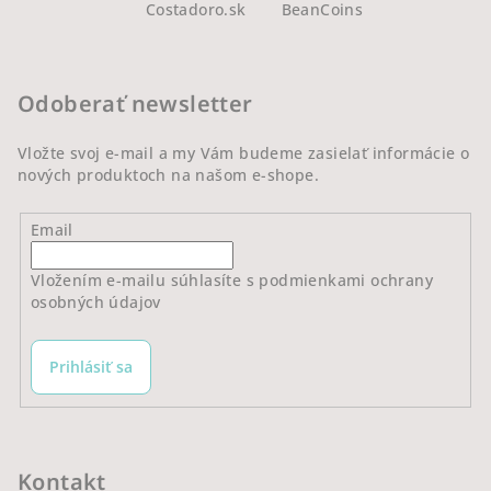
Costadoro.sk
BeanCoins
p
ä
t
Odoberať newsletter
i
e
Vložte svoj e-mail a my Vám budeme zasielať informácie o
nových produktoch na našom e-shope.
Email
Vložením e-mailu súhlasíte s
podmienkami ochrany
osobných údajov
Prihlásiť sa
Kontakt