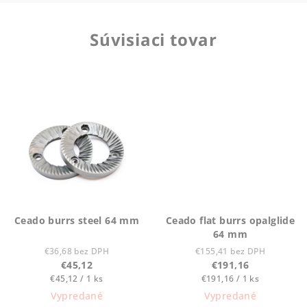
Súvisiaci tovar
Ceado burrs steel 64 mm
Ceado flat burrs opalglide
64 mm
€36,68 bez DPH
€155,41 bez DPH
€45,12
€191,16
Jednotková
Jednotková
€45,12 / 1 ks
€191,16 / 1 ks
cena:
cena:
Vypredané
Vypredané