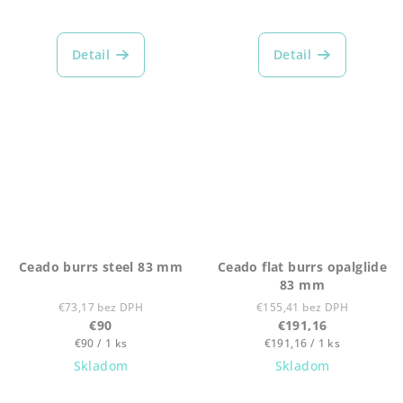
Detail
Detail
Ceado burrs steel 83 mm
Ceado flat burrs opalglide
83 mm
€73,17 bez DPH
€155,41 bez DPH
€90
€191,16
Jednotková
Jednotková
€90 / 1 ks
€191,16 / 1 ks
cena:
cena:
Skladom
Skladom