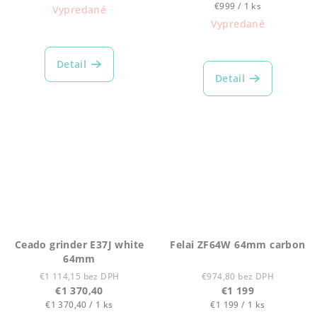
cena:
Jednotková
€999 / 1 ks
Vypredané
cena:
Vypredané
Detail
Detail
Ceado grinder E37J white
Felai ZF64W 64mm carbon
64mm
€1 114,15 bez DPH
€974,80 bez DPH
€1 370,40
€1 199
Jednotková
Jednotková
€1 370,40 / 1 ks
€1 199 / 1 ks