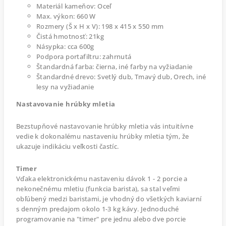
Materiál kameňov: Oceľ
Max. výkon: 660 W
Rozmery (Š x H x V): 198 x 415 x 550 mm
Čistá hmotnosť: 21kg
Násypka: cca 600g
Podpora portafiltru: zahrnutá
Štandardná farba: čierna, iné farby na vyžiadanie
Štandardné drevo: Svetlý dub, Tmavý dub, Orech, iné
lesy na vyžiadanie
Nastavovanie hrúbky mletia
Bezstupňové nastavovanie hrúbky mletia vás intuitívne
vedie k dokonalému nastaveniu hrúbky mletia tým, že
ukazuje indikáciu veľkosti častíc.
Timer
Vďaka elektronickému nastaveniu dávok 1 - 2 porcie a
nekonečnému mletiu (funkcia barista), sa stal veľmi
obľúbený medzi baristami, je vhodný do všetkých kaviarní
s denným predajom okolo 1-3 kg kávy. Jednoduché
programovanie na "timer" pre jednu alebo dve porcie