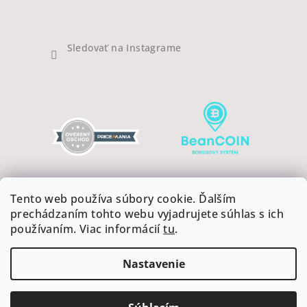
Sledovať na Instagrame
Tento web používa súbory cookie. Ďalším
prechádzaním tohto webu vyjadrujete súhlas s ich
používaním. Viac informácií
tu
.
Copyright 2026
COFFEEART
. Všetky práva vyhradené.
Upraviť nastavenie cookies
Nastavenie
Vytvoril Shoptet