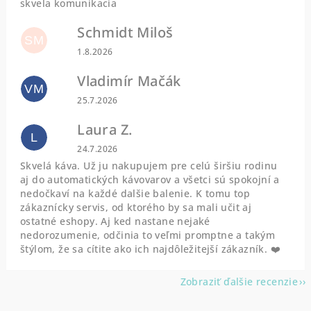
skvela komunikacia
Schmidt Miloš
SM
Hodnotenie obchodu je 5 z 5 hviezdičiek.
1.8.2026
Vladimír Mačák
VM
Hodnotenie obchodu je 5 z 5 hviezdičiek.
25.7.2026
Laura Z.
L
Hodnotenie obchodu je 5 z 5 hviezdičiek.
24.7.2026
Skvelá káva. Už ju nakupujem pre celú širšiu rodinu
aj do automatických kávovarov a všetci sú spokojní a
nedočkaví na každé dalšie balenie. K tomu top
zákaznícky servis, od ktorého by sa mali učit aj
ostatné eshopy. Aj ked nastane nejaké
nedorozumenie, odčinia to veľmi promptne a takým
štýlom, že sa cítite ako ich najdôležitejší zákazník. ❤️
Zobraziť ďalšie recenzie