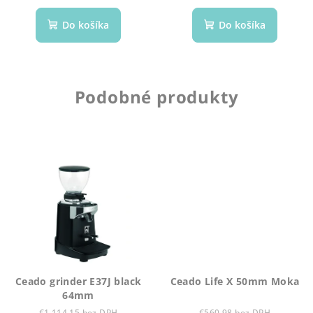
Do košíka
Do košíka
Podobné produkty
Ceado grinder E37J black
Ceado Life X 50mm Moka
64mm
€1 114,15 bez DPH
€560,98 bez DPH