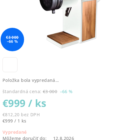
€3 000
–66 %
Položka bola vypredaná…
štandardná cena:
€3 000
–66 %
€999
/ ks
€812,20 bez DPH
Jednotková
€999 / 1 ks
cena:
Vypredané
Môžeme doručiť do:
12.8.2026