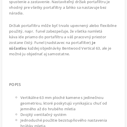
spustenie a zastavenie. Nastaviteľný držiak portafiltru je
vhodný pre všetky portafiltry a ľahko sa nastavuje bez
náradia.
Držiak portafiltru môže byť trvalo upevnený alebo flexibilne
použitý, napr. funel zabezpečuje, že všetka namletá
káva ide priamo do portafiltru a váš pracovný priestor
zostane čistý. Funel (nadstavec na portafilter)
je
súčasťou
každej objednávky Bentwood Vertical 63, ale je
možné ju objednať aj samostatne.
POPIS
Vertikálne 63 mm ploché kamene s jedinečnou
geometriou, ktoré poskytujú vynikajúcu chuť od
jemného až do hrubého mletia
Dvojitý ventilačný systém
Jednoduché použitie bezstupňového nastavenia
hrúbky mletia