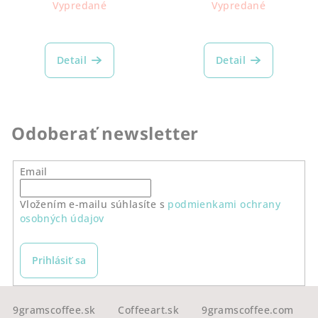
cena:
cena:
Vypredané
Vypredané
Detail
Detail
Odoberať newsletter
Email
Vložením e-mailu súhlasíte s
podmienkami ochrany
osobných údajov
Prihlásiť sa
Z
á
9gramscoffee.sk
Coffeeart.sk
9gramscoffee.com