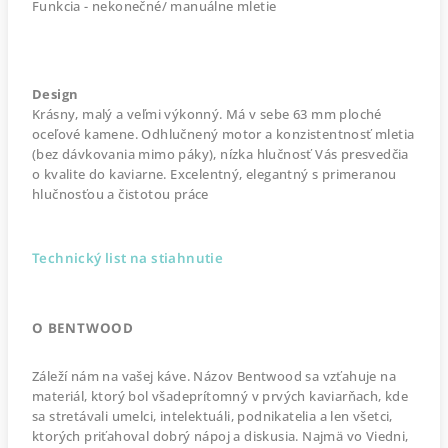
Funkcia - nekonečné/ manuálne mletie
Design
Krásny, malý a veľmi výkonný. Má v sebe 63 mm ploché
oceľové kamene. Odhlučnený motor a konzistentnosť mletia
(bez dávkovania mimo páky), nízka hlučnosť Vás presvedčia
o kvalite do kaviarne. Excelentný, elegantný s primeranou
hlučnosťou a čistotou práce
Technický list
na stiahnutie
O BENTWOOD
Záleží nám na vašej káve. Názov Bentwood sa vzťahuje na
materiál, ktorý bol všadeprítomný v prvých kaviarňach, kde
sa stretávali umelci, intelektuáli, podnikatelia a len všetci,
ktorých priťahoval dobrý nápoj a diskusia. Najmä vo Viedni,