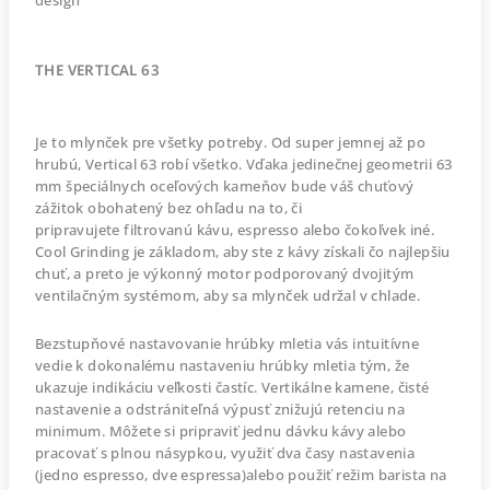
design
THE VERTICAL 63
Je to mlynček pre všetky potreby. Od super jemnej až po
hrubú, Vertical 63 robí všetko. Vďaka jedinečnej geometrii 63
mm špeciálnych oceľových kameňov bude váš chuťový
zážitok obohatený bez ohľadu na to, či
pripravujete filtrovanú kávu, espresso alebo čokoľvek iné.
Cool Grinding je základom, aby ste z kávy získali čo najlepšiu
chuť, a preto je výkonný motor podporovaný dvojitým
ventilačným systémom, aby sa mlynček udržal v chlade.
Bezstupňové nastavovanie hrúbky mletia vás intuitívne
vedie k dokonalému nastaveniu hrúbky mletia tým, že
ukazuje indikáciu veľkosti častíc. Vertikálne kamene, čisté
nastavenie a odstrániteľná výpusť znižujú retenciu na
minimum. Môžete si pripraviť jednu dávku kávy alebo
pracovať s plnou násypkou, využiť dva časy nastavenia
(jedno espresso, dve espressa)alebo použiť režim barista na