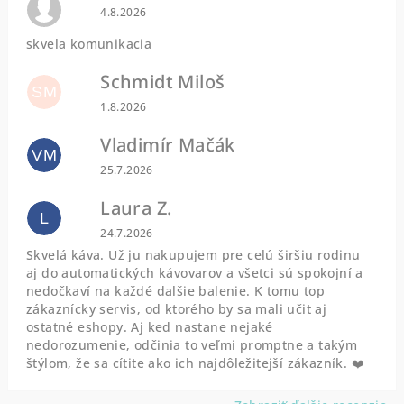
Hodnotenie obchodu je 0 z 5 hviezdičiek.
4.8.2026
skvela komunikacia
Schmidt Miloš
SM
Hodnotenie obchodu je 5 z 5 hviezdičiek.
1.8.2026
Vladimír Mačák
VM
Hodnotenie obchodu je 5 z 5 hviezdičiek.
25.7.2026
Laura Z.
L
Hodnotenie obchodu je 5 z 5 hviezdičiek.
24.7.2026
Skvelá káva. Už ju nakupujem pre celú širšiu rodinu
aj do automatických kávovarov a všetci sú spokojní a
nedočkaví na každé dalšie balenie. K tomu top
zákaznícky servis, od ktorého by sa mali učit aj
ostatné eshopy. Aj ked nastane nejaké
nedorozumenie, odčinia to veľmi promptne a takým
štýlom, že sa cítite ako ich najdôležitejší zákazník. ❤️