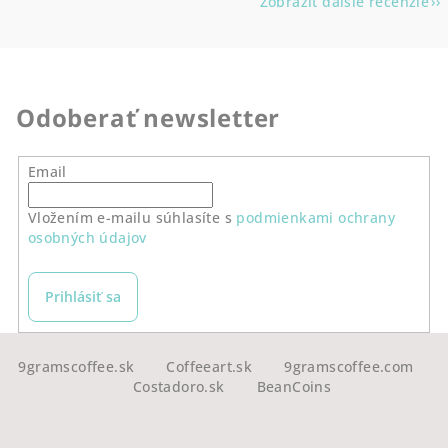
Zobraziť ďalšie recenzie
Odoberať newsletter
Email
Vložením e-mailu súhlasíte s
podmienkami ochrany
osobných údajov
Prihlásiť sa
Z
á
9gramscoffee.sk
Coffeeart.sk
9gramscoffee.com
Costadoro.sk
BeanCoins
p
ä