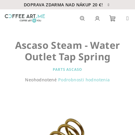
Prejsť
DOPRAVA ZDARMA NAD NÁKUP 20 €!
na
obsah
Nákupn
Hľadať
Prihlásenie
Ascaso Steam - Water
košík
Outlet Tap Spring
PARTS ASCASO
Priemerné
Neohodnotené
Podrobnosti hodnotenia
hodnotenie
produktu
je
0,0
z
5
hviezdičiek.