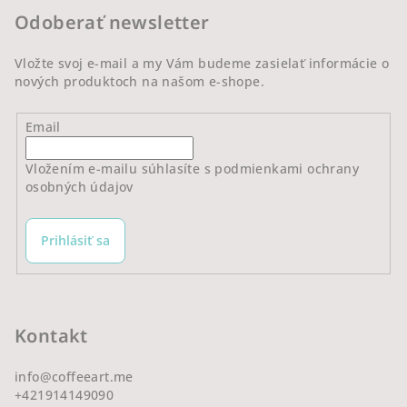
t
Odoberať newsletter
i
e
Vložte svoj e-mail a my Vám budeme zasielať informácie o
nových produktoch na našom e-shope.
Email
Vložením e-mailu súhlasíte s
podmienkami ochrany
osobných údajov
Prihlásiť sa
Kontakt
info
@
coffeeart.me
+421914149090