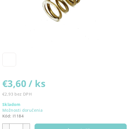
€3,60
/ ks
€2,93 bez DPH
Jednotková
Skladom
cena:
Možnosti doručenia
Kód:
I1184