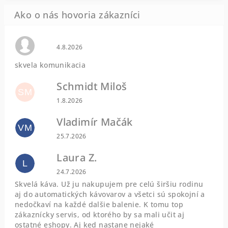
Hodnotenie obchodu je 0 z 5 hviezdičiek.
4.8.2026
skvela komunikacia
Schmidt Miloš
SM
Hodnotenie obchodu je 5 z 5 hviezdičiek.
1.8.2026
Vladimír Mačák
VM
Hodnotenie obchodu je 5 z 5 hviezdičiek.
25.7.2026
Laura Z.
L
Hodnotenie obchodu je 5 z 5 hviezdičiek.
24.7.2026
Skvelá káva. Už ju nakupujem pre celú širšiu rodinu
aj do automatických kávovarov a všetci sú spokojní a
nedočkaví na každé dalšie balenie. K tomu top
zákaznícky servis, od ktorého by sa mali učit aj
ostatné eshopy. Aj ked nastane nejaké