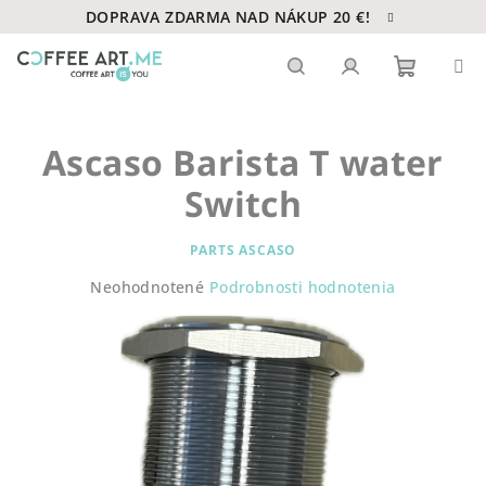
Prejsť
DOPRAVA ZDARMA NAD NÁKUP 20 €!
na
obsah
Nákupn
Hľadať
Prihlásenie
Ascaso Barista T water
košík
Switch
PARTS ASCASO
Priemerné
Neohodnotené
Podrobnosti hodnotenia
hodnotenie
produktu
je
0,0
z
5
hviezdičiek.