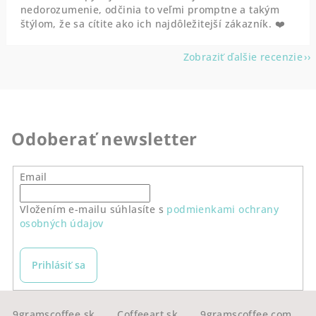
nedorozumenie, odčinia to veľmi promptne a takým
štýlom, že sa cítite ako ich najdôležitejší zákazník. ❤️
Zobraziť ďalšie recenzie
Odoberať newsletter
Email
Vložením e-mailu súhlasíte s
podmienkami ochrany
osobných údajov
Prihlásiť sa
Z
9gramscoffee.sk
Coffeeart.sk
9gramscoffee.com