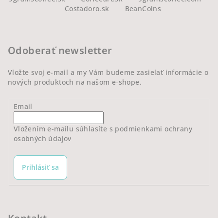
á
Costadoro.sk
BeanCoins
p
ä
t
Odoberať newsletter
i
e
Vložte svoj e-mail a my Vám budeme zasielať informácie o
nových produktoch na našom e-shope.
Email
Vložením e-mailu súhlasíte s
podmienkami ochrany
osobných údajov
Prihlásiť sa