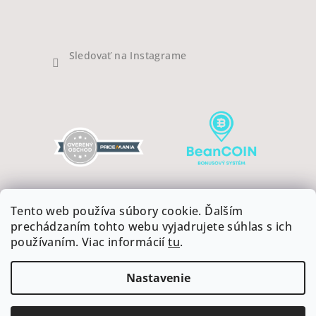
Sledovať na Instagrame
Tento web používa súbory cookie. Ďalším
prechádzaním tohto webu vyjadrujete súhlas s ich
používaním. Viac informácií
tu
.
Copyright 2026
COFFEEART
. Všetky práva vyhradené.
Upraviť nastavenie cookies
Nastavenie
Vytvoril Shoptet