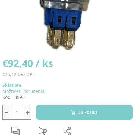
€92,40
/ ks
€75,12 bez DPH
Jednotková
Skladom
cena:
Možnosti doručenia
Kód:
I3593
−
+
Do košíka