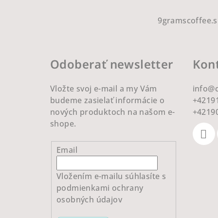
Z
á
9gramscoffee.s
p
ä
Odoberať newsletter
Kon
t
Vložte svoj e-mail a my Vám
info
@
i
budeme zasielať informácie o
+4219
e
nových produktoch na našom e-
+4219
shope.
Email
Vložením e-mailu súhlasíte s
podmienkami ochrany
osobných údajov