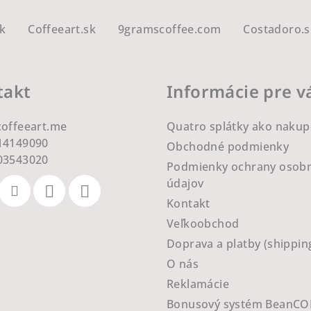
k
Coffeeart.sk
9gramscoffee.com
Costadoro.s
takt
Informácie pre v
coffeeart.me
Quatro splátky ako nakup
14149090
Obchodné podmienky
03543020
Podmienky ochrany osob
údajov
Kontakt
Veľkoobchod
Doprava a platby (shippin
O nás
Reklamácie
Bonusový systém BeanCO