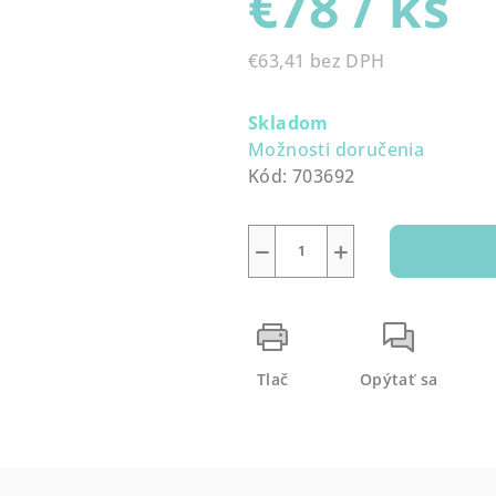
€78
/ ks
0,0
z
€63,41 bez DPH
5
Jednotková
hviezdičiek.
cena:
Skladom
Možnosti doručenia
Kód:
703692
−
+
Tlač
Opýtať sa