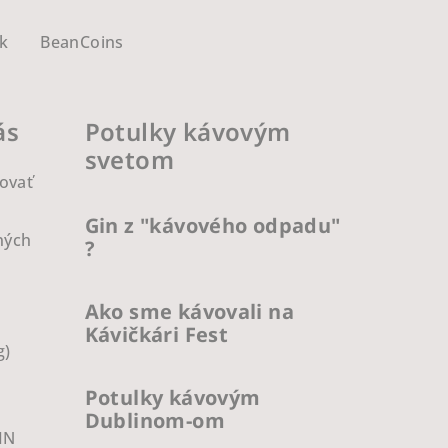
k
BeanCoins
ás
Potulky kávovým
svetom
ovať
Gin z "kávového odpadu"
ných
?
Ako sme kávovali na
Kávičkári Fest
g)
Potulky kávovým
Dublinom-om
IN