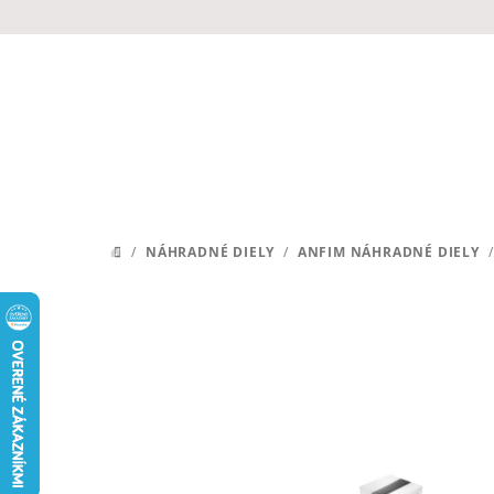
Prejsť
na
obsah
/
NÁHRADNÉ DIELY
/
ANFIM NÁHRADNÉ DIELY
/
DOMOV