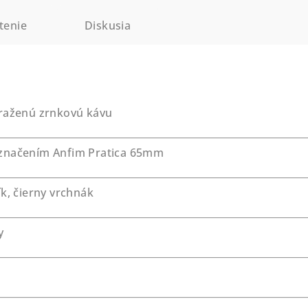
tenie
Diskusia
praženú zrnkovú kávu
označením Anfim Pratica 65mm
k, čierny vrchnák
y