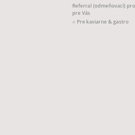
Referral (odmeňovací) pr
pre Vás
○ Pre kaviarne & gastro