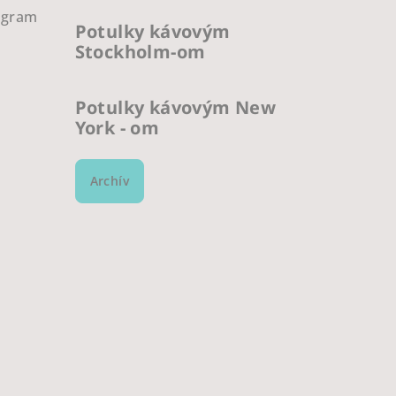
ogram
Potulky kávovým
Stockholm-om
Potulky kávovým New
York - om
Archív