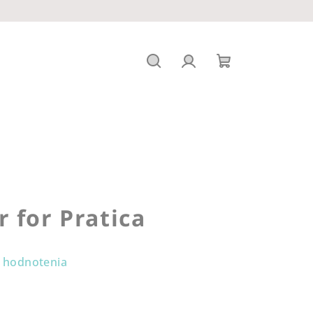
Hľadať
Prihlásenie
Nákupný
košík
 for Pratica
 hodnotenia