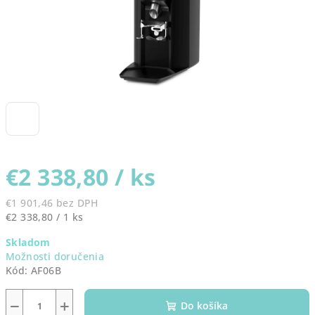
€2 338,80
/ ks
€1 901,46 bez DPH
Jednotková
€2 338,80 / 1 ks
cena:
Skladom
Možnosti doručenia
Kód:
AF06B
−
+
Do košíka