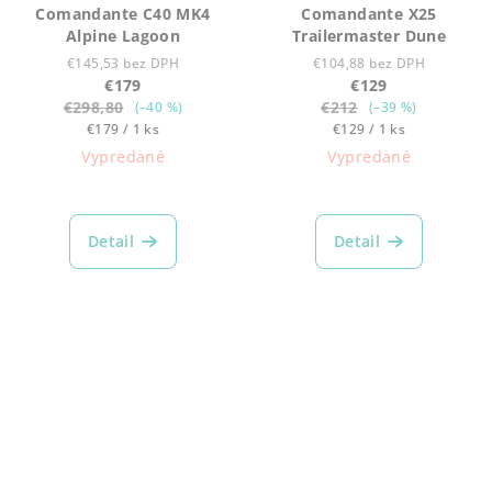
Comandante C40 MK4
Comandante X25
Alpine Lagoon
Trailermaster Dune
€145,53 bez DPH
€104,88 bez DPH
€179
€129
€298,80
€212
(–40 %)
(–39 %)
Jednotková
Jednotková
€179 / 1 ks
€129 / 1 ks
cena:
cena:
Vypredané
Vypredané
Detail
Detail