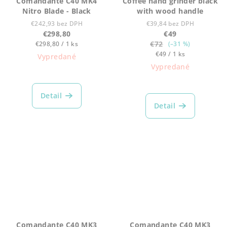
Comandante C40 MK4
Coffee hand grinder black
Nitro Blade - Black
with wood handle
€242,93 bez DPH
€39,84 bez DPH
€298,80
€49
Jednotková
€72
€298,80 / 1 ks
(–31 %)
cena:
Jednotková
€49 / 1 ks
Vypredané
cena:
Vypredané
Detail
Detail
Comandante C40 MK3
Comandante C40 MK3