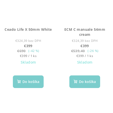
Ceado Life X 50mm White
ECM C manuale 54mm
cream
€324,39 bez DPH
€324,39 bez DPH
€399
€399
€690
€539,40
(–42 %)
(–26 %)
Jednotková
Jednotková
€399 / 1 ks
€399 / 1 ks
cena:
cena:
Skladom
Skladom
Do košíka
Do košíka