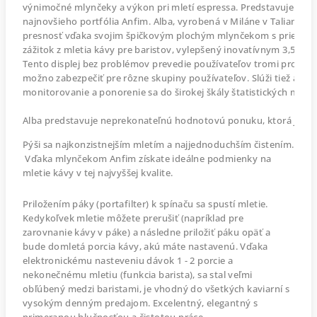
výnimočné mlynčeky a výkon pri mletí espressa. Predstavujeme ú
najnovšieho portfólia Anfim. Alba, vyrobená v Miláne v Taliansku,
presnosť vďaka svojim špičkovým plochým mlynčekom s priemero
zážitok z mletia kávy pre baristov, vylepšený inovatívnym 3,5-p
Tento displej bez problémov prevedie používateľov tromi progra
možno zabezpečiť pre rôzne skupiny používateľov. Slúži tiež ako 
monitorovanie a ponorenie sa do širokej škály štatistických metrí
Alba predstavuje neprekonateľnú hodnotovú ponuku, ktorá ju odli
Pýši sa najkonzistnejším mletím a najjednoduchším čistením.
Vďaka mlynčekom Anfim získate ideálne podmienky na
mletie kávy v tej najvyššej kvalite.
Priložením páky (portafilter) k spínaču sa spustí mletie.
Kedykoľvek mletie môžete prerušiť (napríklad pre
zarovnanie kávy v páke) a následne priložiť páku opäť a
bude domletá porcia kávy, akú máte nastavenú. Vďaka
elektronickému nasteveniu dávok 1 - 2 porcie a
nekonečnému mletiu (funkcia barista), sa stal veľmi
obľúbený medzi baristami, je vhodný do všetkých kaviarní s
vysokým denným predajom. Excelentný, elegantný s