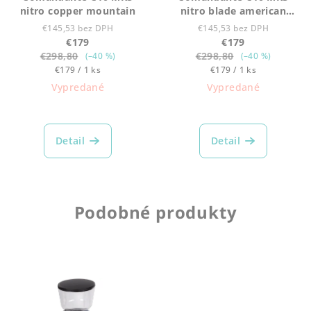
nitro copper mountain
nitro blade american
cherry
€145,53 bez DPH
€145,53 bez DPH
€179
€179
€298,80
€298,80
(–40 %)
(–40 %)
Jednotková
Jednotková
€179 / 1 ks
€179 / 1 ks
cena:
cena:
Vypredané
Vypredané
Detail
Detail
Podobné produkty