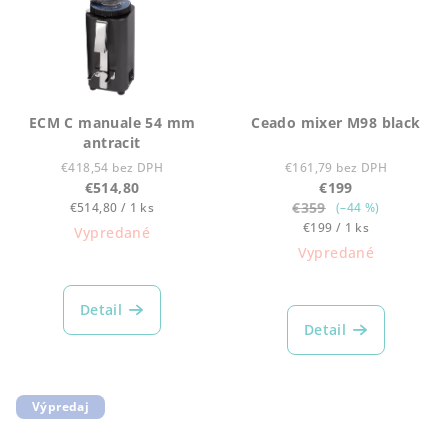
ECM C manuale 54 mm
Ceado mixer M98 black
antracit
€418,54 bez DPH
€161,79 bez DPH
€514,80
€199
Jednotková
€359
€514,80 / 1 ks
(–44 %)
cena:
Jednotková
€199 / 1 ks
Vypredané
cena:
Vypredané
Detail
Detail
Výpredaj