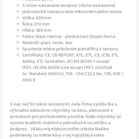
3 rôzne nastavenie receptov (rôzne nastavenia)
Jednoduché nastavovanie mikrometrického mletia
Výška: 620 mm
Šírka: 210 mm
Hĺbka: 386 mm
Farba: black (čierna) - predná časť (black) čierna
Materiál: plast, nerez, kov
Spustenie mletia priložením portafiltra k senzoru
Certifikáty: CE, CB REPORT, KTC, ETL, CE, (CB), ETL
Safety, ETL Sanitation, EC/EN 60335-1 except
IPX1, IEC/EN 60335-2-64 except IPX1, Certified
to: Standard ANSI/UL 763 - CSA C22.2 No. 195, NSF /
ANSI 8
S viac než 50 rokov skúseností, naša firma vyrába iba a
výhradne exkluzívne mlynčeky na kávu, plánované a
postavené pre profesionálne použitie. Naše mlynčeky sú
vysoko kvalitné, stabilné a jednoduché na údržbu a
podporu. Vďaka mlynčekom Anfim získate ideálne
podmienky na mletie kávy v tej najvyššej kvalite.