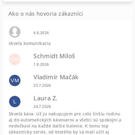
Hodnotenie obchodu je 0 z 5 hviezdičiek.
4.8.2026
skvela komunikacia
Schmidt Miloš
SM
Hodnotenie obchodu je 5 z 5 hviezdičiek.
1.8.2026
Vladimír Mačák
VM
Hodnotenie obchodu je 5 z 5 hviezdičiek.
25.7.2026
Laura Z.
L
Hodnotenie obchodu je 5 z 5 hviezdičiek.
24.7.2026
Skvelá káva. Už ju nakupujem pre celú širšiu rodinu
aj do automatických kávovarov a všetci sú spokojní a
nedočkaví na každé dalšie balenie. K tomu top
zákaznícky servis, od ktorého by sa mali učit aj