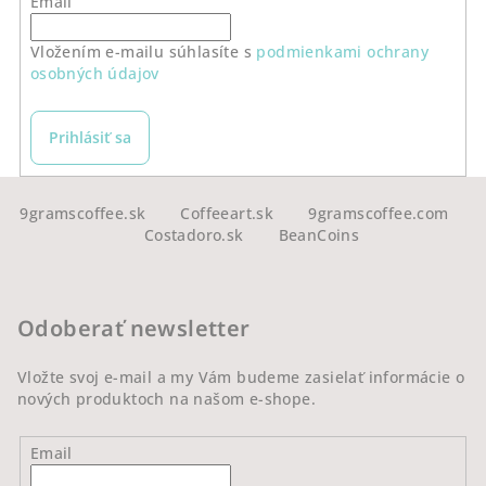
Email
Vložením e-mailu súhlasíte s
podmienkami ochrany
osobných údajov
Prihlásiť sa
Z
á
9gramscoffee.sk
Coffeeart.sk
9gramscoffee.com
Costadoro.sk
BeanCoins
p
ä
t
Odoberať newsletter
i
e
Vložte svoj e-mail a my Vám budeme zasielať informácie o
nových produktoch na našom e-shope.
Email