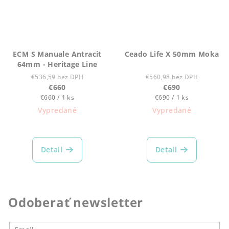
ECM S Manuale Antracit
Ceado Life X 50mm Moka
64mm - Heritage Line
€536,59 bez DPH
€560,98 bez DPH
€660
€690
Jednotková
Jednotková
€660 / 1 ks
€690 / 1 ks
cena:
cena:
Vypredané
Vypredané
Detail
Detail
Odoberať newsletter