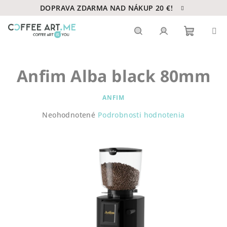
Prejsť
DOPRAVA ZDARMA NAD NÁKUP 20 €!
na
obsah
Nákupn
Hľadať
Prihlásenie
Anfim Alba black 80mm
košík
ANFIM
Priemerné
Neohodnotené
Podrobnosti hodnotenia
hodnotenie
produktu
je
0,0
z
5
hviezdičiek.