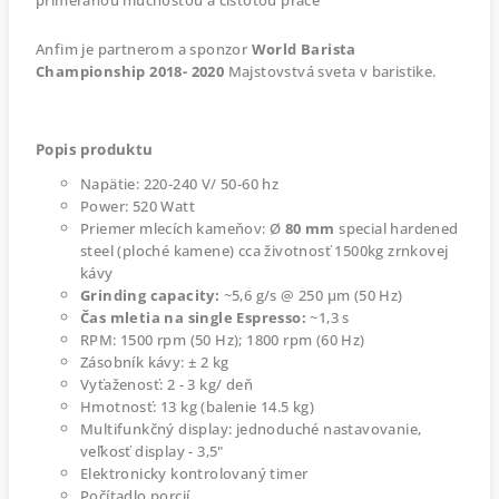
primeranou hlučnosťou a čistotou práce
Anfim je partnerom a sponzor
World Barista
Championship 2018- 2020
Majstovstvá sveta v baristike.
Popis produktu
Napätie: 220-240 V/ 50-60 hz
Power: 520 Watt
Priemer mlecích kameňov: Ø
80 mm
special hardened
steel (ploché kamene) cca životnosť 1500kg zrnkovej
kávy
Grinding capacity:
~5,6 g/s @ 250 μm (50 Hz)
Čas mletia na single Espresso:
~1,3 s
RPM: 1500 rpm (50 Hz); 1800 rpm (60 Hz)
Zásobník kávy: ± 2 kg
Vyťaženosť: 2 - 3 kg/ deň
Hmotnosť: 13 kg (balenie 14.5 kg)
Multifunkčný display: jednoduché nastavovanie,
veľkosť display - 3,5"
Elektronicky kontrolovaný timer
Počítadlo porcií