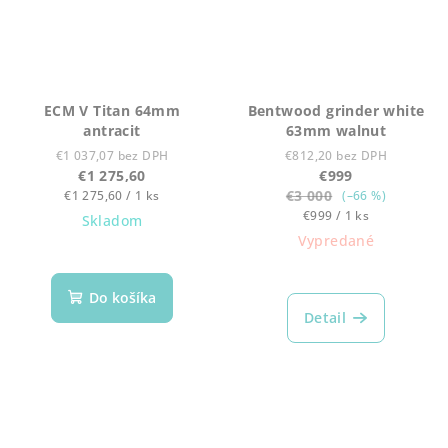
ECM V Titan 64mm
Bentwood grinder white
antracit
63mm walnut
€1 037,07 bez DPH
€812,20 bez DPH
€1 275,60
€999
Jednotková
€3 000
€1 275,60 / 1 ks
(–66 %)
cena:
Jednotková
€999 / 1 ks
Skladom
cena:
Vypredané
Do košíka
Detail