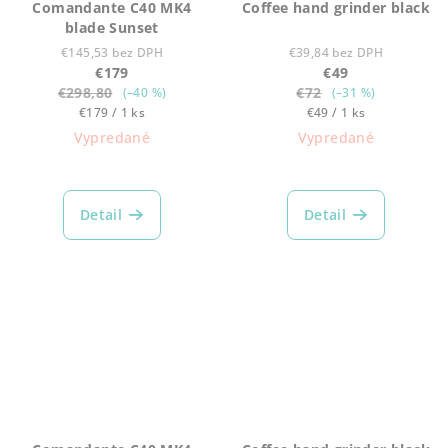
Comandante C40 MK4
Coffee hand grinder black
blade Sunset
€145,53 bez DPH
€39,84 bez DPH
€179
€49
€298,80
€72
(–40 %)
(–31 %)
Jednotková
Jednotková
€179 / 1 ks
€49 / 1 ks
cena:
cena:
Vypredané
Vypredané
Detail
Detail