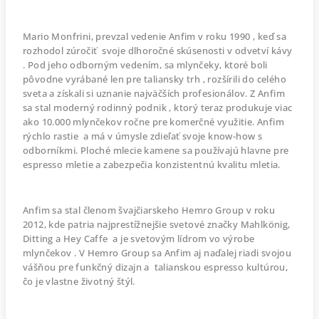
Mario Monfrini, prevzal vedenie Anfim v roku 1990 , keď sa
rozhodol zúročiť svoje dlhoročné skúsenosti v odvetví kávy
. Pod jeho odborným vedením, sa mlynčeky, ktoré boli
pôvodne vyrábané len pre taliansky trh , rozšírili do celého
sveta a získali si uznanie najväčších profesionálov. Z Anfim
sa stal moderný rodinný podnik , ktorý teraz produkuje viac
ako 10.000 mlynčekov ročne pre komerčné využitie. Anfim
rýchlo rastie a má v úmysle zdieľať svoje know-how s
odborníkmi. Ploché mlecie kamene sa používajú hlavne pre
espresso mletie a zabezpečia konzistentnú kvalitu mletia.
Anfim sa stal členom švajčiarskeho Hemro Group v roku
2012, kde patria najprestížnejšie svetové značky Mahlkönig,
Ditting a Hey Caffe a je svetovým lídrom vo výrobe
mlynčekov . V Hemro Group sa Anfim aj naďalej riadi svojou
vášňou pre funkčný dizajn a talianskou espresso kultúrou,
čo je vlastne životný štýl.