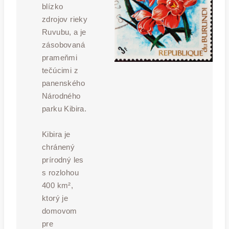
blízko
zdrojov rieky
Ruvubu, a je
zásobovaná
prameňmi
tečúcimi z
panenského
Národného
parku Kibira.
Kibira je
chránený
prírodný les
s rozlohou
400 km²,
ktorý je
domovom
pre