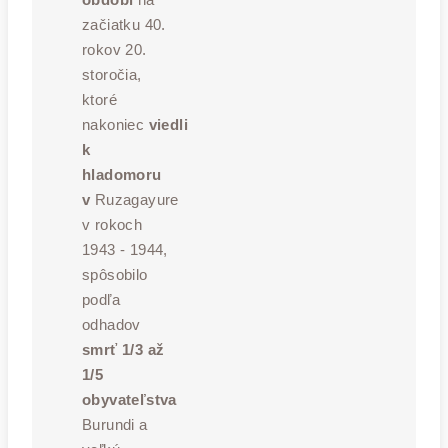
začiatku 40.
rokov 20.
storočia,
ktoré
nakoniec
viedli
k
hladomoru
v
Ruzagayure
v rokoch
1943 - 1944,
spôsobilo
podľa
odhadov
smrť 1/3 až
1/5
obyvateľstva
Burundi a