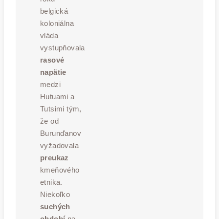
belgická
koloniálna
vláda
vystupňovala
rasové
napätie
medzi
Hutuami a
Tutsimi tým,
že od
Burunďanov
vyžadovala
preukaz
kmeňového
etnika.
Niekoľko
suchých
období
na