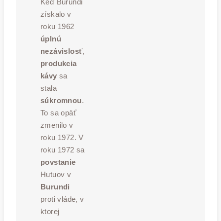
Keď Burundi
získalo v
roku 1962
úplnú
nezávislosť
,
produkcia
kávy
sa
stala
súkromnou
.
To sa opäť
zmenilo v
roku 1972. V
roku 1972 sa
povstanie
Hutuov v
Burundi
proti vláde, v
ktorej