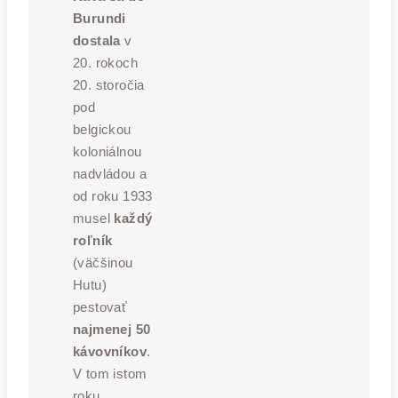
Burundi
dostala
v
20. rokoch
20. storočia
pod
belgickou
koloniálnou
nadvládou a
od roku 1933
musel
každý
roľník
(väčšinou
Hutu)
pestovať
najmenej 50
kávovníkov
.
V tom istom
roku