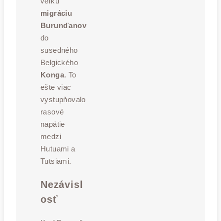
veľkú
migráciu
Burunďanov
do
susedného
Belgického
Konga
. To
ešte viac
vystupňovalo
rasové
napätie
medzi
Hutuami a
Tutsiami.
Nezávisl
osť