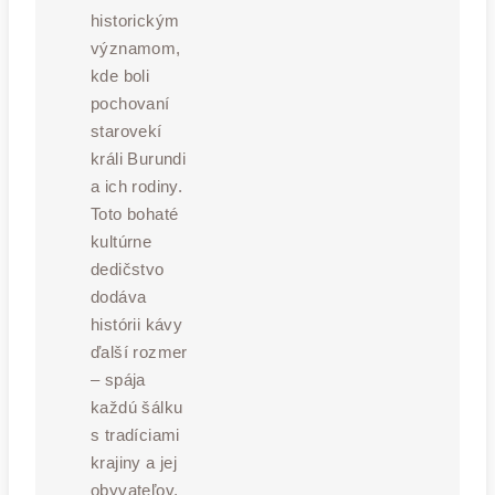
historickým
významom,
kde boli
pochovaní
starovekí
králi Burundi
a ich rodiny.
Toto bohaté
kultúrne
dedičstvo
dodáva
histórii kávy
ďalší rozmer
– spája
každú šálku
s tradíciami
krajiny a jej
obyvateľov.