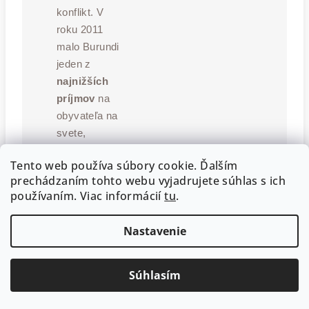
konflikt. V
roku 2011
malo Burundi
jeden z
najnižších
príjmov
na
obyvateľa na
svete,
pričom 90 %
Tento web používa súbory cookie. Ďalším
obyvateľ
prechádzaním tohto webu vyjadrujete súhlas s ich
stva bolo
používaním. Viac informácií
tu
.
odkázaných
na kávu ako
Nastavenie
zdroj obživy.
Vývoz
kávy
Súhlasím
a čaju
tvorí
spolu