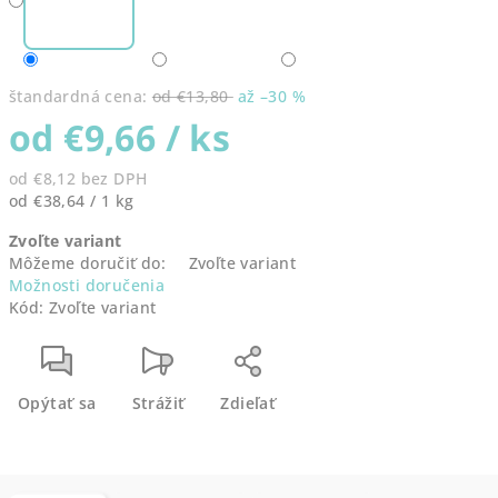
štandardná cena:
od €13,80
až –30 %
od
€9,66
/ ks
od
€8,12
bez DPH
Jednotková
od €38,64 / 1 kg
cena:
Zvoľte variant
Môžeme doručiť do:
Zvoľte variant
Možnosti doručenia
Kód:
Zvoľte variant
Opýtať sa
Strážiť
Zdieľať