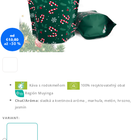
od
€13,80
až –30 %
Káva s rodokmeňom
100% recyklovateľný obal
Región Muyinga
Chuť/Aróma:
sladká a kvetinová aróma , marhuľa, melón, hrozno,
jasmín
VARIANT: