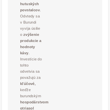
hutuských
povstalcov
.
Odvtedy sa
v Burundi
vyvíja úsilie
o
zvýšenie
produkcie a
hodnoty
kávy
.
Investície do
tohto
odvetvia sa
považujú za
kľúčové,
keďže
burundským
hospodárstvom
otriasol