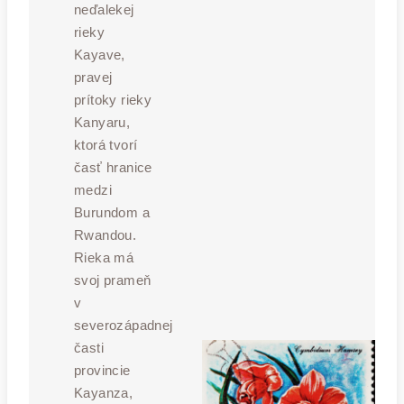
neďalekej
rieky
Kayave,
pravej
prítoky rieky
Kanyaru,
ktorá tvorí
časť hranice
medzi
Burundom a
Rwandou.
Rieka má
svoj prameň
v
severozápadnej
časti
provincie
Kayanza,