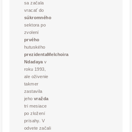
sa začala
vracať do
súkromného
sektora po
zvolení
prvého
hutuského
prezidenta
Melchoira
Ndadaya
v
roku 1993,
ale oživenie
takmer
zastavila
jeho
vražda
tri mesiace
po zložení
prísahy. V
odvete začali