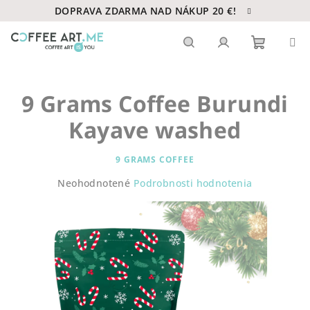
Prejsť
DOPRAVA ZDARMA NAD NÁKUP 20 €!
na
obsah
Nákupn
Hľadať
Prihlásenie
9 Grams Coffee Burundi
košík
Kayave washed
9 GRAMS COFFEE
Priemerné
Neohodnotené
Podrobnosti hodnotenia
hodnotenie
produktu
je
0,0
z
5
hviezdičiek.