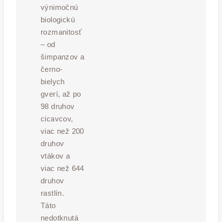
výnimočnú
biologickú
rozmanitosť
– od
šimpanzov a
černo-
bielych
gverí, až po
98 druhov
cicavcov,
viac než 200
druhov
vtákov a
viac než 644
druhov
rastlín.
Táto
nedotknutá