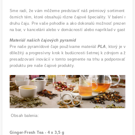
Sme radi, že vám môžeme predstaviť náš prémiový sortiment čajo
ôsmich tém, ktoré obsahujú rôzne čajové špeciality. V balení nájde
druhu čaju. Pre vaše pohodlie a ako dokonalú možnosť prezentácie 
na bar, v kancelárii alebo v domácností alebo napríklad v gastronóm
Materiál našich čajových pyramíd
Pre naše pyramídové čaje používame materiál 
PLA
, ktorý je vyro
dôležitý a progresívny krok k budúcnosti šetrnej k zdrojom a živo
presadzovaní inovácií v tomto segmente na trhu a podporovať ich 
produktu pre naše čajové produkty.
 Obsah balenia:
Ginger-Fresh Tea - 4 x 3,5 g