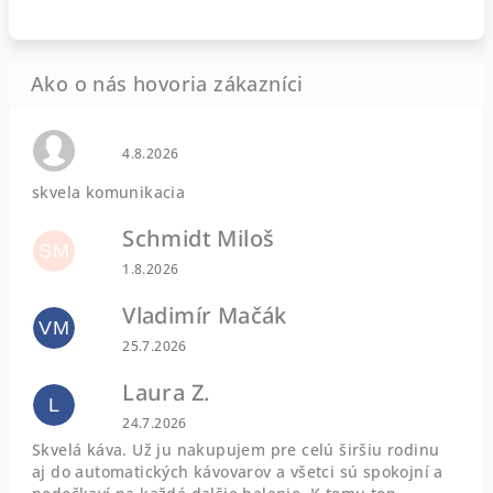
Hodnotenie obchodu je 0 z 5 hviezdičiek.
4.8.2026
skvela komunikacia
Schmidt Miloš
SM
Hodnotenie obchodu je 5 z 5 hviezdičiek.
1.8.2026
Vladimír Mačák
VM
Hodnotenie obchodu je 5 z 5 hviezdičiek.
25.7.2026
Laura Z.
L
Hodnotenie obchodu je 5 z 5 hviezdičiek.
24.7.2026
Skvelá káva. Už ju nakupujem pre celú širšiu rodinu
aj do automatických kávovarov a všetci sú spokojní a