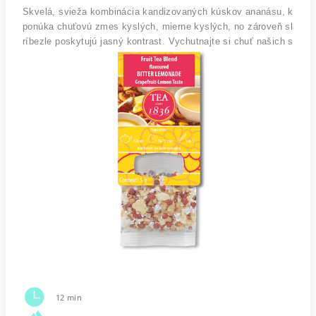
Skvelá, svieža kombinácia kandizovaných kúskov ananásu, kyslých 
ponúka chuťovú zmes kyslých, mierne kyslých, no zároveň sladkýc
ríbezle poskytujú jasný kontrast. Vychutnajte si chuť našich sofis
12 min