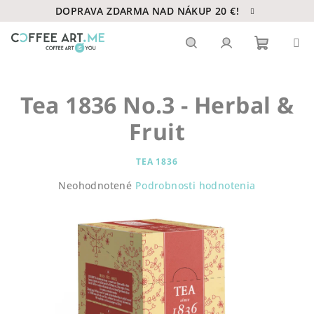
Prejsť
DOPRAVA ZDARMA NAD NÁKUP 20 €!
na
obsah
Nákupn
Hľadať
Prihlásenie
Tea 1836 No.3 - Herbal &
košík
Fruit
TEA 1836
Priemerné
Neohodnotené
Podrobnosti hodnotenia
hodnotenie
produktu
je
0,0
z
5
hviezdičiek.