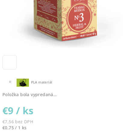
PLA materiál
Položka bola vypredaná…
€9
/ ks
€7,56 bez DPH
Jednotková
€0,75 / 1 ks
cena: