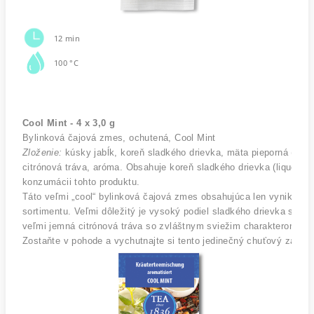
12 min
100 °C
Cool Mint - 4 x 3,0 g
Bylinková čajová zmes, ochutená, Cool Mint 
Zloženie:
 kúsky jabĺk, koreň sladkého drievka, mäta pieporná (10%)
citrónová tráva, aróma. Obsahuje koreň sladkého drievka (liquoric
konzumácii tohto produktu. 
Táto veľmi „cool“ bylinková čajová zmes obsahujúca len vynikajúce
sortimentu. Veľmi dôležitý je vysoký podiel sladkého drievka s je
veľmi jemná citrónová tráva so zvláštnym sviežim charakterom a v
Zostaňte v pohode a vychutnajte si tento jedinečný chuťový zážitok