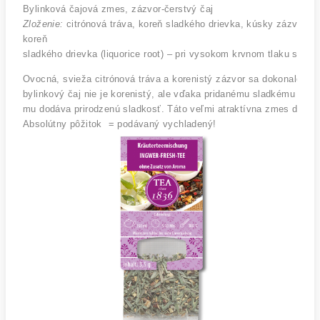
Zloženie:
 citrónová tráva, koreň sladkého drievka, kúsky zázvoru (
koreň 
sladkého drievka (liquorice root) – pri vysokom krvnom tlaku sa t
Ovocná, svieža citrónová tráva a korenistý zázvor sa dokonale hodi
bylinkový čaj nie je korenistý, ale vďaka pridanému sladkému driev
mu dodáva 
prirodzenú sladkosť. Táto veľmi atraktívna zmes dokon
Absolútny pôžitok  = podávaný vychladený!