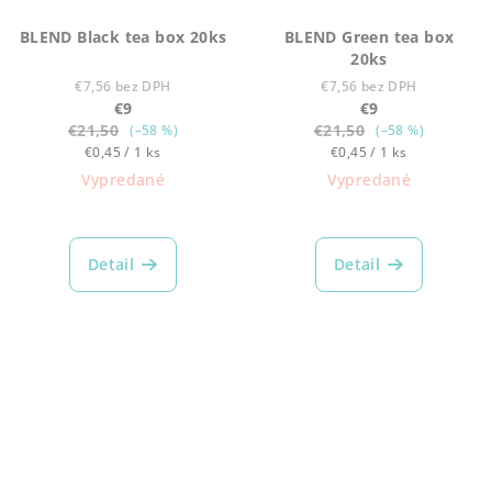
BLEND Black tea box 20ks
BLEND Green tea box
20ks
€7,56 bez DPH
€7,56 bez DPH
€9
€9
€21,50
€21,50
(–58 %)
(–58 %)
Jednotková
Jednotková
€0,45 / 1 ks
€0,45 / 1 ks
cena:
cena:
Vypredané
Vypredané
Detail
Detail