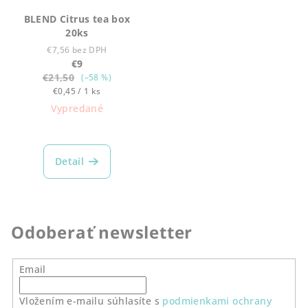
BLEND Citrus tea box
20ks
€7,56 bez DPH
€9
€21,50
(–58 %)
Jednotková
€0,45 / 1 ks
cena:
Vypredané
Detail
Odoberať newsletter
Email
Vložením e-mailu súhlasíte s
podmienkami ochrany