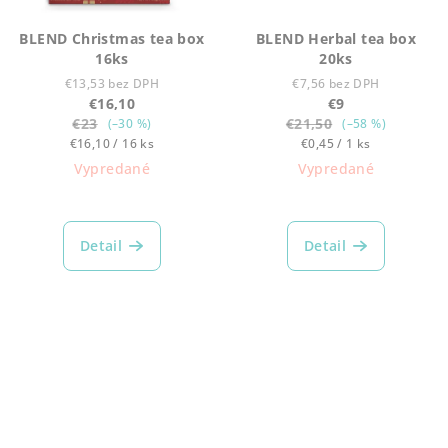
BLEND Christmas tea box
BLEND Herbal tea box
16ks
20ks
€13,53 bez DPH
€7,56 bez DPH
€16,10
€9
€23
€21,50
(–30 %)
(–58 %)
Jednotková
Jednotková
€16,10 / 16 ks
€0,45 / 1 ks
cena:
cena:
Vypredané
Vypredané
Detail
Detail