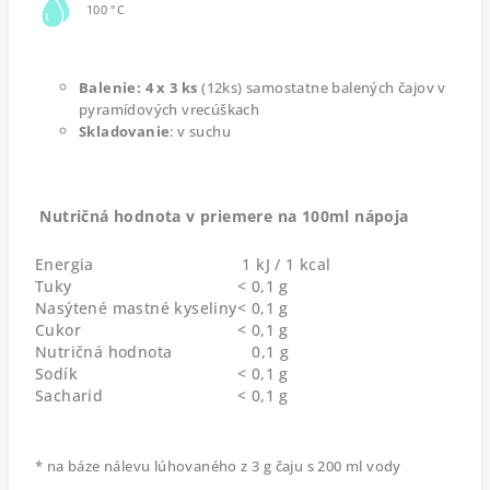
100 °C
Balenie: 4 x 3 ks
(12ks) samostatne balených čajov v
pyramídových vrecúškach
Skladovanie
: v suchu
Nutričná hodnota v priemere na 100ml nápoja
Energia
1 kJ / 1 kcal
Tuky
< 0,1 g
Nasýtené mastné kyseliny
< 0,1 g
Cukor
< 0,1 g
Nutričná hodnota
0,1 g
Sodík
< 0,1 g
Sacharid
< 0,1 g
* na báze nálevu lúhovaného z 3 g čaju s 200 ml vody