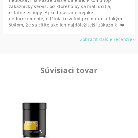
nedočkaví na každé dalšie balenie. K tomu top
zákaznícky servis, od ktorého by sa mali učit aj
ostatné eshopy. Aj ked nastane nejaké
nedorozumenie, odčinia to veľmi promptne a takým
štýlom, že sa cítite ako ich najdôležitejší zákazník. ❤️
Zobraziť ďalšie recenzie
Súvisiaci tovar