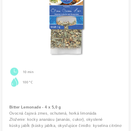
10 min
100 °C
Bitter Lemonade - 4 x 5,0 g
Ovocná čajová zmes, ochutená, horká limonáda 
Zloženie:
 kocky ananásu (ananás, cukor), okyslené 
kúsky jabĺk (kúsky jablka, okysľujúce činidlo: kyselina citrónová), 