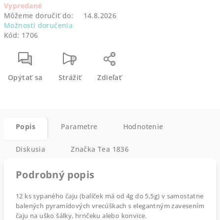
Vypredané
Môžeme doručiť do:
14.8.2026
Možnosti doručenia
Kód:
1706
Opýtať sa
Strážiť
Zdieľať
Popis
Parametre
Hodnotenie
Diskusia
Značka
Tea 1836
Podrobný popis
12 ks sypaného čaju (balíček má od 4g do 5,5g) v samostatne
balených pyramídových vrecúškach s elegantným zavesením
čaju na uško šálky, hrnčeku alebo konvice.