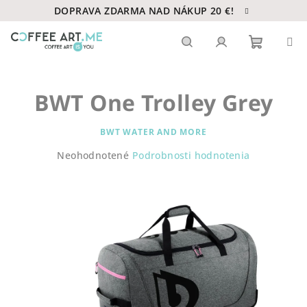
Prejsť
DOPRAVA ZDARMA NAD NÁKUP 20 €!
na
obsah
Nákupn
Hľadať
Prihlásenie
BWT One Trolley Grey
košík
BWT WATER AND MORE
Priemerné
Neohodnotené
Podrobnosti hodnotenia
hodnotenie
produktu
je
0,0
z
5
hviezdičiek.