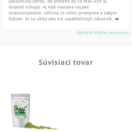
zákaznícky servis, od ktorého by sa mali učit aj
ostatné eshopy. Aj ked nastane nejaké
nedorozumenie, odčinia to veľmi promptne a takým
štýlom, že sa cítite ako ich najdôležitejší zákazník. ❤️
Zobraziť ďalšie recenzie
Súvisiaci tovar