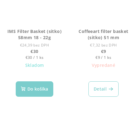
IMS Filter Basket (sitko)
Coffeeart filter basket
58mm 18 - 22g
(sitko) 51 mm
€24,39 bez DPH
€7,32 bez DPH
€30
€9
Jednotková
Jednotková
€30 / 1 ks
€9 / 1 ks
cena:
cena:
Skladom
Vypredané
Priemerné
Priemerné
hodnotenie
hodnotenie
produktu
produktu
Do košíka
Detail
je
je
5,0
2,0
z
z
5
5
hviezdičiek.
hviezdičiek.