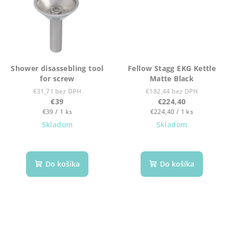
Shower disassebling tool
Fellow Stagg EKG Kettle
for screw
Matte Black
€31,71 bez DPH
€182,44 bez DPH
€39
€224,40
Jednotková
Jednotková
€39 / 1 ks
€224,40 / 1 ks
cena:
cena:
Skladom
Skladom
Do košíka
Do košíka