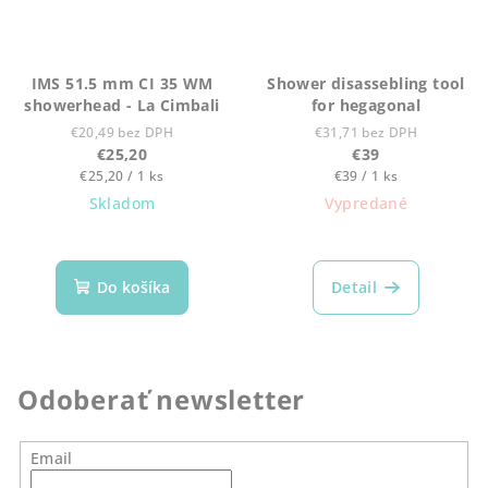
IMS 51.5 mm CI 35 WM
Shower disassebling tool
showerhead - La Cimbali
for hegagonal
€20,49 bez DPH
€31,71 bez DPH
€25,20
€39
Jednotková
Jednotková
€25,20 / 1 ks
€39 / 1 ks
cena:
cena:
Skladom
Vypredané
Do košíka
Detail
Odoberať newsletter
Email