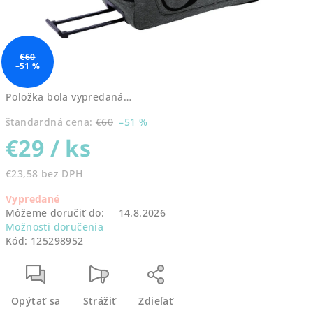
€60
–51 %
Položka bola vypredaná…
štandardná cena:
€60
–51 %
€29
/ ks
€23,58 bez DPH
Jednotková
Vypredané
cena:
Môžeme doručiť do:
14.8.2026
Možnosti doručenia
Kód:
125298952
Opýtať sa
Strážiť
Zdieľať