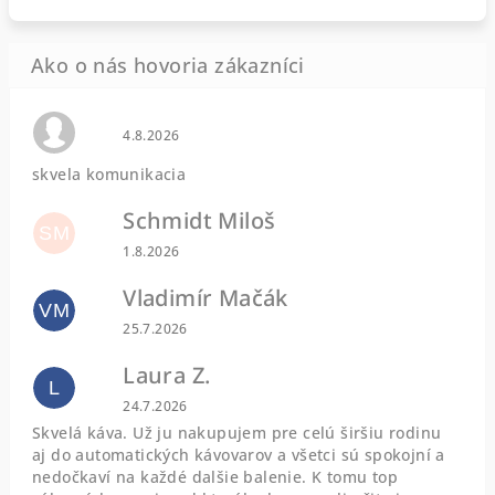
Hodnotenie obchodu je 0 z 5 hviezdičiek.
4.8.2026
skvela komunikacia
Schmidt Miloš
SM
Hodnotenie obchodu je 5 z 5 hviezdičiek.
1.8.2026
Vladimír Mačák
VM
Hodnotenie obchodu je 5 z 5 hviezdičiek.
25.7.2026
Laura Z.
L
Hodnotenie obchodu je 5 z 5 hviezdičiek.
24.7.2026
Skvelá káva. Už ju nakupujem pre celú širšiu rodinu
aj do automatických kávovarov a všetci sú spokojní a
nedočkaví na každé dalšie balenie. K tomu top