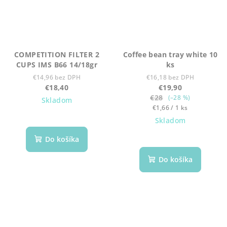
COMPETITION FILTER 2
Coffee bean tray white 10
CUPS IMS B66 14/18gr
ks
€14,96 bez DPH
€16,18 bez DPH
€18,40
€19,90
€28
(–28 %)
Skladom
Jednotková
€1,66 / 1 ks
cena:
Skladom
Do košíka
Do košíka