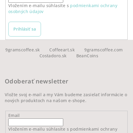
Vložením e-mailu súhlasíte s
podmienkami ochrany
osobných údajov
Prihlásiť sa
Z
á
9gramscoffee.sk
Coffeeart.sk
9gramscoffee.com
Costadoro.sk
BeanCoins
p
ä
t
Odoberať newsletter
i
e
Vložte svoj e-mail a my Vám budeme zasielať informácie o
nových produktoch na našom e-shope.
Email
Vložením e-mailu súhlasíte s
podmienkami ochrany