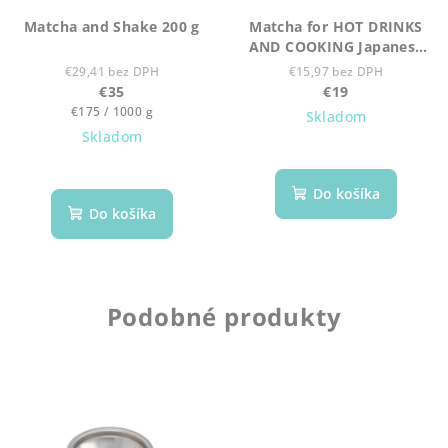
Matcha and Shake 200 g
Matcha for HOT DRINKS
AND COOKING Japanese
Organic-90 g
€29,41 bez DPH
€15,97 bez DPH
€35
€19
Jednotková
€175 / 1000 g
Skladom
cena:
Skladom
Do košíka
Do košíka
Podobné produkty