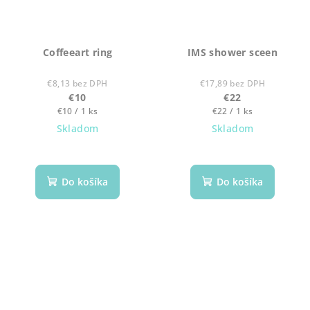
Coffeeart ring
IMS shower sceen
€8,13 bez DPH
€17,89 bez DPH
€10
€22
Jednotková
Jednotková
€10 / 1 ks
€22 / 1 ks
cena:
cena:
Skladom
Skladom
Do košíka
Do košíka