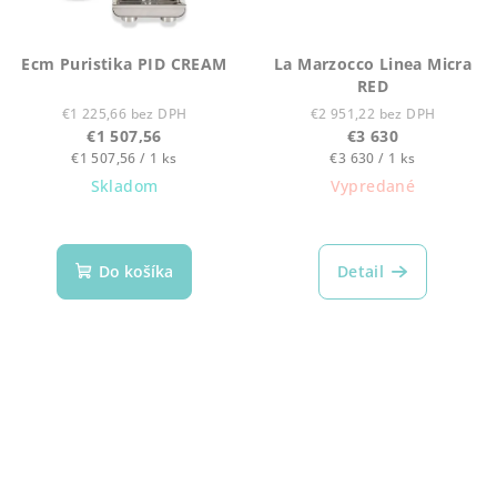
Ecm Puristika PID CREAM
La Marzocco Linea Micra
RED
€1 225,66 bez DPH
€2 951,22 bez DPH
€1 507,56
€3 630
Jednotková
Jednotková
€1 507,56 / 1 ks
€3 630 / 1 ks
cena:
cena:
Skladom
Vypredané
Do košíka
Detail