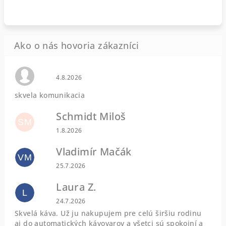
Hodnotenie obchodu je 0 z 5 hviezdičiek.
4.8.2026
skvela komunikacia
Schmidt Miloš
SM
Hodnotenie obchodu je 5 z 5 hviezdičiek.
1.8.2026
Vladimír Mačák
VM
Hodnotenie obchodu je 5 z 5 hviezdičiek.
25.7.2026
Laura Z.
L
Hodnotenie obchodu je 5 z 5 hviezdičiek.
24.7.2026
Skvelá káva. Už ju nakupujem pre celú širšiu rodinu
aj do automatických kávovarov a všetci sú spokojní a