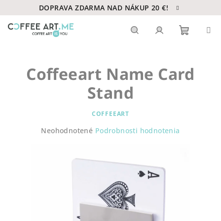
Prejsť
DOPRAVA ZDARMA NAD NÁKUP 20 €!
na
obsah
Nákupn
Hľadať
Prihlásenie
Coffeeart Name Card
košík
Stand
COFFEEART
Priemerné
Neohodnotené
Podrobnosti hodnotenia
hodnotenie
produktu
je
0,0
z
5
hviezdičiek.