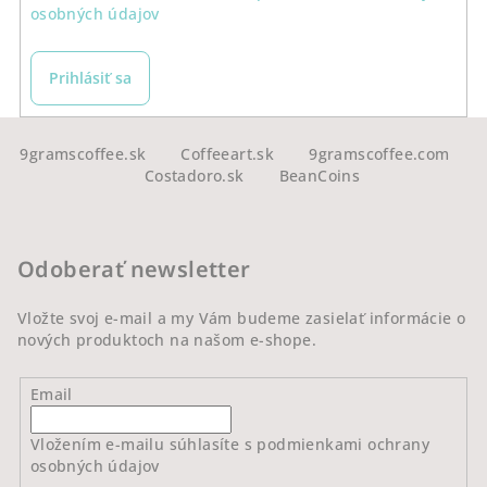
osobných údajov
Prihlásiť sa
Z
á
9gramscoffee.sk
Coffeeart.sk
9gramscoffee.com
Costadoro.sk
BeanCoins
p
ä
t
Odoberať newsletter
i
e
Vložte svoj e-mail a my Vám budeme zasielať informácie o
nových produktoch na našom e-shope.
Email
Vložením e-mailu súhlasíte s
podmienkami ochrany
osobných údajov