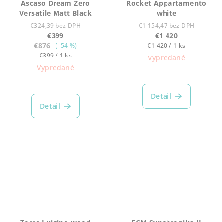
Ascaso Dream Zero
Rocket Appartamento
Versatile Matt Black
white
€324,39 bez DPH
€1 154,47 bez DPH
€399
€1 420
€876
Jednotková
(–54 %)
€1 420 / 1 ks
Jednotková
cena:
€399 / 1 ks
Vypredané
cena:
Vypredané
Detail
Detail