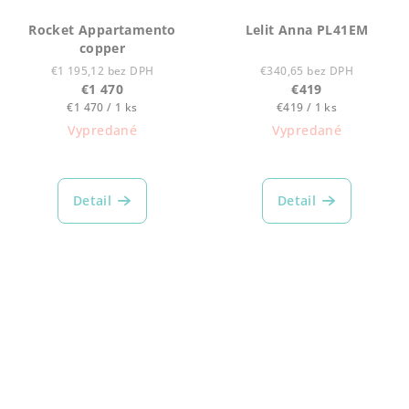
Rocket Appartamento
Lelit Anna PL41EM
copper
€1 195,12 bez DPH
€340,65 bez DPH
€1 470
€419
Jednotková
Jednotková
€1 470 / 1 ks
€419 / 1 ks
cena:
cena:
Vypredané
Vypredané
Priemerné
hodnotenie
produktu
Detail
Detail
je
5,0
z
5
hviezdičiek.