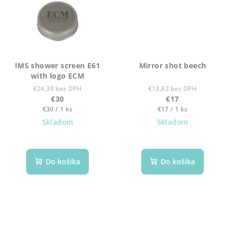
IMS shower screen E61
Mirror shot beech
with logo ECM
€24,39 bez DPH
€13,82 bez DPH
€30
€17
Jednotková
Jednotková
€30 / 1 ks
€17 / 1 ks
cena:
cena:
Skladom
Skladom
Do košíka
Do košíka