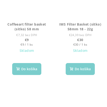
Coffeeart filter basket
IMS Filter Basket (sitko)
(sitko) 58 mm
58mm 18 - 22g
€7,32 bez DPH
€24,39 bez DPH
€9
€30
Jednotková
Jednotková
€9 / 1 ks
€30 / 1 ks
cena:
cena:
Skladom
Skladom
Priemerné
hodnotenie
produktu
Do košíka
Do košíka
je
5,0
z
5
hviezdičiek.