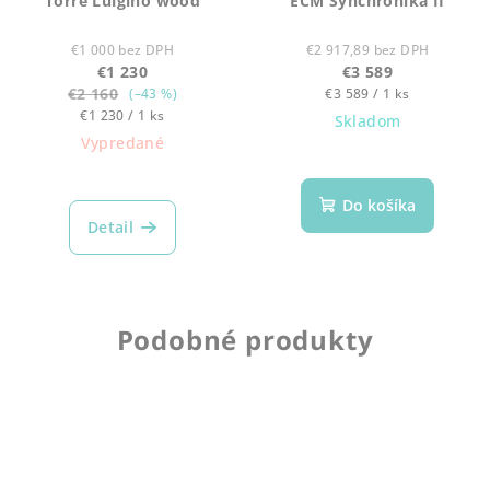
Torre Luigino wood
ECM Synchronika II
€1 000 bez DPH
€2 917,89 bez DPH
€1 230
€3 589
€2 160
Jednotková
(–43 %)
€3 589 / 1 ks
Jednotková
cena:
€1 230 / 1 ks
Skladom
cena:
Vypredané
Do košíka
Detail
Podobné produkty