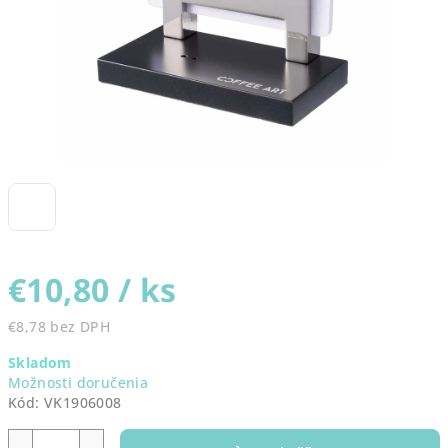
€10,80
/ ks
€8,78 bez DPH
Jednotková
Skladom
cena:
Možnosti doručenia
Kód:
VK1906008