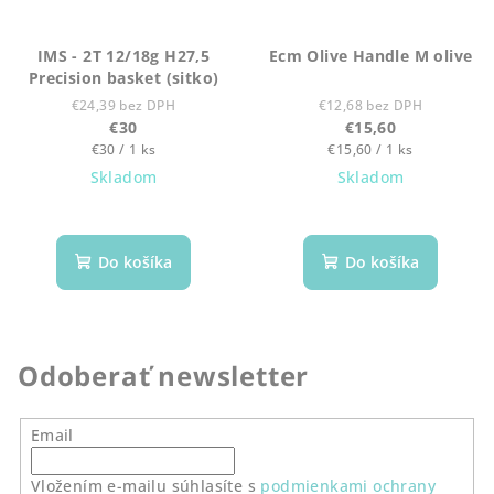
IMS - 2T 12/18g H27,5
Ecm Olive Handle M olive
Precision basket (sitko)
€24,39 bez DPH
€12,68 bez DPH
€30
€15,60
Jednotková
Jednotková
€30 / 1 ks
€15,60 / 1 ks
cena:
cena:
Skladom
Skladom
Do košíka
Do košíka
Odoberať newsletter
Email
Vložením e-mailu súhlasíte s
podmienkami ochrany