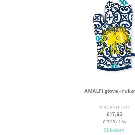
AMALFI glove - ruka
€14,59 bez DPH
€17,95
Jednotková
€17,95 / 1 ks
cena:
Skladom