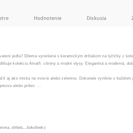
etre
Hodnotenie
Diskusia
varení jedla? Dilema vyriešená s keramickým držiakom na lyžičky z kolek
dlišuje kolekciu Amalfi: citróny a modré vlysy. Elegantná a moderná, do
iť aj ako miska na ovocie alebo zeleninu. Dokonale vynikne v každom pr
resso alebo príbor ....
nina, chlieb....čokoľvek:)