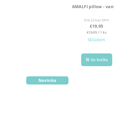
AMALFI pillow - va
€16,22 bez DPH
€19,95
Jednotková
€19,95 / 1 ks
cena:
Skladom
Do košíka
Novinka