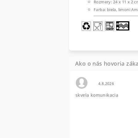
Rozmery: 24 x 11 x 2 c
Farba: biela, limoni Am
Hodnotenie obchod
4.8.2026
skvela komunikacia