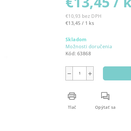
€13,45
/ 
0,0
z
€10,93 bez DPH
5
Jednotková
€13,45 / 1 ks
hviezdičiek.
cena:
Skladom
Možnosti doručenia
Kód:
63868
−
+
Tlač
Opýtať sa