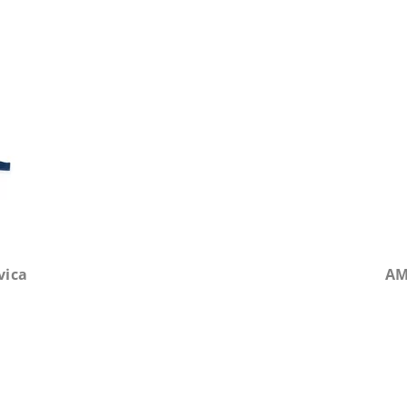
vica
AM