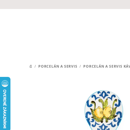
Prejsť
na
obsah
/
PORCELÁN A SERVIS
/
PORCELÁN A SERVIS KÁ
DOMOV