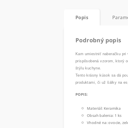
Popis
Param
Podrobný popis
Kam umiestniť naberačku pri 
prispôsobená vzorom, ktorý o
štýlu kuchyne.
Tento krásny kúsok sa dá použ
produktami, či už šálky na esp
POPIS:
Materiál: Keramika
Obsah balenia: 1 ks
Vhodné na: ovocie, zele