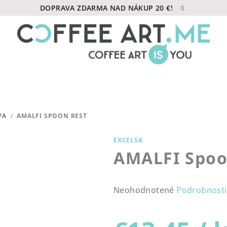
DOPRAVA ZDARMA NAD NÁKUP 20 €!
VA
/
AMALFI SPOON REST
EXCELSA
AMALFI Spoo
Priemerné
Neohodnotené
Podrobnosti
hodnotenie
produktu
je