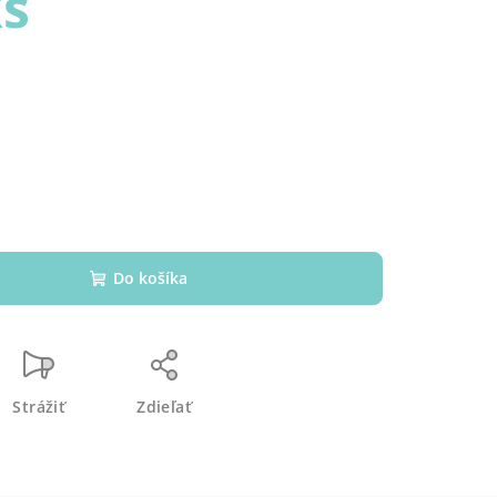
ks
Do košíka
Strážiť
Zdieľať