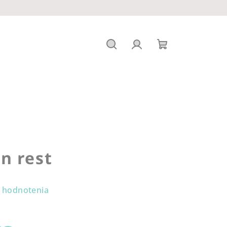
Hľadať
Prihlásenie
Nákupný
košík
n rest
 hodnotenia