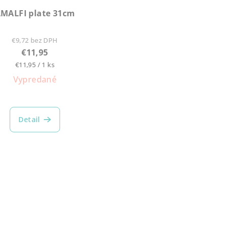
MALFI plate 31cm
€9,72 bez DPH
€11,95
Jednotková
€11,95 / 1 ks
cena:
Vypredané
Detail