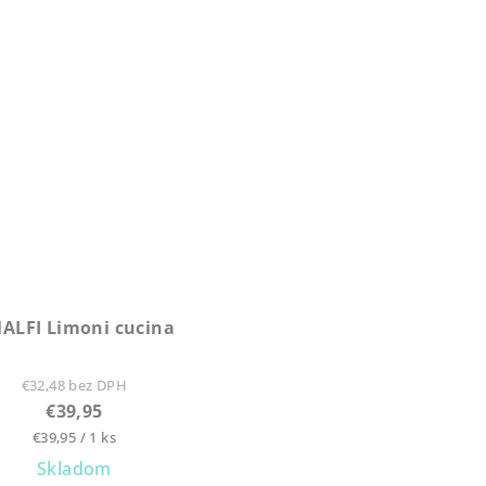
ALFI Limoni cucina
€32,48 bez DPH
€39,95
Jednotková
€39,95 / 1 ks
cena:
Skladom